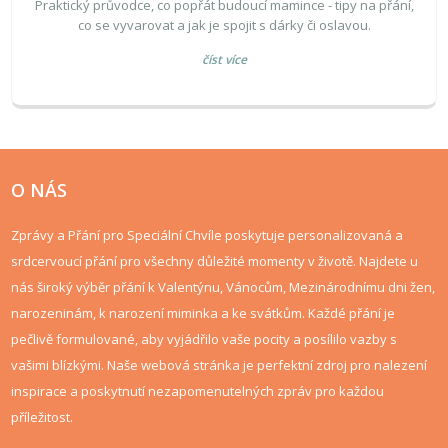
Praktický průvodce, co popřát budoucí mamince - tipy na přání,
co se vyvarovat a jak je spojit s dárky či oslavou.
číst více
O NÁS
Zprávy a Přání pro Speciální Chvíle poskytuje personalizovaná a
srdcervoucí přání pro všechny důležité momenty v životě. Najdete u
nás široký výběr přání k Valentýnu, Vánocům, Mezinárodnímu dni žen,
narozeninám, k narození miminka a ke svátkům. Každé přání je
pečlivě formulované, aby vyjádřilo vaše pocity a posílilo vazby s
vašimi blízkými. Naše webová stránka je perfektní zdroj pro nalezení
inspirace a poskytnutí nezapomenutelných zpráv pro každou
příležitost.