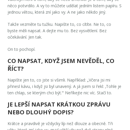
něco potvrdilo. A vy to můžete udělat jedním listem papíru. S
jednou větou, která zní jako vy. A ne jako někdo jiný.
Takže vezměte tu tužku. Napište to, co cítíte. Ne to, co
byste měli napsat. A dejte mu to. Bez vysvětlení. Bez
očekávání. Jen tak.
On to pochopí.
CO NAPSAT, KDYŽ JSEM NEVĚDĚL, CO
ŘÍCT?
Napište jen to, co jste si všimli. Například: „Včera jsi mi
přinesl kávu, i když jsi byl unavený. A já jsem si řekl: ‚Tohle je
ten chlap, se kterým chci být.‘“ Neříkejte nic víc. Stačí to.
JE LEPŠÍ NAPSAT KRÁTKOU ZPRÁVU
NEBO DLOUHÝ DOPIS?
Krátce a pravdivě je vždycky líp než dlouze a obecně. Tři
věty, které zní jako vy, mají větší vliv než dvě strany plné