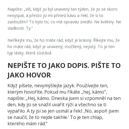
Napište: „Víš, když jsi byl unavený ten týden, že jsi se skoro
nevyspal, a přesto jsi mi přinesl kávu a řekl, že si to
zasloužím? To bylo to, co mě opravdu zvedlo. Ne květiny. Ne
sladkosti. Ty.“
Neříkejte mu, že ho máte rád, když je krásný. Říkejte mu, že
ho máte rád, když je unavený, rozčílený, nejistý. To je ten
typ lásky, která zůstává.
NEPIŠTE TO JAKO DOPIS. PIŠTE TO
JAKO HOVOR
Když píšete, nevymýšlejte jazyk. Používejte ten,
kterým hovoříte. Pokud mu říkáte „hej, kámo“,
napište: „Hej, kámo. Dneska jsem si vzpomněl na ten
den, kdy jsi se snažil uvařit rýži a všechno se ti
vypařilo. A ty jsi se jen usmál a řekl: ‚No, aspoň jsem
se naučil, že to nejde takhle.‘ To je ten chlap,
kterého mám rád.“