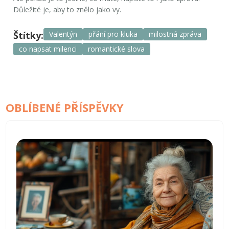
Důležité je, aby to znělo jako vy.
Štítky:
Valentýn
přání pro kluka
milostná zpráva
co napsat milenci
romantické slova
OBLÍBENÉ PŘÍSPĚVKY