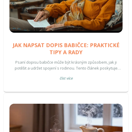
JAK NAPSAT DOPIS BABIČCE: PRAKTICKÉ
TIPY A RADY
Psaní dopisu babičce může být krásným způsobem, jak ji
potěšit a udržet spojení s rodinou. Tento článek poskytuje
praktické rady a tipy, jak napsat osobní a srdečný dopis, který
číst více
udělá radost. Naučte se, jak vybrat správná slova a zajímavá
témata, která babičku zaujmou a potěší.