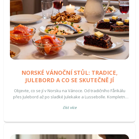
NORSKÉ VÁNOČNÍ STŮL: TRADICE,
JULEBORD A CO SE SKUTEČNĚ JÍ
Objevte, co se jí v Norsku na Vánoce. Od tradičního Fårikálu
přes Julebord až po sladké Julekake a Lussebolle. Kompletní
průvodce norskou vánoční kuchyní.
číst více