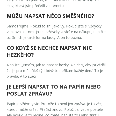
slov, která jste přečetli z internetu.
MŮŽU NAPSAT NĚCO SMĚŠNÉHO?
Samozřejmě. Pokud to zní jako vy. Pokud jste si vždycky
vtipkovali o tom, jak se vždycky ztrácíte na nákupu, napište
to. Smích je také forma lásky. A on to pozná.
CO KDYŽ SE NECHCE NAPSAT NIC
HEZKÉHO?
Napište: „Nevím, jak to napsat hezky. Ale chci, aby jsi věděl,
že jsi pro mě důležitý. I když to neříkám každý den.“ To je
pravda. A to stačí.
JE LEPŠÍ NAPSAT TO NA PAPÍR NEBO
POSLAT ZPRÁVU?
Papír je vždycky víc. Protože to není jen zpráva. Je to věc,
kterou může držet. Přečíst znovu. Položit si vedle postele.
Ale pokud je to jediné, co máte, napište to i jako zprávu.