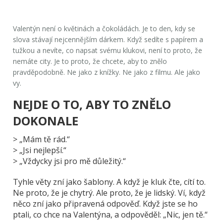
Valentýn není o květinách a čokoládách. Je to den, kdy se
slova stávají nejcennějším dárkem. Když sedíte s papírem a
tužkou a nevíte, co napsat svému klukovi, není to proto, že
nemáte city. Je to proto, že chcete, aby to znělo
pravděpodobně
. Ne jako z knížky. Ne jako z filmu. Ale jako
vy.
NEJDE O TO, ABY TO ZNĚLO
DOKONALE
> „Mám tě rád.“
> „Jsi nejlepší.“
> „Vždycky jsi pro mě důležitý.“
Tyhle věty zní jako šablony. A když je kluk čte, cítí to.
Ne proto, že je chytrý. Ale proto, že je lidský. Ví, když
něco zní jako připravená odpověď. Když jste se ho
ptali, co chce na Valentýna, a odpověděl: „Nic, jen tě.“