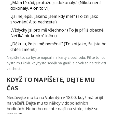
„Mám tě rád, protože jsi dokonalý.“ (Nikdo není
dokonalý. A on to ví.)
„Jsi nejlepší, jakého jsem kdy měl.“ (To zní jako
srovnání. A to nechcete.)
„Vždycky jsi pro mě všechno.“ (To je příliš obecné.
Neříká nic konkrétního.)
„Děkuju, že jsi mě neměnil.“ (To zní jako, že jste ho
chtěli změnit.)
Nepište to, co byste napsali na karty z obchodu. Pište to, co
byste mu řekli, kdybyste seděli na gauči a dívali se na televizi
v tichosti.
KDYŽ TO NAPÍŠETE, DEJTE MU
ČAS
Nedávejte mu to na Valentýn v 18:00, když má přijít
na večeři. Dejte mu to někdy v dopoledních
hodinách. Nebo ho nechte najít na stole, když se