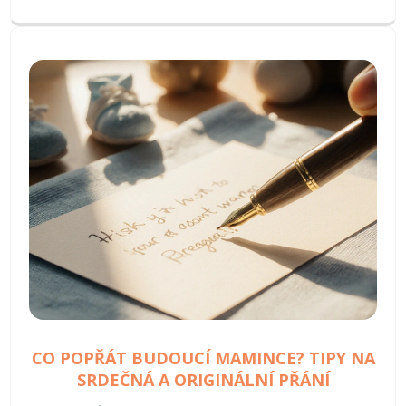
CO POPŘÁT BUDOUCÍ MAMINCE? TIPY NA
SRDEČNÁ A ORIGINÁLNÍ PŘÁNÍ