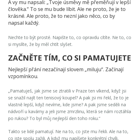
A vy mu napsali: „Tvoje úsměvy mě přeměňují v lepší
člověka.“ To se mu bude líbit. Ale ne proto, že je to
krásné. Ale proto, že to nezní jako něco, co by
napsal každý.
Nechte to být prosté. Napište to, co opravdu cítíte. Ne to, co
si myslíte, že by měl chtít slyšet.
ZAČNĚTE TÍM, CO SI PAMATUJETE
Nejlepší přání nezačínají slovem „miluju“. Začínají
vzpomínkou.
„Pamatuješ, jak jsme se ztratili v Praze ten víkend, když jsi
se snažil najít ten tenisový koupel? A pak jsi mi řekl, že to je
vlastně lepší, když nevíme, kde jsme? A pak jsme seděli na
nádvoří u kavárny a jeli jsme zmrzlinu, která se nám roztáhla
po rukou? To byl můj nejlepší den toho roku.“
Takto se lidé pamatují. Ne na to, co jste mu řekli. Ale na to,
co jste spolu zažili. A když mu napíšete konkrétní chvíli,