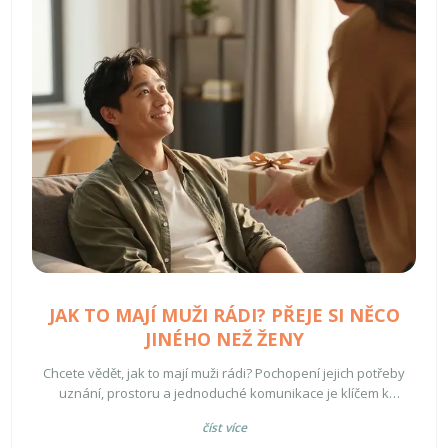
JAK TO MAJÍ MUŽI RÁDI? PŘEJE SI NĚCO
JINÉHO NEŽ ŽENY
Chcete vědět, jak to mají muži rádi? Pochopení jejich potřeby
uznání, prostoru a jednoduché komunikace je klíčem k
harmonickému vztahu. Naučte se, co jim opravdu leží na srdci.
číst více