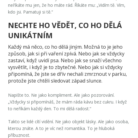
neříkáte mu jen, že ho máte rád. Říkáte mu: „Vidím tě. Vím,
kdo jsi. Pamatuji si tě.“
NECHTE HO VĚDĚT, CO HO DĚLÁ
UNIKÁTNÍM
Každý má něco, co ho dělá jiným. Možná to je jeho
způsob, jak si při vaření zpívá. Nebo jak se vždycky
zastaví, když uvidí psa. Nebo jak se snaží všechno
vysvětlit, i když je to zbytečné. Nebo jak si vždycky
připomíná, že jste se dřív nechali zmrznout v parku,
protože jste chtěli sledovat západ slunce.
Napište to. Ne jako kompliment. Ale jako pozorování.
„Vždycky si připomínáš, že mám ráda kávu bez cukru. I když
to neříkám každý den. To mi dělá radost.“
Takto se lidé cítí vidění. Ne jako objekt lásky. Ale jako osoba,
kterou znáte. A to je víc než romantika. To je hluboká
příbuznost.