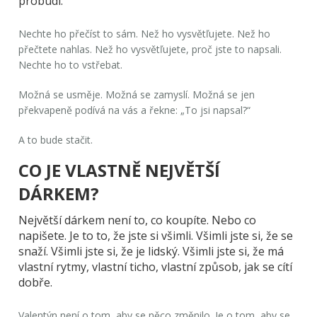
probudí.
Nechte ho přečíst to sám. Než ho vysvětľujete. Než ho
přečtete nahlas. Než ho vysvětľujete, proč jste to napsali.
Nechte ho to vstřebat.
Možná se usměje. Možná se zamyslí. Možná se jen
překvapeně podívá na vás a řekne: „To jsi napsal?“
A to bude stačit.
CO JE VLASTNĚ NEJVĚTŠÍ
DÁRKEM?
Největší dárkem není to, co koupíte. Nebo co
napišete. Je to to, že jste si všimli. Všimli jste si, že se
snaží. Všimli jste si, že je lidský. Všimli jste si, že má
vlastní rytmy, vlastní ticho, vlastní způsob, jak se cítí
dobře.
Valentýn není o tom, aby se něco změnilo. Je o tom, aby se