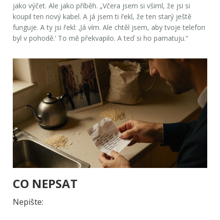
jako výčet. Ale jako příběh. „Včera jsem si všiml, že jsi si
koupil ten nový kabel. A já jsem ti řekl, že ten starý ještě
funguje. A ty jsi řekl: ‚Já vím. Ale chtěl jsem, aby tvoje telefon
byl v pohodě.‘ To mě překvapilo. A teď si ho pamatuju.“
CO NEPSAT
Nepište: