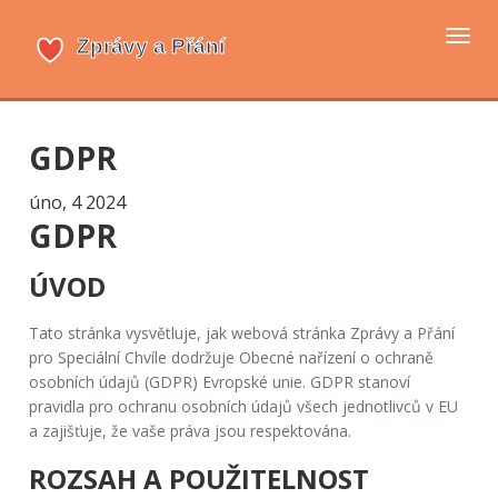
Přep
navi
GDPR
úno, 4 2024
GDPR
ÚVOD
Tato stránka vysvětluje, jak webová stránka
Zprávy a Přání
pro Speciální Chvíle
dodržuje
Obecné nařízení o ochraně
osobních údajů
(GDPR) Evropské unie. GDPR stanoví
pravidla pro ochranu osobních údajů všech jednotlivců v EU
a zajišťuje, že vaše práva jsou respektována.
ROZSAH A POUŽITELNOST