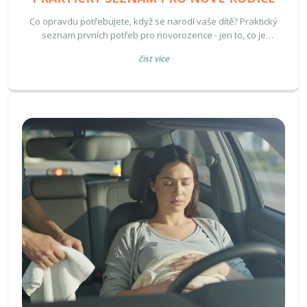
Co opravdu potřebujete, když se narodí vaše dítě? Praktický
seznam prvních potřeb pro novorozence - jen to, co je
skutečně nutné, bez zbytečných nákupů.
číst více