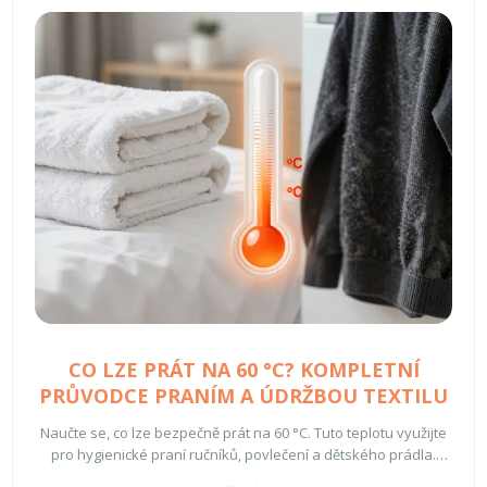
CO LZE PRÁT NA 60 °C? KOMPLETNÍ
PRŮVODCE PRANÍM A ÚDRŽBOU TEXTILU
Naučte se, co lze bezpečně prát na 60 °C. Tuto teplotu využijte
pro hygienické praní ručníků, povlečení a dětského prádla.
Vyhněte se však syntetice a vlně.