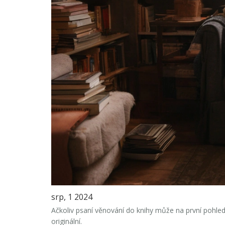
srp, 1 2024
Ačkoliv psaní věnování do knihy může na první pohle
originální.