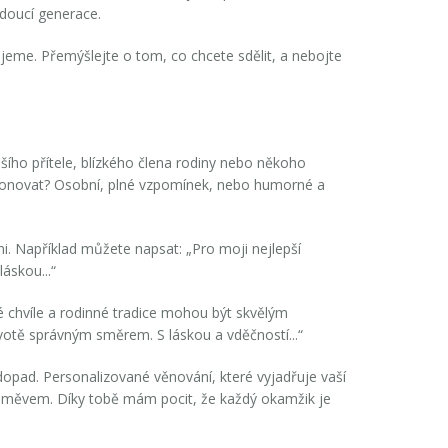
doucí generace.
ujeme. Přemýšlejte o tom, co chcete sdělit, a nebojte
šího přítele, blízkého člena rodiny nebo někoho
rezonovat? Osobní, plné vzpomínek, nebo humorné a
ni. Například můžete napsat: „Pro moji nejlepší
áskou...“
é chvíle a rodinné tradice mohou být skvělým
votě správným směrem. S láskou a vděčností...“
pad. Personalizované věnování, které vyjadřuje vaší
úsměvem. Díky tobě mám pocit, že každý okamžik je