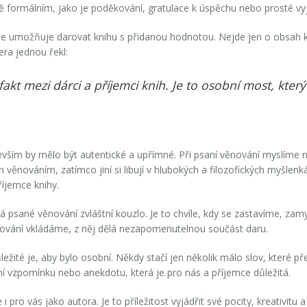
 formálním, jako je poděkování, gratulace k úspěchu nebo prosté vyj
že umožňuje darovat knihu s přidanou hodnotou. Nejde jen o obsah knih
era jednou řekl:
fakt mezi dárci a příjemci knih. Je to osobní most, kter
evším by mělo být autentické a upřímné. Při psaní věnování myslíme n
ým věnováním, zatímco jiní si libují v hlubokých a filozofických myšl
říjemce knihy.
má psané věnování zvláštní kouzlo. Je to chvíle, kdy se zastavíme, za
ěnování vkládáme, z něj dělá nezapomenutelnou součást daru.
ležité je, aby bylo osobní. Někdy stačí jen několik málo slov, které 
í vzpomínku nebo anekdotu, která je pro nás a příjemce důležitá.
 pro vás jako autora. Je to příležitost vyjádřit své pocity, kreativit