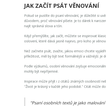
JAK ZAČÍT PSÁT VĚNOVÁNÍ
Pokud se pustíte do psaní věnování, je důležité si u
důvodem, proč věnování píšete. Je to dárek k naroze
najít správná slova a tón.
Když přemýšlíte, jak začít, můžete se inspirovat klas
oslovení, které dává jasně najevo, pro koho je věnov
Než začnete psát, zvažte, jakou emoci chcete vyjádřit
příležitost, měl by být text formálnější a vážnější. J
Podle výzkumů, osobní věnování zvyšuje emocionální h
mohly být nepříjemné.
Inspirace může přijít i z citátů známých osobností neb
"Život je krásný v každé jeho podobě." Citát může do
"Psaní osobních textů je jako malování