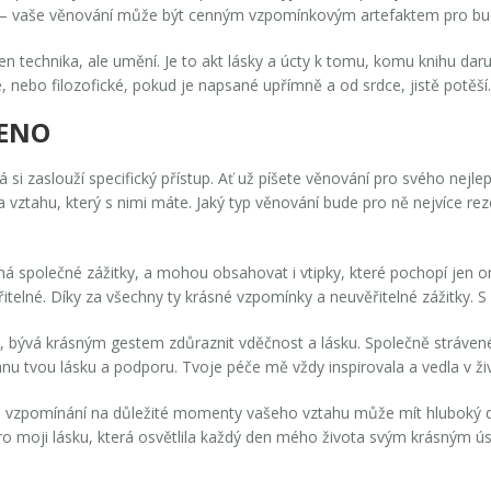
ní – vaše věnování může být cenným vzpomínkovým artefaktem pro bu
en technika, ale umění. Je to akt lásky a úcty k tomu, komu knihu dar
, nebo filozofické, pokud je napsané upřímně a od srdce, jistě potěší.
ČENO
i zaslouží specifický přístup. Ať už píšete věnování pro svého nejlep
 a vztahu, který s nimi máte. Jaký typ věnování bude pro ně nejvíce 
íná společné zážitky, a mohou obsahovat i vtipky, které pochopí jen o
řitelné. Díky za všechny ty krásné vzpomínky a neuvěřitelné zážitky. S l
če, bývá krásným gestem zdůraznit vděčnost a lásku. Společně stráven
 tvou lásku a podporu. Tvoje péče mě vždy inspirovala a vedla v ži
že vzpomínání na důležité momenty vašeho vztahu může mít hluboký do
ro moji lásku, která osvětlila každý den mého života svým krásným 