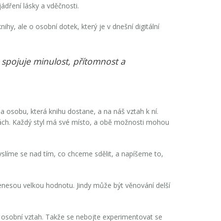
ádření lásky a vděčnosti.
y, ale o osobní dotek, který je v dnešní digitální
ý spojuje minulost, přítomnost a
a osobu, která knihu dostane, a na náš vztah k ní.
enkách. Každý styl má své místo, a obě možnosti mohou
myslíme se nad tím, co chceme sdělit, a napíšeme to,
přenesou velkou hodnotu. Jindy může být věnování delší
u a osobní vztah. Takže se nebojte experimentovat se