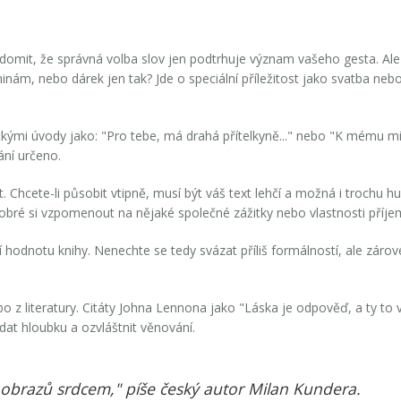
vědomit, že správná volba slov jen podtrhuje význam vašeho gesta. Al
ninám, nebo dárek jen tak? Jde o speciální příležitost jako svatba n
ickými úvody jako: "Pro tebe, má drahá přítelkyně..." nebo "K mému mi
ání určeno.
. Chcete-li působit vtipně, musí být váš text lehčí a možná i trochu 
e dobré si vzpomenout na nějaké společné zážitky nebo vlastnosti příje
odnotu knihy. Nenechte se tedy svázat příliš formálností, ale zárov
o z literatury. Citáty Johna Lennona jako "Láska je odpověď, a ty to ví
dat hloubku a ozvláštnit věnování.
 obrazů srdcem," píše český autor Milan Kundera.