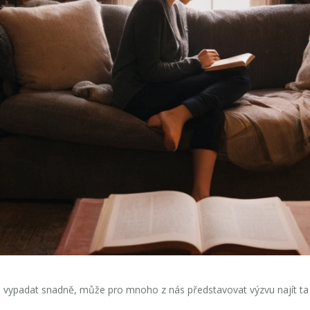
d vypadat snadně, může pro mnoho z nás představovat výzvu najít ta