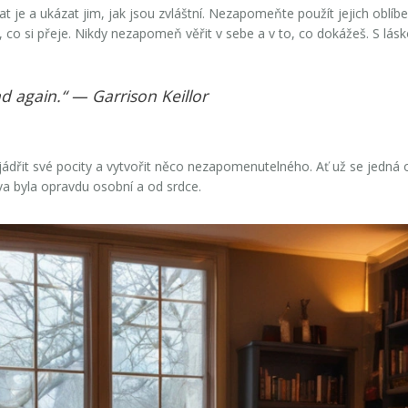
ovat je a ukázat jim, jak jsou zvláštní. Nezapomeňte použít jejich obl
o si přeje. Nikdy nezapomeň věřit v sebe a v to, co dokážeš. S láskou
d again.“ — Garrison Keillor
jádřit své pocity a vytvořit něco nezapomenutelného. Ať už se jedná 
lova byla opravdu osobní a od srdce.