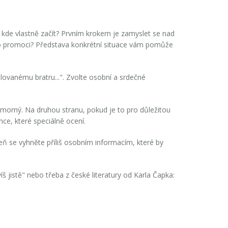
e kde vlastně začít? Prvním krokem je zamyslet se nad
ebo promoci? Představa konkrétní situace vám pomůže
lovanému bratru...". Zvolte osobní a srdečné
humorný. Na druhou stranu, pokud je to pro důležitou
mce, které speciálně ocení.
eň se vyhněte příliš osobním informacím, které by
š jistě" nebo třeba z české literatury od Karla Čapka: