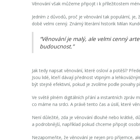
Věnování však můžeme připojit i k příležitostem méně
Jedním z důvodů, proč je věnování tak populární, je, 
době velmi cenný. Známý literární historik Milan Kund
“Věnování je malý, ale velmi cenný arte
budoucnost.”
Jak tedy napsat věnování, které osloví a potěší? Před
Jsou lidé, kteří dávají přednost vtipným a lehkovážn
být stejně efektivní, pokud je zvolíme podle povahy p
Ve světě plném digitálních přání a instantních zpráv 
co máme na srdci. A právě tento čas a úsilí, které v
Není důležité, zda je věnování dlouhé nebo krátké, dů
a podrobnější, například pokud chceme připojit osobn
Nezapomeňte, že věnování je nejen pro příjemce, ale i