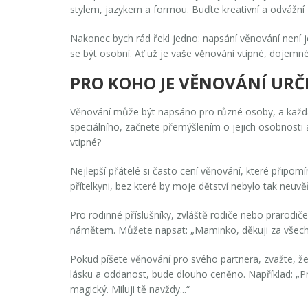
stylem, jazykem a formou. Buďte kreativní a odváž
Nakonec bych rád řekl jedno: napsání věnování není j
se být osobní. Ať už je vaše věnování vtipné, dojemné
PRO KOHO JE VĚNOVÁNÍ UR
Věnování může být napsáno pro různé osoby, a každá s
speciálního, začnete přemýšlením o jejich osobnosti
vtipné?
Nejlepší přátelé si často cení věnování, které připom
přítelkyni, bez které by moje dětství nebylo tak neuvě
Pro rodinné příslušníky, zvláště rodiče nebo prarodi
námětem. Můžete napsat: „Maminko, děkuji za všechnu
Pokud píšete věnování pro svého partnera, zvažte, 
lásku a oddanost, bude dlouho ceněno. Například: „P
magický. Miluji tě navždy...“