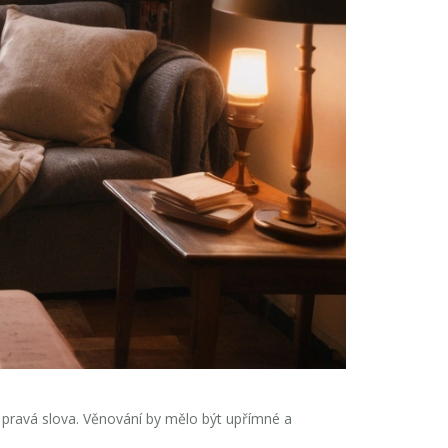
 pravá slova. Věnování by mělo být upřímné a