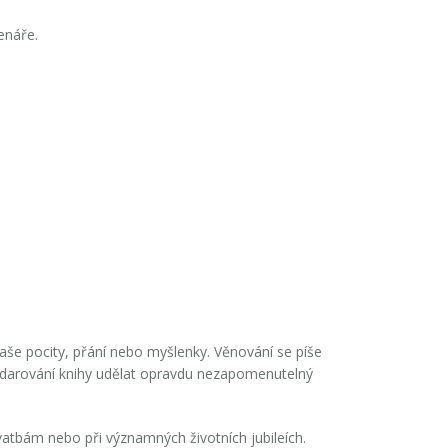
enáře.
 naše pocity, přání nebo myšlenky. Věnování se píše
 z darování knihy udělat opravdu nezapomenutelný
tbám nebo při významných životních jubileích.