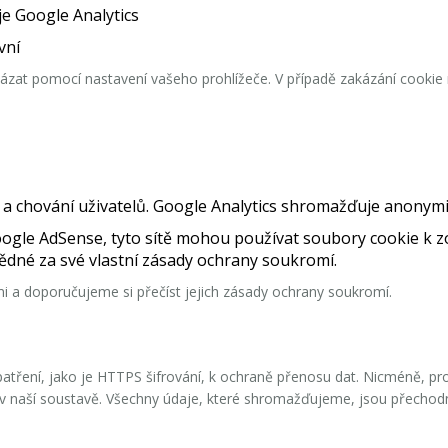
je Google Analytics
vní
ázat pomocí nastavení vašeho prohlížeče. V případě zakázání cooki
a chování uživatelů. Google Analytics shromažďuje anonymizo
oogle AdSense, tyto sítě mohou používat soubory cookie k 
ědné za své vlastní zásady ochrany soukromí.
 a doporučujeme si přečíst jejich zásady ochrany soukromí.
tření, jako je HTTPS šifrování, k ochraně přenosu dat. Nicméně, p
ací v naší soustavě. Všechny údaje, které shromažďujeme, jsou přech