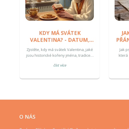
KDY MÁ SVÁTEK
JA
VALENTINA? - DATUM,
PŘÁN
TRADICE A ZAJÍMAVOSTI
A
Zjistěte, kdy má svátek Valentina, jaké
Jak p
jsou historické kořeny jména, tradice v
která
ČR a jak se tento svátek liší od Sv.
šablon
číst více
Valentýna.
Proč
rek
O NÁS