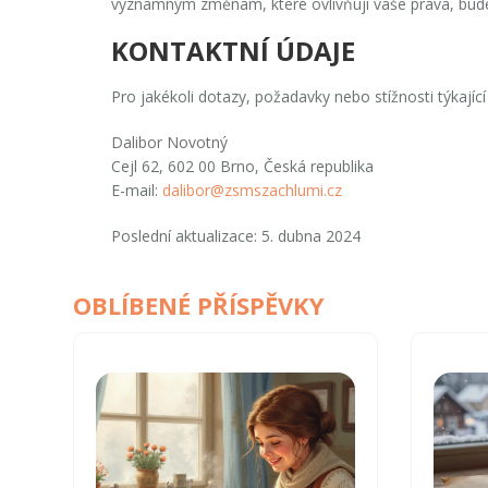
významným změnám, které ovlivňují vaše práva, bud
KONTAKTNÍ ÚDAJE
Pro jakékoli dotazy, požadavky nebo stížnosti týkajíc
Dalibor Novotný
Cejl 62, 602 00 Brno, Česká republika
E-mail:
dalibor@zsmszachlumi.cz
Poslední aktualizace: 5. dubna 2024
OBLÍBENÉ PŘÍSPĚVKY