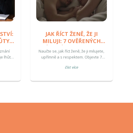
STVÍ:
JAK ŘÍCT ŽENĚ, ŽE JI
ŮTY A
MILUJI: 7 OVĚŘENÝCH
ZPŮSOBŮ PRO UPŘÍMNÉ
iznání
Naučte se, jak říct ženě, že ji milujete,
VYJÁDŘENÍ
je lhůty,
upřímně a s respektem. Objevte 7
stup pro
ověřených způsobů, jak zvolit správný
číst více
 otcemi.
čas a slova pro vaše vyznání lásky.