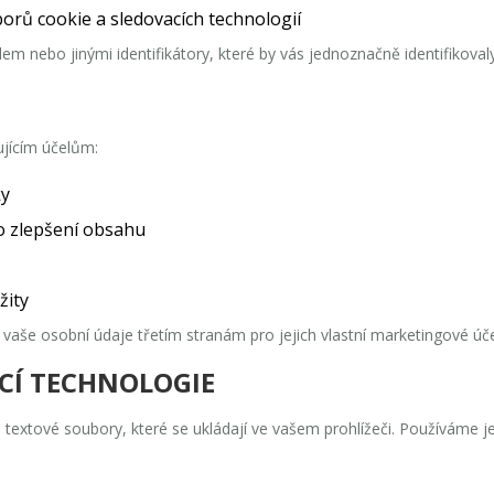
rů cookie a sledovacích technologií
 nebo jinými identifikátory, které by vás jednoznačně identifikovaly
jícím účelům:
ky
ro zlepšení obsahu
žity
e osobní údaje třetím stranám pro jejich vlastní marketingové úče
CÍ TECHNOLOGIE
extové soubory, které se ukládají ve vašem prohlížeči. Používáme je