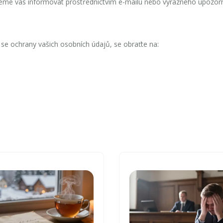
eme vás informovat prostřednictvím e-mailu nebo výrazného upozor
í se ochrany vašich osobních údajů, se obraťte na: