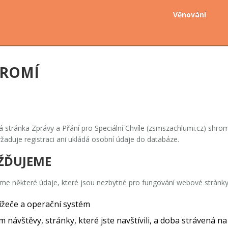
Věnování
KROMÍ
á stránka
Zprávy a Přání pro Speciální Chvíle
(zsmszachlumi.cz) shroma
aduje registraci ani ukládá osobní údaje do databáze.
ŽĎUJEME
e některé údaje, které jsou nezbytné pro fungování webové stránky
lížeče a operační systém
 návštěvy, stránky, které jste navštívili, a doba strávená na