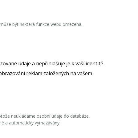
e může být některá funkce webu omezena.
vané údaje a nepřihlašuje je k vaší identitě.
zobrazování reklam založených na vašem
rotože neukládáme osobní údaje do databáze,
odné a automaticky vymazávány.