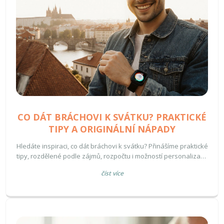
CO DÁT BRÁCHOVI K SVÁTKU? PRAKTICKÉ
TIPY A ORIGINÁLNÍ NÁPADY
Hledáte inspiraci, co dát bráchovi k svátku? Přinášíme praktické
tipy, rozdělené podle zájmů, rozpočtu i možností personalizace
- od sportu po technologie.
číst více