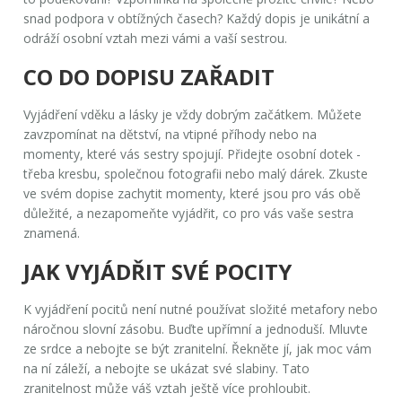
snad podpora v obtížných časech? Každý dopis je unikátní a
odráží osobní vztah mezi vámi a vaší sestrou.
CO DO DOPISU ZAŘADIT
Vyjádření vděku a lásky je vždy dobrým začátkem. Můžete
zavzpomínat na dětství, na vtipné příhody nebo na
momenty, které vás sestry spojují. Přidejte osobní dotek -
třeba kresbu, společnou fotografii nebo malý dárek. Zkuste
ve svém dopise zachytit momenty, které jsou pro vás obě
důležité, a nezapomeňte vyjádřit, co pro vás vaše sestra
znamená.
JAK VYJÁDŘIT SVÉ POCITY
K vyjádření pocitů není nutné používat složité metafory nebo
náročnou slovní zásobu. Buďte upřímní a jednoduší. Mluvte
ze srdce a nebojte se být zranitelní. Řekněte jí, jak moc vám
na ní záleží, a nebojte se ukázat své slabiny. Tato
zranitelnost může váš vztah ještě více prohloubit.