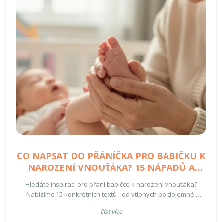
CO NAPSAT DO PŘÁNÍČKA PRO BABIČKU K
NAROZENÍ VNOUŤÁKA? 15 NÁPADŮ A
VZORŮ
Hledáte inspiraci pro přání babičce k narození vnouťáka?
Nabízíme 15 konkrétních textů - od vtipných po dojemné.
Poradíme, jak vybrat správný tón a co nezapomenout.
číst více