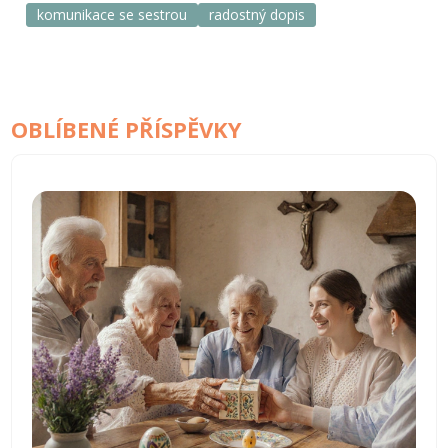
komunikace se sestrou
radostný dopis
OBLÍBENÉ PŘÍSPĚVKY