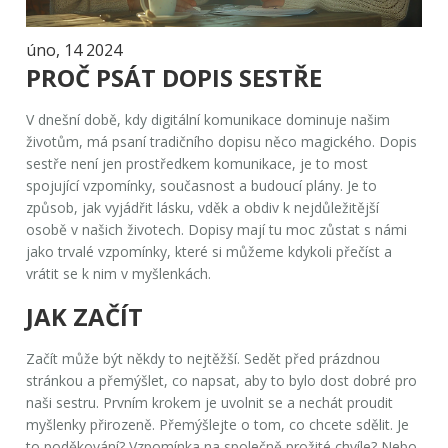
úno, 14 2024
PROČ PSÁT DOPIS SESTŘE
V dnešní době, kdy digitální komunikace dominuje našim
životům, má psaní tradičního dopisu něco magického. Dopis
sestře není jen prostředkem komunikace, je to most
spojující vzpomínky, současnost a budoucí plány. Je to
způsob, jak vyjádřit lásku, vděk a obdiv k nejdůležitější
osobě v našich životech. Dopisy mají tu moc zůstat s námi
jako trvalé vzpomínky, které si můžeme kdykoli přečíst a
vrátit se k nim v myšlenkách.
JAK ZAČÍT
Začít může být někdy to nejtěžší. Sedět před prázdnou
stránkou a přemýšlet, co napsat, aby to bylo dost dobré pro
naši sestru. Prvním krokem je uvolnit se a nechát proudit
myšlenky přirozeně. Přemýšlejte o tom, co chcete sdělit. Je
to poděkování? Vzpomínka na společně prožité chvíle? Nebo