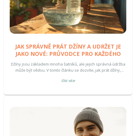
JAK SPRÁVNĚ PRÁT DŽÍNY A UDRŽET JE
JAKO NOVÉ: PRŮVODCE PRO KAŽDÉHO
Džíny jsou základem mnoha šatníků, ale jejich správná údržba
může být vědou. V tomto článku se dozvíte, jak prát džíny,
abyste jim prodloužili životnost a zachovali jejich barvu a tvar.
číst více
Nabídneme tipy na čištění, sušení a obecnou údržbu džín, aby
byly vaše oblíbené kalhoty vždy jako nové.