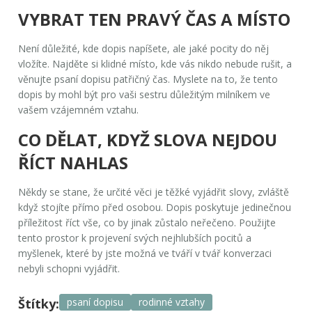
VYBRAT TEN PRAVÝ ČAS A MÍSTO
Není důležité, kde dopis napíšete, ale jaké pocity do něj
vložíte. Najděte si klidné místo, kde vás nikdo nebude rušit, a
věnujte psaní dopisu patřičný čas. Myslete na to, že tento
dopis by mohl být pro vaši sestru důležitým milníkem ve
vašem vzájemném vztahu.
CO DĚLAT, KDYŽ SLOVA NEJDOU
ŘÍCT NAHLAS
Někdy se stane, že určité věci je těžké vyjádřit slovy, zvláště
když stojíte přímo před osobou. Dopis poskytuje jedinečnou
příležitost říct vše, co by jinak zůstalo neřečeno. Použijte
tento prostor k projevení svých nejhlubších pocitů a
myšlenek, které by jste možná ve tváří v tvář konverzaci
nebyli schopni vyjádřit.
Štítky:
psaní dopisu
rodinné vztahy