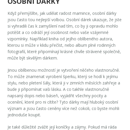
OSOBNÍ DÁRKY
Když přemýšlíte, jak udělat radost mamince, osobní dárky
jsou často tou nejlepší volbou. Osobní dárek ukazuje, že jste
si vyhradili čas k zamyšlení nad tím, co by ji opravdu mohlo
potěšit a co odráží její osobnost nebo vaše vzájemné
vzpomínky. Například kniha od jejího oblíbeného autora,
kterou si může v klidu přečíst, nebo album plné rodinných
fotografií, které připomínají krásné chvíle strávené společně,
může být skvělým dárkem.
Jinou oblíbenou možností je vytvoření něčeho vlastnoručně.
To může znamenat vyrobení šperku, který se hodí k jejímu
stylu, nebo pletení šály, která ji v zimních měsících zahřeje a
bude ji připomínat vaši lásku. A co takhle vlastnoručně
napsaný dopis nebo báseň, vyjádřit všechny pocity a
ocenění, které pro ni cítíte? Tyto dárky mají hluboký osobní
význam a jsou často ceněny více než cokoli, co byste mohli
jednoduše koupit.
Je také důležité zvážit její koníčky a zájmy. Pokud má ráda