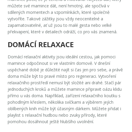
můžete své mamince dát, není hmotný, ale spočívá v
sdílených momentech a vzpomínkách, které společně
vytvoříte. Takové zážitky jsou vždy neocenitelné a
zapamatovatelné, ať už jsou to malé gesta nebo velké
překvapení, které v detailech odráží, co pro vás znamená.
DOMÁCÍ RELAXACE
Domácí relaxační aktivity jsou ideální cestou, jak pomoci
mamince odpočinout si ve vlastním domově. V dnešní
uspěchané době je důležité najít si čas jen pro sebe, a právě
doma může být to pravé místo pro regeneraci. Vytvoření
relaxačního prostředí nemusí být složité ani drahé. Stačí pár
jednoduchých kroků a můžete mamince připravit oázu klidu
přímo u vás doma. Například, zařízení relaxačního koutku s
pohodlným křeslem, několika svíčkami a výběrem jejích
oblíbených knih může být úžasným dárkem. Můžete přidat i
playlist s relaxační hudbou nebo zvuky přírody, které
pomohou dosáhnout ještě hlubšího uvolnění.