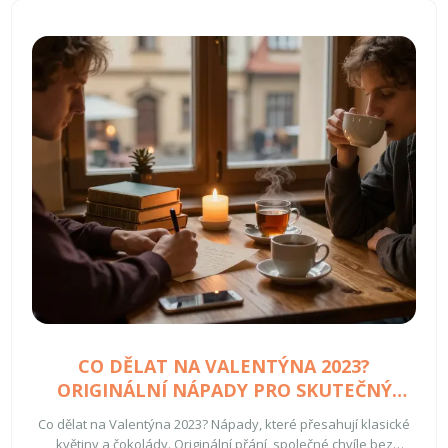
proces. Využijte tyto techniky, ať již hledáte zlepšení ve svém
osobním nebo profesionálním životě.
CO DĚLAT NA VALENTÝNA 2023?
ORIGINÁLNÍ NÁPADY PRO SKUTEČNÝ
POCIT LÁSKY
Co dělat na Valentýna 2023? Nápady, které přesahují klasické
květiny a čokolády. Originální přání, společné chvíle bez