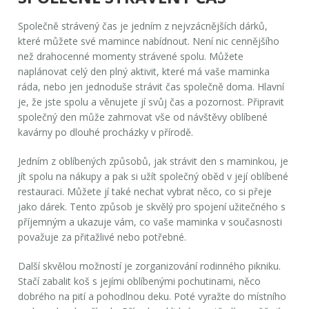
Společně strávený čas je jedním z nejvzácnějších dárků,
které můžete své mamince nabídnout. Není nic cennějšího
než drahocenné momenty strávené spolu. Můžete
naplánovat celý den plný aktivit, které má vaše maminka
ráda, nebo jen jednoduše strávit čas společně doma. Hlavní
je, že jste spolu a věnujete jí svůj čas a pozornost. Připravit
společný den může zahrnovat vše od návštěvy oblíbené
kavárny po dlouhé procházky v přírodě.
Jedním z oblíbených způsobů, jak strávit den s maminkou, je
jít spolu na nákupy a pak si užít společný oběd v její oblíbené
restauraci. Můžete jí také nechat vybrat něco, co si přeje
jako dárek. Tento způsob je skvělý pro spojení užitečného s
příjemným a ukazuje vám, co vaše maminka v současnosti
považuje za přitažlivé nebo potřebné.
Další skvělou možností je zorganizování rodinného pikniku.
Stačí zabalit koš s jejími oblíbenými pochutinami, něco
dobrého na pití a pohodlnou deku. Poté vyražte do místního