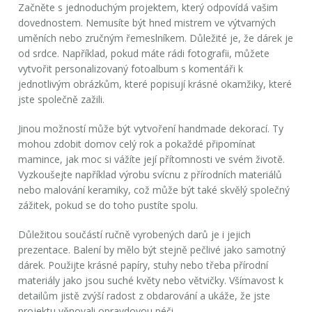
Začněte s jednoduchým projektem, který odpovídá vašim
dovednostem. Nemusíte být hned mistrem ve výtvarných
uměních nebo zručným řemeslníkem. Důležité je, že dárek je
od srdce. Například, pokud máte rádi fotografii, můžete
vytvořit personalizovaný fotoalbum s komentáři k
jednotlivým obrázkům, které popisují krásné okamžiky, které
jste společně zažili.
Jinou možností může být vytvoření handmade dekorací. Ty
mohou zdobit domov celý rok a pokaždé připomínat
mamince, jak moc si vážíte její přítomnosti ve svém životě.
Vyzkoušejte například výrobu svícnu z přírodních materiálů
nebo malování keramiky, což může být také skvělý společný
zážitek, pokud se do toho pustíte spolu.
Důležitou součástí ručně vyrobených darů je i jejich
prezentace. Balení by mělo být stejně pečlivé jako samotný
dárek. Použijte krásné papíry, stuhy nebo třeba přírodní
materiály jako jsou suché květy nebo větvičky. Všímavost k
detailům jistě zvýší radost z obdarování a ukáže, že jste
projektu věnovali opravdovou péči.