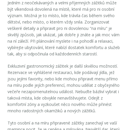
Jedním z neočekávaných a velmi příjemných zážitků může
být víkendová dovolená na místě, které má pro ni osobní
význam. Možná je to místo, kde trávila čas během svého
dětství, nebo místo, o kterém vždy snila. Zorganizovat
veškeré detaily a připravit pro ni dovolenou "na míru" je
skvělý způsob, jak ukázat, jak dobře ji znáte a jak moc vám
na ní záleží. Při plánování myslete i na pohodlí a relaxaci,
vybírejte ubytování, které nabízí dostatek komfortu a služeb
tak, aby si odpočinula od každodenních starostí.
Exkluzivní gastronomický zážitek je další skvělou možností.
Rezervace ve vyhlášené restauraci, kde podávají jídla, jež
jsou jejími favority, nebo kde mohou připravit menu přímo
na míru podle jejích preferencí, mohou udělat z obyčejného
večeře nezapomenutelnou událost. Nebuďte bázliví vybrat i
taková místa, kde obvykle nenavštěvujete. Odejít z
komfortní zóny a vyzkoušet něco nového může přinést
mnoho radostných okamžiků a nových zážitků.
Tyto osobní a na míru připravené zážitky zanechají ve vaší
mamince pocit, že je ceněna a milována. Největší dar, který