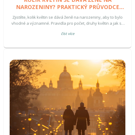
NAROZENINY? PRAKTICKÝ PRŮVODCE
VÝBĚREM POČTU A DRUHU KVĚTIN
Zjistěte, kolik květin se dává ženě na narozeniny, aby to bylo
vhodné a významné. Pravidla pro počet, druhy květin a jak se
vyhnout běžným chybám.
číst více