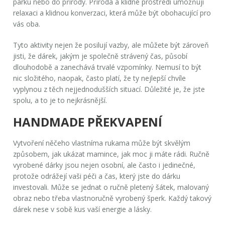
parku nebo do přírody. Příroda a klidné prostředí umožňují
relaxaci a klidnou konverzaci, která může být obohacující pro
vás oba.
Tyto aktivity nejen že posilují vazby, ale můžete být zároveň
jisti, že dárek, jakým je společně strávený čas, působí
dlouhodobě a zanechává trvalé vzpomínky. Nemusí to být
nic složitého, naopak, často platí, že ty nejlepší chvíle
vyplynou z těch nejjednodušších situací. Důležité je, že jste
spolu, a to je to nejkrásnější.
HANDMADE PŘEKVAPENÍ
Vytvoření něčeho vlastníma rukama může být skvělým
způsobem, jak ukázat mamince, jak moc ji máte rádi. Ručně
vyrobené dárky jsou nejen osobní, ale často i jedinečné,
protože odrážejí vaši péči a čas, který jste do dárku
investovali. Může se jednat o ručně pletený šátek, malovaný
obraz nebo třeba vlastnoručně vyrobený šperk. Každý takový
dárek nese v sobě kus vaší energie a lásky.