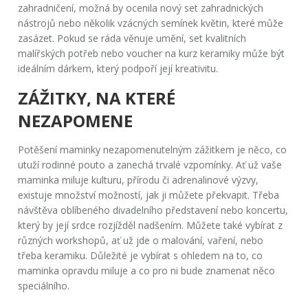
zahradničení, možná by ocenila nový set zahradnických
nástrojů nebo několik vzácných semínek květin, které může
zasázet. Pokud se ráda věnuje umění, set kvalitních
malířských potřeb nebo voucher na kurz keramiky může být
ideálním dárkem, který podpoří její kreativitu.
ZÁŽITKY, NA KTERÉ
NEZAPOMENE
Potěšení maminky nezapomenutelným zážitkem je něco, co
utuží rodinné pouto a zanechá trvalé vzpomínky. Ať už vaše
maminka miluje kulturu, přírodu či adrenalinové výzvy,
existuje množství možností, jak ji můžete překvapit. Třeba
návštěva oblíbeného divadelního představení nebo koncertu,
který by její srdce rozjížděl nadšením. Můžete také vybírat z
různých workshopů, ať už jde o malování, vaření, nebo
třeba keramiku. Důležité je vybírat s ohledem na to, co
maminka opravdu miluje a co pro ni bude znamenat něco
speciálního.