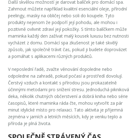
Další skvělou možností je darovat balíček pro domácí spa.
Zahrnout můžete například kvalitní esenciální oleje, přírodní
peelingy, masky na obličej nebo soli do koupele. Tyto
produkty nejenom že podpoří její pohodu, ale mohou i
pozitivně ovlivnit zdraví její pokožky. S tímto balíčkem může
maminka každý den zažívat malý kousek luxusu bez nutnosti
vycházet z domu.
Domácí spa
zkušenost je také skvělý
způsob, jak společně trávit čas, pokud ji budete doprovázet
a pomáhat s aplikacemi různých produktů.
V neposlední řadě, zvažte věnování dopoledne nebo
odpoledne na zahradě, pokud počasí a prostředí dovolují.
Čerstvý vzduch a kontakt s přírodou jsou prokazatelně
účinnými metodami pro snížení stresu. Jednoduchá pikniková
deka, několik chutných občerstvení a dobrá kniha nebo série
časopisů, které maminka ráda čte, mohou vytvořit za pár
minut idylické místo pro relaxaci. Tato aktivita je příjemná
zejména v jarních a letních měsících, kdy je venku teplo a
příroda je plná života.
SPOLEČNĚ STRÁVENÝ ČAS