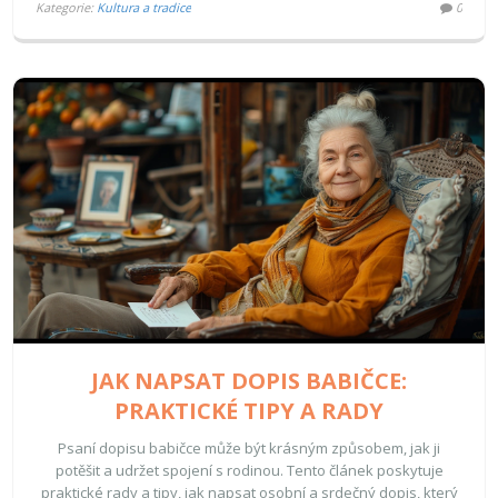
Kategorie:
Kultura a tradice
0
JAK NAPSAT DOPIS BABIČCE:
PRAKTICKÉ TIPY A RADY
Psaní dopisu babičce může být krásným způsobem, jak ji
potěšit a udržet spojení s rodinou. Tento článek poskytuje
praktické rady a tipy, jak napsat osobní a srdečný dopis, který