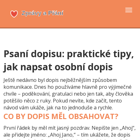
Přep
navi
Psaní dopisu: praktické tipy,
jak napsat osobní dopis
Ještě nedávno byl dopis nejběžnějším způsobem
komunikace. Dnes ho používáme hlavně pro výjimečné
chvíle – poděkování, gratulaci nebo jen tak, aby člověka
potěšilo něco z ruky. Pokud nevíte, kde začít, tento
návod vám ukáže, jak na to jednoduše a rychle.
CO BY DOPIS MĚL OBSAHOVAT?
První řádek by měl mít jasný pozdrav. Nepište jen „Ahoj“,
ale přidejte jméno: „Ahoj Jano,“ – tím ukážete, že dopis