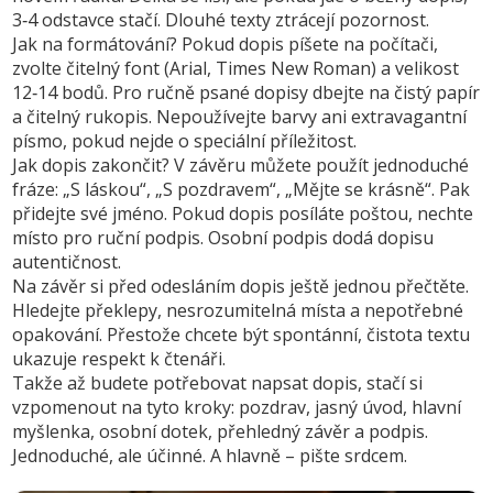
3‑4 odstavce stačí. Dlouhé texty ztrácejí pozornost.
Jak na formátování? Pokud dopis píšete na počítači,
zvolte čitelný font (Arial, Times New Roman) a velikost
12‑14 bodů. Pro ručně psané dopisy dbejte na čistý papír
a čitelný rukopis. Nepoužívejte barvy ani extravagantní
písmo, pokud nejde o speciální příležitost.
Jak dopis zakončit? V závěru můžete použít jednoduché
fráze: „S láskou“, „S pozdravem“, „Mějte se krásně“. Pak
přidejte své jméno. Pokud dopis posíláte poštou, nechte
místo pro ruční podpis. Osobní podpis dodá dopisu
autentičnost.
Na závěr si před odesláním dopis ještě jednou přečtěte.
Hledejte překlepy, nesrozumitelná místa a nepotřebné
opakování. Přestože chcete být spontánní, čistota textu
ukazuje respekt k čtenáři.
Takže až budete potřebovat napsat dopis, stačí si
vzpomenout na tyto kroky: pozdrav, jasný úvod, hlavní
myšlenka, osobní dotek, přehledný závěr a podpis.
Jednoduché, ale účinné. A hlavně – pište srdcem.