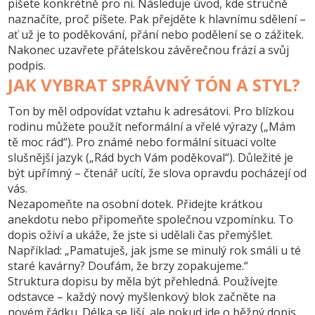
píšete konkrétně pro ni. Následuje úvod, kde stručně
naznačíte, proč píšete. Pak přejděte k hlavnímu sdělení –
ať už je to poděkování, přání nebo podělení se o zážitek.
Nakonec uzavřete přátelskou závěrečnou frází a svůj
podpis.
JAK VYBRAT SPRÁVNÝ TÓN A STYL?
Ton by měl odpovídat vztahu k adresátovi. Pro blízkou
rodinu můžete použít neformální a vřelé výrazy („Mám
tě moc rád“). Pro známé nebo formální situaci volte
slušnější jazyk („Rád bych Vám poděkoval“). Důležité je
být upřímný – čtenář ucítí, že slova opravdu pocházejí od
vás.
Nezapomeňte na osobní dotek. Přidejte krátkou
anekdotu nebo připomeňte společnou vzpomínku. To
dopis oživí a ukáže, že jste si udělali čas přemýšlet.
Například: „Pamatuješ, jak jsme se minulý rok smáli u té
staré kavárny? Doufám, že brzy zopakujeme.“
Struktura dopisu by měla být přehledná. Používejte
odstavce – každý nový myšlenkový blok začněte na
novém řádku. Délka se liší, ale pokud jde o běžný dopis,