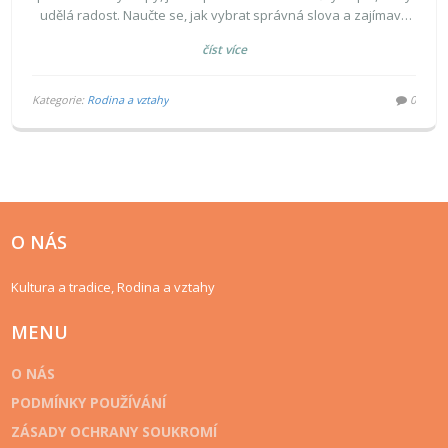
udělá radost. Naučte se, jak vybrat správná slova a zajímavá
témata, která babičku zaujmou a potěší.
číst více
Kategorie:
Rodina a vztahy
0
O NÁS
Kultura a tradice, Rodina a vztahy
MENU
O NÁS
PODMÍNKY POUŽÍVÁNÍ
ZÁSADY OCHRANY SOUKROMÍ