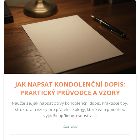
JAK NAPSAT KONDOLENČNÍ DOPIS:
PRAKTICKÝ PRŮVODCE A VZORY
Naučte se, jak napsat citlivý kondolenční dopis. Praktické tipy,
struktura a vzory pro přátele i kolegy, které vám pomohou
vyjádřit upřímnou soustrast.
číst více