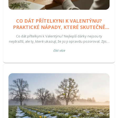
CO DÁT PŘÍTELKYNI K VALENTÝNU?
PRAKTICKÉ NÁPADY, KTERÉ SKUTEČNĚ
ZAZNÍ
Co dát přítelkyni k Valentýnu? Nejlepší dárky nejsou ty
nejdražší, ale ty, které ukazují, že jsi ji opravdu pozoroval. Zjisti,
jak vybrat přání, která skutečně zazní, a co se vyhnout.
číst více