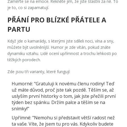
Zaměřte se na emoce. Řekněte jim, že jste šťastní za ně. To
je to, co si zapamatují.
PŘÁNÍ PRO BLÍZKÉ PŘÁTELE A
PARTU
Když jde o kamarády, s kterými jste sdíleli noci, vína a sny,
můžete být uvolněníjší. Humor je zde vítán, pokud znáte
dynamiku vztahu. Lidé ocení upřímnost a trochu lehkosti po
těžkých porodech.
Zde jsou tři varianty, které fungují:
Humorné:
"Gratuluji k novému členu rodiny! Teď
už máte důvod, proč jste tak pozdě. Těším se, až
uslyším první historky o tom, jak jste přežili první
týden bez spánku. Držím palce a těším se na
snímky!"
Upřímné:
"Nemohu si představit větší radost než
ta vaše. Víte, že jsem tu pro vás. Kdykoliv budete