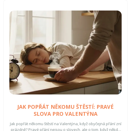
JAK POPŘÁT NĚKOMU ŠTĚSTÍ: PRAVÉ
SLOVA PRO VALENTÝNA
Jak popřát někomu štěstí na Valentýna, když obyčejná přání zní
prázdně? Pravé přání nejsou o slovech, ale o tom, když někdo