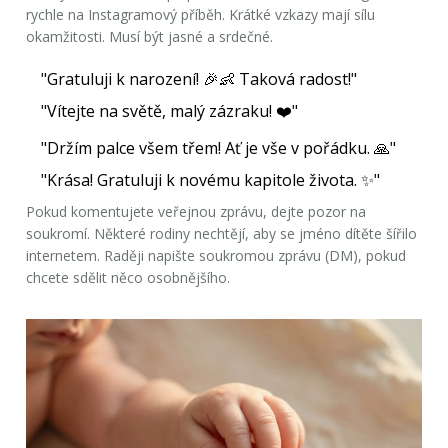
rychle na Instagramový příběh. Krátké vzkazy mají sílu
okamžitosti. Musí být jasné a srdečné.
"Gratuluji k narození! 🎉👶 Taková radost!"
"Vítejte na světě, malý zázraku! ❤️"
"Držím palce všem třem! Ať je vše v pořádku. 🙏"
"Krása! Gratuluji k novému kapitole života. ✨"
Pokud komentujete veřejnou zprávu, dejte pozor na
soukromí. Některé rodiny nechtějí, aby se jméno dítěte šířilo
internetem. Raději napište soukromou zprávu (DM), pokud
chcete sdělit něco osobnějšího.