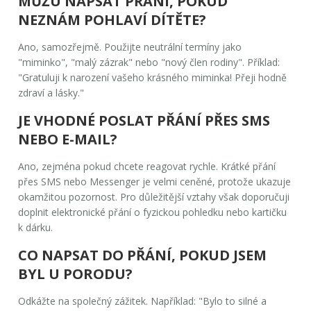
MŮŽU NAPSAT PŘÁNÍ, POKUD
NEZNÁM POHLAVÍ DÍTĚTE?
Ano, samozřejmě. Použijte neutrální termíny jako
"miminko", "malý zázrak" nebo "nový člen rodiny". Příklad:
"Gratuluji k narození vašeho krásného miminka! Přeji hodně
zdraví a lásky."
JE VHODNÉ POSLAT PŘÁNÍ PŘES SMS
NEBO E-MAIL?
Ano, zejména pokud chcete reagovat rychle. Krátké přání
přes SMS nebo Messenger je velmi ceněné, protože ukazuje
okamžitou pozornost. Pro důležitější vztahy však doporučuji
doplnit elektronické přání o fyzickou pohledku nebo kartičku
k dárku.
CO NAPSAT DO PŘÁNÍ, POKUD JSEM
BYL U PORODU?
Odkážte na společný zážitek. Například: "Bylo to silné a