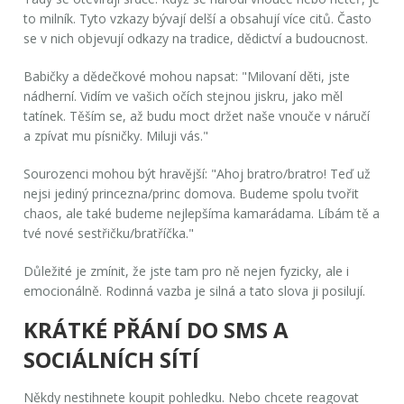
to milník. Tyto vzkazy bývají delší a obsahují více citů. Často
se v nich objevují odkazy na tradice, dědictví a budoucnost.
Babičky a dědečkové mohou napsat: "Milovaní děti, jste
nádherní. Vidím ve vašich očích stejnou jiskru, jako měl
tatínek. Těším se, až budu moct držet naše vnouče v náručí
a zpívat mu písničky. Miluji vás."
Sourozenci mohou být hravější: "Ahoj bratro/bratro! Teď už
nejsi jediný princezna/princ domova. Budeme spolu tvořit
chaos, ale také budeme nejlepšíma kamarádama. Líbám tě a
tvé nové sestřičku/bratříčka."
Důležité je zmínit, že jste tam pro ně nejen fyzicky, ale i
emocionálně. Rodinná vazba je silná a tato slova ji posilují.
KRÁTKÉ PŘÁNÍ DO SMS A
SOCIÁLNÍCH SÍTÍ
Někdy nestihnete koupit pohledku. Nebo chcete reagovat