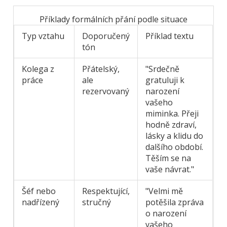
Příklady formálních přání podle situace
Typ vztahu
Doporučený
Příklad textu
tón
Kolega z
Přátelský,
"Srdečně
práce
ale
gratuluji k
rezervovaný
narození
vašeho
miminka. Přeji
hodně zdraví,
lásky a klidu do
dalšího období.
Těším se na
vaše návrat."
Šéf nebo
Respektující,
"Velmi mě
nadřízený
stručný
potěšila zpráva
o narození
vašeho