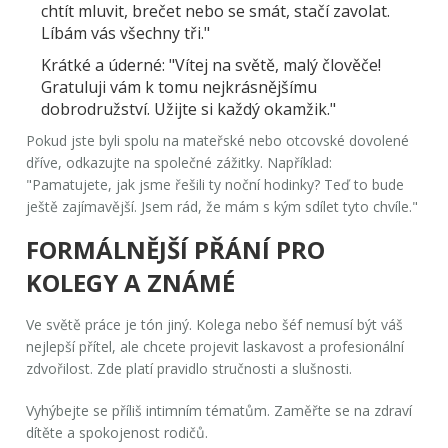
chtít mluvit, brečet nebo se smát, stačí zavolat.
Líbám vás všechny tři."
Krátké a úderné:
"Vítej na světě, malý člověče!
Gratuluji vám k tomu nejkrásnějšímu
dobrodružství. Užijte si každý okamžik."
Pokud jste byli spolu na mateřské nebo otcovské dovolené
dříve, odkazujte na společné zážitky. Například:
"Pamatujete, jak jsme řešili ty noční hodinky? Teď to bude
ještě zajímavější. Jsem rád, že mám s kým sdílet tyto chvíle."
FORMÁLNĚJŠÍ PŘÁNÍ PRO
KOLEGY A ZNÁMÉ
Ve světě práce je tón jiný. Kolega nebo šéf nemusí být váš
nejlepší přítel, ale chcete projevit laskavost a profesionální
zdvořilost. Zde platí pravidlo stručnosti a slušnosti.
Vyhýbejte se příliš intimním tématům. Zaměřte se na zdraví
dítěte a spokojenost rodičů.