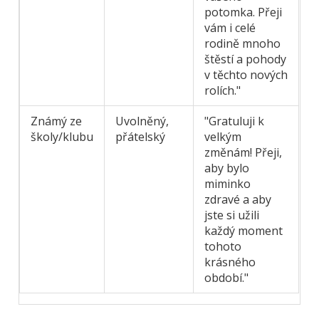
potomka. Přeji
vám i celé
rodině mnoho
štěstí a pohody
v těchto nových
rolích."
Známý ze
Uvolněný,
"Gratuluji k
školy/klubu
přátelský
velkým
změnám! Přeji,
aby bylo
miminko
zdravé a aby
jste si užili
každý moment
tohoto
krásného
období."