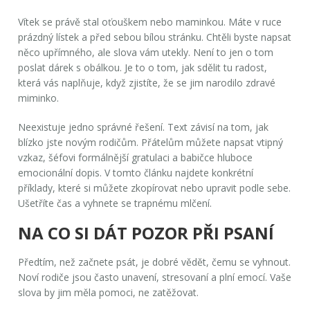
Vítek se právě stal oťouškem nebo maminkou. Máte v ruce
prázdný lístek a před sebou bílou stránku. Chtěli byste napsat
něco upřímného, ale slova vám utekly. Není to jen o tom
poslat dárek s obálkou. Je to o tom, jak sdělit tu radost,
která vás naplňuje, když zjistíte, že se jim narodilo zdravé
miminko.
Neexistuje jedno správné řešení. Text závisí na tom, jak
blízko jste novým rodičům. Přátelům můžete napsat vtipný
vzkaz, šéfovi formálnější gratulaci a babičce hluboce
emocionální dopis. V tomto článku najdete konkrétní
příklady, které si můžete zkopírovat nebo upravit podle sebe.
Ušetříte čas a vyhnete se trapnému mlčení.
NA CO SI DÁT POZOR PŘI PSANÍ
Předtím, než začnete psát, je dobré vědět, čemu se vyhnout.
Noví rodiče jsou často unavení, stresovaní a plní emocí. Vaše
slova by jim měla pomoci, ne zatěžovat.