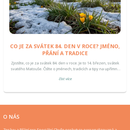
CO JE ZA SVÁTEK 84. DEN V ROCE? JMÉNO,
PŘÁNÍ A TRADICE
Zjistěte, co je za svátek 84. den v roce. Je to 14. březen, svátek
svatého Matouše. Čtěte o jménech, tradicích a tipy na upřímná
přání k tomuto jarnímu dni.
číst více
O NÁS
Zprávy a Přání pro Speciální Chvíle poskytuje personalizovaná a