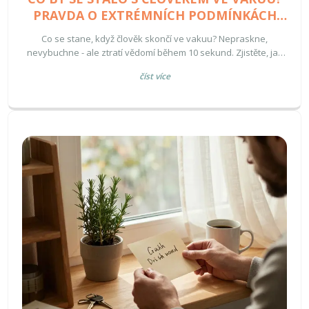
PRAVDA O EXTRÉMNÍCH PODMÍNKÁCH
PROSTORU
Co se stane, když člověk skončí ve vakuu? Nepraskne,
nevybuchne - ale ztratí vědomí během 10 sekund. Zjistěte, jak
dlouho může přežít a proč je jeho tělo odolnější, než si myslíte.
číst více