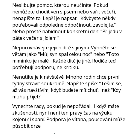
Neslibujte pomoc, kterou neučiníte.
Pokud
nemůžete chodit ven s psem nebo vařit večeři,
nenapište to. Lepší je napsat: "Kdybyste někdy
potřebovali odpoledne odpočinout, zavolejte."
Nebo prostě nabídnout konkrétní den: "Přijedu v
pátek večer s jídlem."
Neporovnávejte jejich dítě s jinými.
Vyhněte se
větám jako "Můj syn spal celou noc" nebo "Toto
miminko je malé." Každé dítě je jiné. Rodiče teď
potřebují podporu, ne kritiku.
Nenutilte je k návštěvě.
Mnoho rodin chce první
týdny strávít soukromě. Napište spíše: "Teším se,
až vás navštívím, když budete mít chuť," než "Kdy
mohu přijet?"
Vynechte rady, pokud je nepožádali.
I když máte
zkušenosti, nyní není ten pravý čas na výuku
kojení či spaní. Podpora je vítaná, poučování může
působit drze.