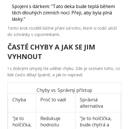
Spojení s dárkem:
"Tato deka bude teplá během
těch dlouhých zimních nocí. Přeji, aby byla plná
lásky."
Tento krok rozdělí běžné přání od toho, které si rodič uloží
do schránky s vzpomínkami.
ČASTÉ CHYBY A JAK SE JIM
VYHNOUT
I s dobrými úmysly lze udělat chybu. Zde je seznam toho, co
lidé často dělají špatně, a jak to napravit.
Chyby vs. Správný přístup
Chyba
Proč to vadí
Správná
alternativa
"Je to
Redukuje
"Je to holčička,
holčička,
hodnotu
bude chytrá a