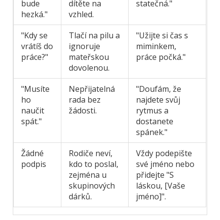
bude
dítěte na
statečná."
hezká."
vzhled.
"Kdy se
Tlačí na pilu a
"Užijte si čas s
vrátíš do
ignoruje
miminkem,
práce?"
mateřskou
práce počká."
dovolenou.
"Musíte
Nepřijatelná
"Doufám, že
ho
rada bez
najdete svůj
naučit
žádosti.
rytmus a
spát."
dostanete
spánek."
Žádné
Rodiče neví,
Vždy podepište
podpis
kdo to poslal,
své jméno nebo
zejména u
přidejte "S
skupinových
láskou, [Vaše
dárků.
jméno]".