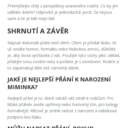
Přemýšlejte vždy z perspektivy unaveného rodiče. Co by jim
udělalo dobře? Odpověď je jednoduchá: pocit, že nejsou
sami a že je lidé mají rádi.
SHRNUTÍ A ZÁVĚR
Nepsat dokonalé přání není cílem. Cílem je předat lásku. Ať
už zvolíte humor, formalitu nebo hlubokou emoci, důležité
je, aby slova vycházela z vás. Použijte tyto vzory jako základ,
přidejte svou osobní notu a pošlete je s úsměvem. Rodiče si
to zapamatují déle než samotný dárek.
JAKÉ JE NEJLEPŠÍ PŘÁNÍ K NAROZENÍ
MIMINKA?
Nejlepší přání je to, které odráží váš vztah k rodičům. Pro
blízké přátele zvolte upřímný nebo humorný tón, pro kolegy
formálnější. Klíčové je zmínit radost z narození a nabídnout
podporu bez tlaku.