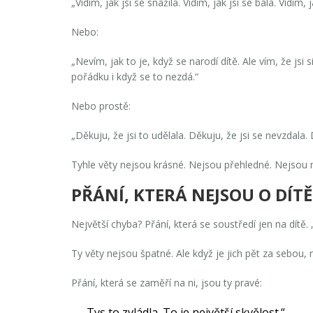
„Vidím, jak jsi se snažila. Vidím, jak jsi se bála. Vidím, j
Nebo:
„Nevím, jak to je, když se narodí dítě. Ale vím, že jsi
pořádku i když se to nezdá.“
Nebo prostě:
„Děkuju, že jsi to udělala. Děkuju, že jsi se nevzdala. D
Tyhle věty nejsou krásné. Nejsou přehledné. Nejsou 
PŘÁNÍ, KTERÁ NEJSOU O DÍTĚ
Největší chyba? Přání, která se soustředí jen na dítě. 
Ty věty nejsou špatné. Ale když je jich pět za sebou, 
Přání, která se zaměří na ni, jsou ty pravé:
„Tys to zvládla. To je největší skvělost.“