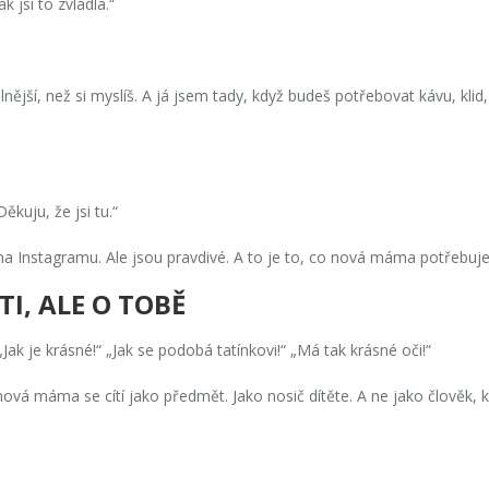
ak jsi to zvládla.“
 silnější, než si myslíš. A já jsem tady, když budeš potřebovat kávu, kl
ěkuju, že jsi tu.“
na Instagramu. Ale jsou pravdivé. A to je to, co nová máma potřebuje
TI, ALE O TOBĚ
„Jak je krásné!“ „Jak se podobá tatínkovi!“ „Má tak krásné oči!“
nová máma se cítí jako předmět. Jako nosič dítěte. A ne jako člověk, k