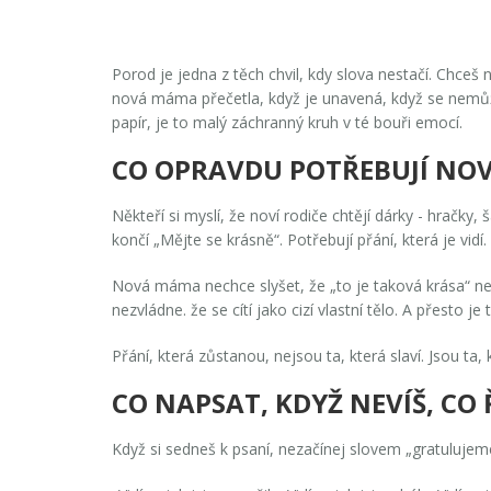
Porod je jedna z těch chvil, kdy slova nestačí. Chceš 
nová máma přečetla, když je unavená, když se nemůže ni
papír, je to malý záchranný kruh v té bouři emocí.
CO OPRAVDU POTŘEBUJÍ NOV
Někteří si myslí, že noví rodiče chtějí dárky - hračky,
končí „Mějte se krásně“. Potřebují přání, která je vidí. K
Nová máma nechce slyšet, že „to je taková krása“ nebo 
nezvládne. že se cítí jako cizí vlastní tělo. A přesto j
Přání, která zůstanou, nejsou ta, která slaví. Jsou ta, k
CO NAPSAT, KDYŽ NEVÍŠ, CO 
Když si sedneš k psaní, nezačínej slovem „gratulujeme