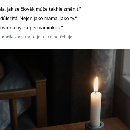
la, jak se člověk může takhle změnit.“
i důležitá. Nejen jako máma. Jako ty.“
si povinná být supermaminkou.“
arodila znovu. A to je to, co potřebuje.