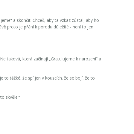
lujeme“ a skončit. Chceš, aby ta vzkaz zůstal, aby ho
vě proto je přání k porodu důležité - není to jen
 Ne taková, která začínají „Gratulujeme k narození“ a
to těžké. že spí jen v kouscích. že se bojí, že to
 to skvěle.“