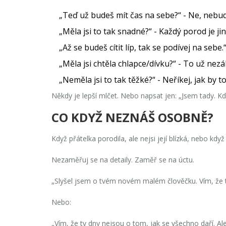
„Teď už budeš mít čas na sebe?“ - Ne, nebudo
„Měla jsi to tak snadné?“ - Každý porod je jin
„Až se budeš cítit líp, tak se podívej na seb
„Měla jsi chtěla chlapce/dívku?“ - To už nezále
„Neměla jsi to tak těžké?“ - Neříkej, jak by to
Někdy je lepší mlčet. Nebo napsat jen: „Jsem tady. Kdy
CO KDYŽ NEZNÁŠ OSOBNĚ?
Když přátelka porodila, ale nejsi její blízká, nebo kdy
Nezaměřuj se na detaily. Zaměř se na úctu.
„Slyšel jsem o tvém novém malém člověčku. Vím, že to
Nebo:
„Vím, že ty dny nejsou o tom, jak se všechno daří. Ale o 