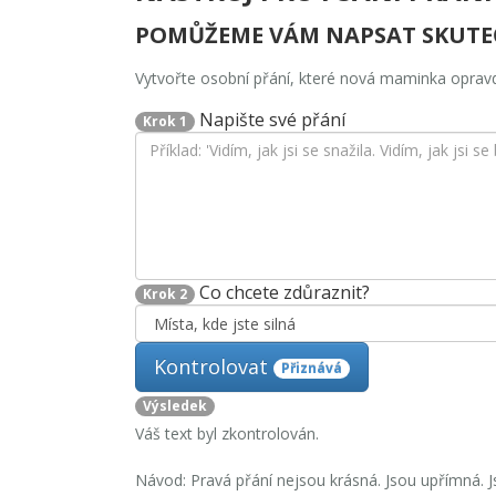
POMŮŽEME VÁM NAPSAT SKUTE
Vytvořte osobní přání, které nová maminka opravdu 
Napište své přání
Krok 1
Co chcete zdůraznit?
Krok 2
Kontrolovat
Přiznává
Výsledek
Váš text byl zkontrolován.
Návod: Pravá přání nejsou krásná. Jsou upřímná. Jsou