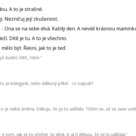
u. A to je strašné.
ý. Nezničuj její zkušenost.
e.“ - Ona se na sebe dívá. Každý den. A nevidí krásnou maminku.
ží. Dítě je tu. A to je všechno.
 mělo být. Řekni, jak to je teď.
ž budeš chtít, řekni.“
ž to je kolegyně, nebo dálkový přítel - co napsat?
 je velká změna. Děkuju, že jsi to udělala. Těším se, až se zase uvid
tom, jak se to přežije. Jsi silná. A já ti děkuju, že jsi to udělala.“