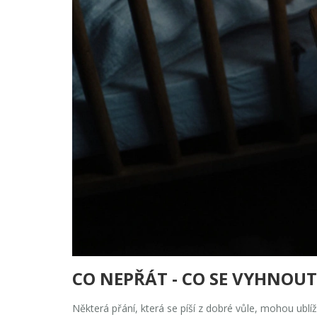
CO NEPŘÁT - CO SE VYHNOUT
Některá přání, která se píší z dobré vůle, mohou ublí