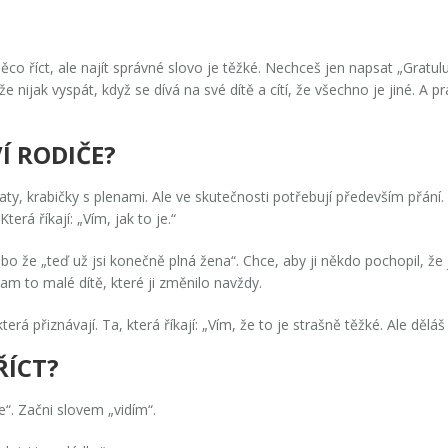
něco říct, ale najít správné slovo je těžké. Nechceš jen napsat „Gratu
jak vyspát, když se dívá na své dítě a cítí, že všechno je jiné. A prá
Í RODIČE?
 šaty, krabičky s plenami. Ale ve skutečnosti potřebují především
přání
.
terá říkají: „Vím, jak to je.“
že „teď už jsi konečně plná žena“. Chce, aby ji někdo pochopil, že je 
e tam to malé dítě, které ji změnilo navždy.
terá přiznávají. Ta, která říkají: „Vím, že to je strašně těžké. Ale děláš
ŘÍCT?
“. Začni slovem „vidím“.