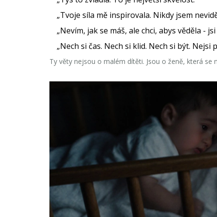
„Tvoje síla mě inspirovala. Nikdy jsem nevidě
„Nevím, jak se máš, ale chci, abys věděla - js
„Nech si čas. Nech si klid. Nech si být. Nej
Ty věty nejsou o malém dítěti. Jsou o ženě, která se n