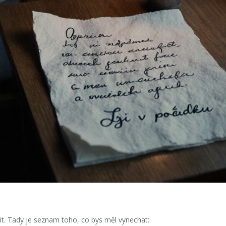
žit. Tady je seznam toho, co bys měl vynechat: