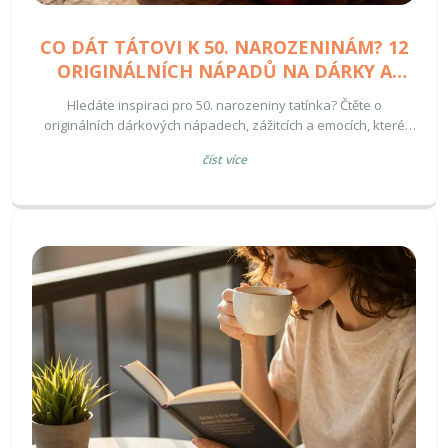
CO DÁT TÁTOVI K 50. NAROZENINÁM? 12
ORIGINÁLNÍCH NÁPADŮ NA DÁRKY A
ZÁŽITKY
Hledáte inspiraci pro 50. narozeniny tatínka? Čtěte o
originálních dárkových nápadech, zážitcích a emocích, které
zaujmou.
číst více