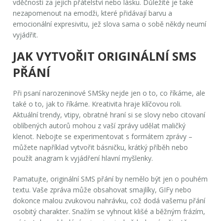
vděčnosti za jejich přátelství nebo lásku. Důležité je také
nezapomenout na emodži, které přidávají barvu a
emocionální expresivitu, jež slova sama o sobě někdy neumí
vyjádřit.
JAK VYTVOŘIT ORIGINÁLNÍ SMS
PŘÁNÍ
Při psaní narozeninové SMSky nejde jen o to, co říkáme, ale
také o to, jak to říkáme. Kreativita hraje klíčovou roli.
Aktuální trendy, vtipy, obratné hraní si se slovy nebo citovaní
oblíbených autorů mohou z vaší zprávy udělat maličký
klenot. Nebojte se experimentovat s formátem zprávy –
můžete například vytvořit básničku, krátký příběh nebo
použít anagram k vyjádření hlavní myšlenky.
Pamatujte, originální SMS přání by nemělo být jen o pouhém
textu. Vaše zpráva může obsahovat smajlíky, GIFy nebo
dokonce malou zvukovou nahrávku, což dodá vašemu přání
osobitý charakter. Snažím se vyhnout klišé a běžným frázím,