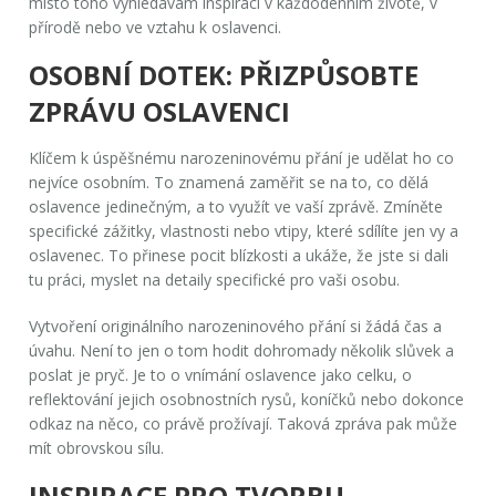
místo toho vyhledávám inspiraci v každodenním životě, v
přírodě nebo ve vztahu k oslavenci.
OSOBNÍ DOTEK: PŘIZPŮSOBTE
ZPRÁVU OSLAVENCI
Klíčem k úspěšnému narozeninovému přání je udělat ho co
nejvíce osobním. To znamená zaměřit se na to, co dělá
oslavence jedinečným, a to využít ve vaší zprávě. Zmíněte
specifické zážitky, vlastnosti nebo vtipy, které sdílíte jen vy a
oslavenec. To přinese pocit blízkosti a ukáže, že jste si dali
tu práci, myslet na detaily specifické pro vaši osobu.
Vytvoření originálního narozeninového přání si žádá čas a
úvahu. Není to jen o tom hodit dohromady několik slůvek a
poslat je pryč. Je to o vnímání oslavence jako celku, o
reflektování jejich osobnostních rysů, koníčků nebo dokonce
odkaz na něco, co právě prožívají. Taková zpráva pak může
mít obrovskou sílu.
INSPIRACE PRO TVORBU