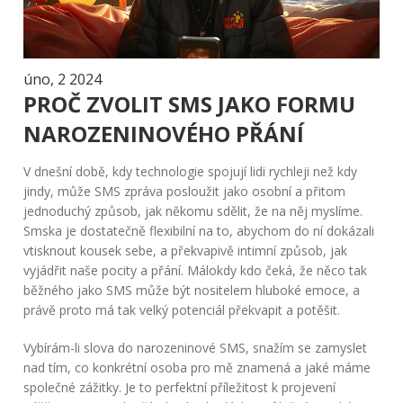
úno, 2 2024
PROČ ZVOLIT SMS JAKO FORMU
NAROZENINOVÉHO PŘÁNÍ
V dnešní době, kdy technologie spojují lidi rychleji než kdy
jindy, může SMS zpráva posloužit jako osobní a přitom
jednoduchý způsob, jak někomu sdělit, že na něj myslíme.
Smska je dostatečně flexibilní na to, abychom do ní dokázali
vtisknout kousek sebe, a překvapivě intimní způsob, jak
vyjádřit naše pocity a přání. Málokdy kdo čeká, že něco tak
běžného jako SMS může být nositelem hluboké emoce, a
právě proto má tak velký potenciál překvapit a potěšit.
Vybírám-li slova do narozeninové SMS, snažím se zamyslet
nad tím, co konkrétní osoba pro mě znamená a jaké máme
společné zážitky. Je to perfektní příležitost k projevení