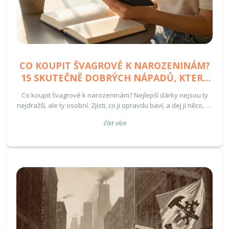
CO KOUPIT ŠVAGROVÉ K NAROZENINÁM?
15 SKUTEČNĚ DOBRÝCH NÁPADŮ, KTERÉ
JI POTĚŠÍ
Co koupit švagrové k narozeninám? Nejlepší dárky nejsou ty
nejdražší, ale ty osobní. Zjisti, co ji opravdu baví, a dej jí něco, co
jí řekne: „Vím, kdo jsi.“
číst více