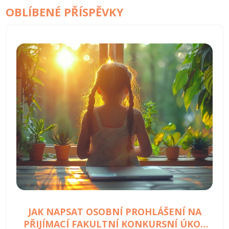
OBLÍBENÉ PŘÍSPĚVKY
JAK NAPSAT OSOBNÍ PROHLÁŠENÍ NA
PŘIJÍMACÍ FAKULTNÍ KONKURSNÍ ÚKOL