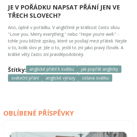
JE V POŘÁDKU NAPSAT PŘÁNÍ JEN VE
TŘECH SLOVECH?
Ano, úplně v pořádku. V angličtině je krátkost často sílou.
"Love you. Merry everything."
nebo
"Hope you’re well."
-
tohle jsou běžné zprávy, které se posílají mezi přáteli. Nejde
o to, kolik slov je. Jde o to, jestli to zní jako pravý člověk. A
krátké věty často zní pravděpodobněji.
Štítky:
anglické přání k svátku
jak popřát anglicky
sváteční přání
anglické výrazy
oslava svátku
OBLÍBENÉ PŘÍSPĚVKY