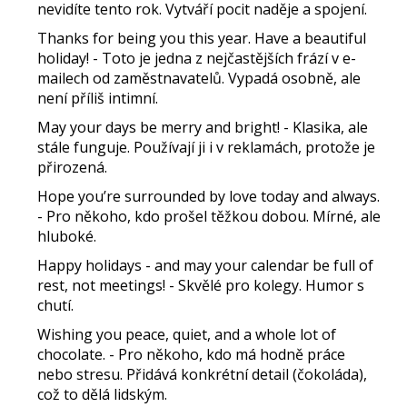
nevidíte tento rok. Vytváří pocit naděje a spojení.
Thanks for being you this year. Have a beautiful
holiday!
- Toto je jedna z nejčastějších frází v e-
mailech od zaměstnavatelů. Vypadá osobně, ale
není příliš intimní.
May your days be merry and bright!
- Klasika, ale
stále funguje. Používají ji i v reklamách, protože je
přirozená.
Hope you’re surrounded by love today and always.
- Pro někoho, kdo prošel těžkou dobou. Mírné, ale
hluboké.
Happy holidays - and may your calendar be full of
rest, not meetings!
- Skvělé pro kolegy. Humor s
chutí.
Wishing you peace, quiet, and a whole lot of
chocolate.
- Pro někoho, kdo má hodně práce
nebo stresu. Přidává konkrétní detail (čokoláda),
což to dělá lidským.