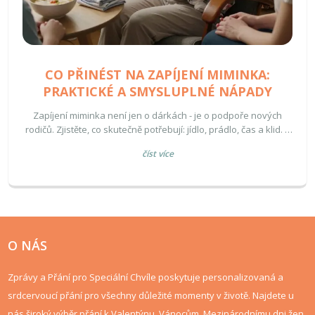
CO PŘINÉST NA ZAPÍJENÍ MIMINKA:
PRAKTICKÉ A SMYSLUPLNÉ NÁPADY
Zapíjení miminka není jen o dárkách - je o podpoře nových
rodičů. Zjistěte, co skutečně potřebují: jídlo, prádlo, čas a klid. A
co neváhejte přinést - i když to zní triviálně.
číst více
O NÁS
Zprávy a Přání pro Speciální Chvíle poskytuje personalizovaná a
srdcervoucí přání pro všechny důležité momenty v životě. Najdete u
nás široký výběr přání k Valentýnu, Vánocům, Mezinárodnímu dni žen,