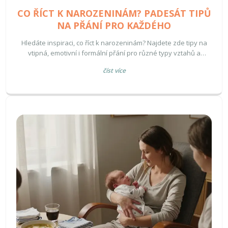
CO ŘÍCT K NAROZENINÁM? PADESÁT TIPŮ
NA PŘÁNÍ PRO KAŽDÉHO
Hledáte inspiraci, co říct k narozeninám? Najdete zde tipy na
vtipná, emotivní i formální přání pro různé typy vztahů a
věkové skupiny.
číst více