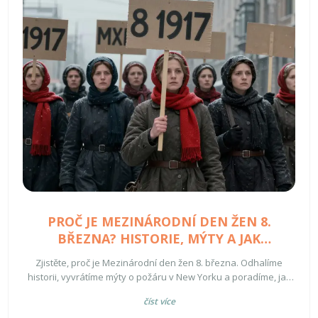
PROČ JE MEZINÁRODNÍ DEN ŽEN 8.
BŘEZNA? HISTORIE, MÝTY A JAK
OSLAVOVAT
Zjistěte, proč je Mezinárodní den žen 8. března. Odhalíme
historii, vyvrátíme mýty o požáru v New Yorku a poradíme, jak
svátek oslavit s citem.
číst více