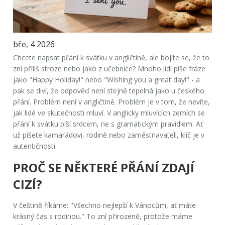
bře, 4 2026
Chcete napsat přání k svátku v angličtině, ale bojíte se, že to
zní příliš stroze nebo jako z učebnice? Mnoho lidí píše fráze
jako
"Happy Holiday!"
nebo
"Wishing you a great day!"
- a
pak se diví, že odpověď není stejně tepelná jako u českého
přání. Problém není v angličtině. Problém je v tom, že nevíte,
jak lidé ve skutečnosti mluví. V anglicky mluvících zemích se
přání k svátku píší srdcem, ne s gramatickým pravidlem. Ať
už píšete kamarádovi, rodině nebo zaměstnavateli, klíč je v
autentičnosti.
PROČ SE NĚKTERÉ PŘÁNÍ ZDAJÍ
CIZÍ?
V češtině říkáme:
"Všechno nejlepší k Vánocům, ať máte
krásný čas s rodinou."
To zní přirozeně, protože máme