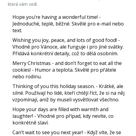
která vám sedí.
Hope you’re having a wonderful time!
-
Jednoduché, teplé, běžné. Skvělé pro e-mail nebo
text.
Wishing you joy, peace, and lots of good food!
-
Vhodné pro Vánoce, ale funguje i pro jiné svátky.
Přidává konkrétní detaily, což to dělá osobním.
Merry Christmas - and don’t forget to eat all the
cookies!
- Humor a teplota. Skvělé pro přátele
nebo rodinu.
Thinking of you this holiday season.
- Krátké, ale
silné. Používají ho lidé, kteří chtějí říct, že si na něj
vzpomínají, aniž by museli vysvětlovat všechno.
Hope your days are filled with warmth and
laughter!
- Vhodné pro případ, kdy nevíte, co
konkrétně slaví.
Can’t wait to see you next year!
- Když víte, že se