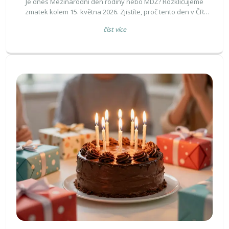
Je dnes Mezinárodní den rodiny nebo MDŽ? Rozklíčujeme
zmatek kolem 15. května 2026. Zjistíte, proč tento den v ČR
neslavíme, jaké je téma roku a najdete inspiraci na upřímná
číst více
přání pro svou rodinu.