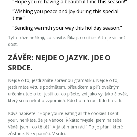
"Hope you’re having a beautiful time this season!"
"Wishing you peace and joy during this special
time."
"Sending warmth your way this holiday season."
Tyto fráze neříkají, co slavíte. Říkají, co cítíte. A to je víc než
dost.
ZÁVĚR: NEJDE O JAZYK. JDE O
SRDCE.
Nejde o to, jestli znáte správnou gramatiku. Nejde o to,
jestli máte větu s podmětem, přísudkem a příslovečným
určením. Jde o to, jestli to, co píšete, zní jako
vy
. Jako člověk,
který si na někoho vzpomíná. Kdo ho má rád. Kdo ho vidí.
Když napíšete:
"Hope you’re eating all the cookies I sent
you"
, neříkáte, že je Vánoce. Říkáte:
"Myslel jsem na tebe.
Věděl jsem, co tě těší. A já tě mám rád."
To je přání, které
zůstane. Ne v paměti. V srdci.