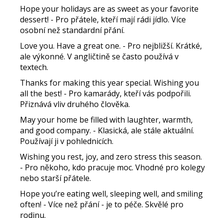
Hope your holidays are as sweet as your favorite
dessert!
- Pro přátele, kteří mají rádi jídlo. Více
osobní než standardní přání.
Love you. Have a great one.
- Pro nejbližší. Krátké,
ale výkonné. V angličtině se často používá v
textech.
Thanks for making this year special. Wishing you
all the best!
- Pro kamarády, kteří vás podpořili.
Přiznává vliv druhého člověka.
May your home be filled with laughter, warmth,
and good company.
- Klasická, ale stále aktuální.
Používají ji v pohlednicích.
Wishing you rest, joy, and zero stress this season.
- Pro někoho, kdo pracuje moc. Vhodné pro kolegy
nebo starší přátele.
Hope you’re eating well, sleeping well, and smiling
often!
- Více než přání - je to péče. Skvělé pro
rodinu.