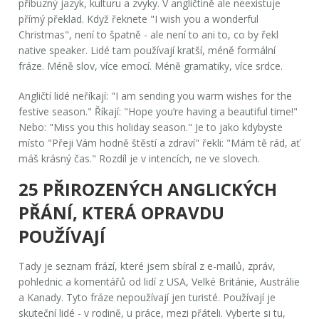
příbuzný jazyk, kulturu a zvyky. V angličtině ale neexistuje
přímý překlad. Když řeknete
"I wish you a wonderful
Christmas"
, není to špatně - ale není to ani to, co by řekl
native speaker. Lidé tam používají kratší, méně formální
fráze. Méně slov, více emocí. Méně gramatiky, více srdce.
Angličtí lidé neříkají:
"I am sending you warm wishes for the
festive season."
Říkají:
"Hope you’re having a beautiful time!"
Nebo:
"Miss you this holiday season."
Je to jako kdybyste
místo
"Přeji Vám hodně štěstí a zdraví"
řekli:
"Mám tě rád, ať
máš krásný čas."
Rozdíl je v intencích, ne ve slovech.
25 PŘIROZENÝCH ANGLICKÝCH
PŘÁNÍ, KTERÁ OPRAVDU
POUŽÍVAJÍ
Tady je seznam frází, které jsem sbíral z e-mailů, zpráv,
pohlednic a komentářů od lidí z USA, Velké Británie, Austrálie
a Kanady. Tyto fráze nepoužívají jen turisté. Používají je
skuteční lidé - v rodině, u práce, mezi přáteli. Vyberte si tu,