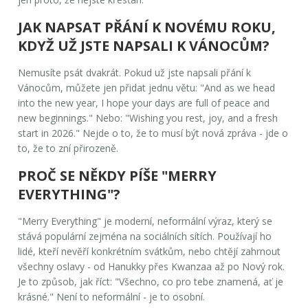
JAK NAPSAT PŘÁNÍ K NOVÉMU ROKU,
KDYŽ UŽ JSTE NAPSALI K VÁNOCŮM?
Nemusíte psát dvakrát. Pokud už jste napsali přání k
Vánocům, můžete jen přidat jednu větu:
"And as we head
into the new year, I hope your days are full of peace and
new beginnings."
Nebo:
"Wishing you rest, joy, and a fresh
start in 2026."
Nejde o to, že to musí být nová zpráva - jde o
to, že to zní přirozeně.
PROČ SE NĚKDY PÍŠE "MERRY
EVERYTHING"?
"Merry Everything" je moderní, neformální výraz, který se
stává populární zejména na sociálních sítích. Používají ho
lidé, kteří nevěří konkrétním svátkům, nebo chtějí zahrnout
všechny oslavy - od Hanukky přes Kwanzaa až po Nový rok.
Je to způsob, jak říct:
"Všechno, co pro tebe znamená, ať je
krásné."
Není to neformální - je to osobní.