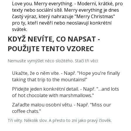
Love you. Merry everything.
- Moderní, krátké, pro
texty nebo sociální sítě.
Merry everything
je dnes
častý výraz, který nahrazuje
"Merry Christmas"
pro ty, kteří nevěří nebo neoslavují konkrétní
svátek.
KDYŽ NEVÍTE, CO NAPSAT -
POUŽIJTE TENTO VZOREC
Nemusíte vymýšlet něco složitého. Stačí tři věci:
Ukažte, že o něm víte.
- Např.
"Hope you’re finally
taking that trip to the mountains!"
Přidejte jeden konkrétní detail.
- Např.
"…and lots
of hot chocolate with marshmallows."
Zařaďte malou osobní větu.
- Např.
"Miss our
coffee chats."
Tři věty. Několik slov. A přesto to zní jako pravý člověk.