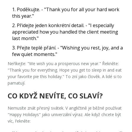
1. Poděkujte.
-
"Thank you for all your hard work
this year."
2. Přidejte jeden konkrétní detail.
-
"I especially
appreciated how you handled the client meeting
last month."
3. Přejte teplé přání.
-
"Wishing you rest, joy, and a
few quiet moments."
Neříkejte:
"We wish you a prosperous new year."
Řekněte:
"Thank you for everything. Hope you get to sleep in and eat
your favorite pie this holiday."
To zní jako člověk. A lidé si to
pamatují.
CO KDYŽ NEVÍTE, CO SLAVÍ?
Nemusíte znát přesný svátek. V angličtině je běžné používat
"Happy Holidays"
jako univerzální výraz. Ale když chcete být
víc, řekněte: