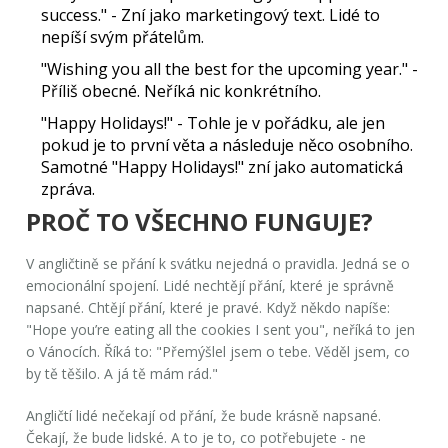
success."
- Zní jako marketingový text. Lidé to
nepíší svým přátelům.
"Wishing you all the best for the upcoming year."
-
Příliš obecné. Neříká nic konkrétního.
"Happy Holidays!"
- Tohle je v pořádku, ale
jen
pokud je to první věta a následuje něco osobního.
Samotné
"Happy Holidays!"
zní jako automatická
zpráva.
PROČ TO VŠECHNO FUNGUJE?
V angličtině se přání k svátku nejedná o pravidla. Jedná se o
emocionální spojení
. Lidé nechtějí přání, které je správně
napsané. Chtějí přání, které je
pravé
. Když někdo napíše:
"Hope you’re eating all the cookies I sent you"
, neříká to jen
o Vánocích. Říká to:
"Přemýšlel jsem o tebe. Věděl jsem, co
by tě těšilo. A já tě mám rád."
Angličtí lidé nečekají od přání, že bude krásně napsané.
Čekají, že bude
lidské
. A to je to, co potřebujete - ne