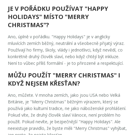
JE V POŘÁDKU POUŽÍVAT "HAPPY
HOLIDAYS" MÍSTO "MERRY
CHRISTMAS"?
Ano, úplně v pořádku. "Happy Holidays" je v anglicky
mluvících zemích běžný, neutrální a všeobecně přijatý výraz.
Používají ho firmy, školy, vlády i jednotlivci, když nevědí, co
konkrétně druhý člověk slaví, nebo když chtějí být inkluze.
Není to vůbec příliš formální - je to přirozené a respektující.
MŮŽU POUŽÍT "MERRY CHRISTMAS" I
KDYŽ NEJSEM KŘESŤAN?
Ano, můžete. V mnoha zemích, jako jsou USA nebo Velká
Británie, je "Merry Christmas" běžným výrazem, který se
používá jako kulturní tradice, ne jako náboženské prohlášení.
Pokud víte, že druhý člověk slaví Vánoce, není problém ho
použít. Pokud nevíte, je bezpečnější "Happy Holidays". Ale
neexistuje pravidlo, že byste měli "Merry Christmas" vyhýbat,
jen proto, že nejste křesťan.