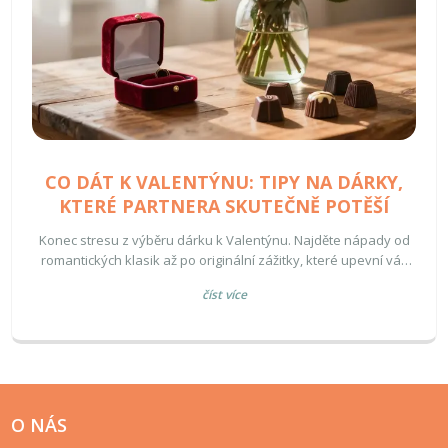
CO DÁT K VALENTÝNU: TIPY NA DÁRKY,
KTERÉ PARTNERA SKUTEČNĚ POTĚŠÍ
Konec stresu z výběru dárku k Valentýnu. Najděte nápady od
romantických klasik až po originální zážitky, které upevní váš
vztah a vyvolají úsměv.
číst více
O NÁS