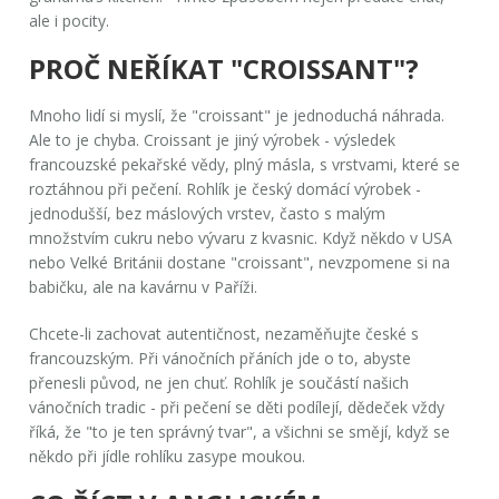
ale i pocity.
PROČ NEŘÍKAT "CROISSANT"?
Mnoho lidí si myslí, že "croissant" je jednoduchá náhrada.
Ale to je chyba. Croissant je jiný výrobek - výsledek
francouzské pekařské vědy, plný másla, s vrstvami, které se
roztáhnou při pečení. Rohlík je český domácí výrobek -
jednodušší, bez máslových vrstev, často s malým
množstvím cukru nebo vývaru z kvasnic. Když někdo v USA
nebo Velké Británii dostane "croissant", nevzpomene si na
babičku, ale na kavárnu v Paříži.
Chcete-li zachovat autentičnost, nezaměňujte české s
francouzským. Při vánočních přáních jde o to, abyste
přenesli původ, ne jen chuť. Rohlík je součástí našich
vánočních tradic - při pečení se děti podílejí, dědeček vždy
říká, že "to je ten správný tvar", a všichni se smějí, když se
někdo při jídle rohlíku zasype moukou.