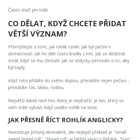
Často stačí jen tolik.
CO DĚLAT, KDYŽ CHCETE PŘIDAT
VĚTŠÍ VÝZNAM?
Přemýšlejte o tom, jak rohlík vznikl. Jak byl pečen v
domácnosti. Jak ho děti často kradly z mís. Jak se dědeček
smál, když se mu zhroutil. Jak se vždycky pečovalo o to, aby
byl teplý.
Když toto přidáte do svého dopisu, přenášíte nejen pečivo -
přenášíte čas, lásku, rodinu.
Největší dárek není ten, který je nejdražší. Je ten, který se
vám stále vybaví, když uvidíte rohlík na stole.
JAK PŘESNĚ ŘÍCT ROHLÍK ANGLICKY?
Neexistuje přesný ekvivalent, ale nejlepší překlad je "small
sweet bread roll". "Bread roll" je běžný výraz v Británii, "bun"