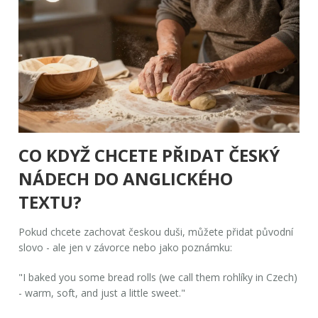
CO KDYŽ CHCETE PŘIDAT ČESKÝ
NÁDECH DO ANGLICKÉHO
TEXTU?
Pokud chcete zachovat českou duši, můžete přidat původní
slovo - ale jen v závorce nebo jako poznámku:
"I baked you some bread rolls (we call them rohlíky in Czech)
- warm, soft, and just a little sweet."