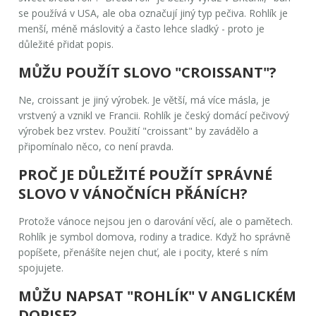
se používá v USA, ale oba označují jiný typ pečiva. Rohlík je
menší, méně máslovitý a často lehce sladký - proto je
důležité přidat popis.
MŮŽU POUŽÍT SLOVO "CROISSANT"?
Ne, croissant je jiný výrobek. Je větší, má více másla, je
vrstvený a vznikl ve Francii. Rohlík je český domácí pečivový
výrobek bez vrstev. Použití "croissant" by zavádělo a
připomínalo něco, co není pravda.
PROČ JE DŮLEŽITÉ POUŽÍT SPRÁVNÉ
SLOVO V VÁNOČNÍCH PŘÁNÍCH?
Protože vánoce nejsou jen o darování věcí, ale o pamětech.
Rohlík je symbol domova, rodiny a tradice. Když ho správně
popíšete, přenášíte nejen chuť, ale i pocity, které s ním
spojujete.
MŮŽU NAPSAT "ROHLÍK" V ANGLICKÉM
DOPISE?