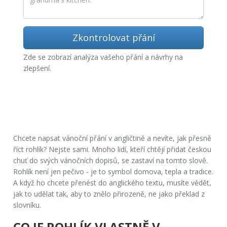
Zkontrolovat přání
Zde se zobrazí analýza vašeho přání a návrhy na
zlepšení.
Chcete napsat vánoční přání v angličtině a nevíte, jak přesně
říct
rohlík
? Nejste sami. Mnoho lidí, kteří chtějí přidat českou
chuť do svých vánočních dopisů, se zastaví na tomto slově.
Rohlík není jen pečivo - je to symbol domova, tepla a tradice.
A když ho chcete přenést do anglického textu, musíte vědět,
jak to udělat tak, aby to znělo přirozeně, ne jako překlad z
slovníku.
CO JE ROHLÍK VLASTNĚ V