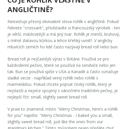
ANGLIČTINĚ?
Neexistuje přesný ekvivalent slova
rohlík
v angličtině. Pokud
řeknete "croissant", představíte si francouzský výrobek - ten
je větší, máslovitější a má jiný tvar. Rohlík je menší, kruhový,
s mírně zlatavou kůrkou a lehce křehký uvnitř. V anglicky
mluvících zemích ho lidé často nazývají
bread roll
nebo
bun
.
Bread roll
je nejčastější výraz v Británii. Používá se pro
každodenní pečivo, které se používá na sendviče nebo jen
tak.
Bun
se používá spíše v USA a Kanadě a často označuje
sladké verze - například vinný rohlík nebo rohlík s
marmeládou. Pokud chcete popsat český rohlík, který je
nejslazší a nejvíce spojený s vánočními tradičními pečivy, je
nejlepší říct:
small, slightly sweet bread roll
.
V praxi to znamená: místo "Merry Christmas, here’s a rohlík
for you" napište:
"Merry Christmas - I baked you a small,
slightly sweet bread roll, just like the ones from our
grandma’s kitchen."
Tímto způsobem nejen předáte chuť,