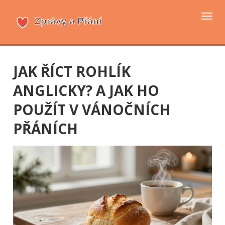
Přep
navi
JAK ŘÍCT ROHLÍK
ANGLICKY? A JAK HO
POUŽÍT V VÁNOČNÍCH
PŘÁNÍCH