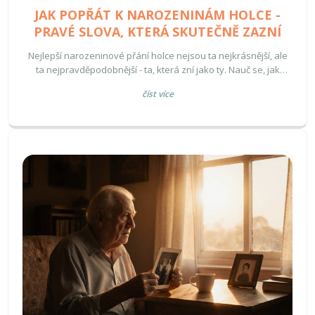
JAK POPŘÁT K NAROZENINÁM HOLCE -
PRAVÉ SLOVA, KTERÁ SKUTEČNĚ ZAZNÍ
Nejlepší narozeninové přání holce nejsou ta nejkrásnější, ale
ta nejpravděpodobnější - ta, která zní jako ty. Nauč se, jak
převést malé vzpomínky na slova, která zůstanou v srdci.
číst více