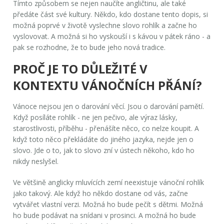
Tímto způsobem se nejen naučíte angličtinu, ale také
předáte část své kultury. Někdo, kdo dostane tento dopis, si
možná poprvé v životě vyslechne slovo
rohlík
a začne ho
vyslovovat. A možná si ho vyskouší i s kávou v pátek ráno - a
pak se rozhodne, že to bude jeho nová tradice.
PROČ JE TO DŮLEŽITÉ V
KONTEXTU VÁNOČNÍCH PŘÁNÍ?
Vánoce nejsou jen o darování věcí. Jsou o darování pamětí.
Když posíláte rohlík - ne jen pečivo, ale výraz lásky,
starostlivosti, příběhu - přenášíte něco, co nelze koupit. A
když toto něco překládáte do jiného jazyka, nejde jen o
slovo. Jde o to, jak to slovo zní v ústech někoho, kdo ho
nikdy neslyšel.
Ve většině anglicky mluvících zemí neexistuje vánoční rohlík
jako takový. Ale když ho někdo dostane od vás, začne
vytvářet vlastní verzi. Možná ho bude pečít s dětmi. Možná
ho bude podávat na snídani v prosinci. A možná ho bude