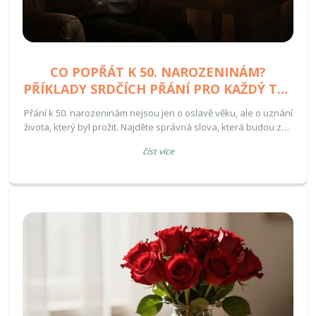
CO POPŘÁT K 50. NAROZENINÁM?
PŘÍKLADY SRDČÍCH PŘÁNÍ PRO KAŽDÝ TYP
OSOBY
Přání k 50. narozeninám nejsou jen o oslavě věku, ale o uznání
života, který byl prožit. Najděte správná slova, která budou znít
pravdivě a srdčně pro každý typ osoby.
číst více