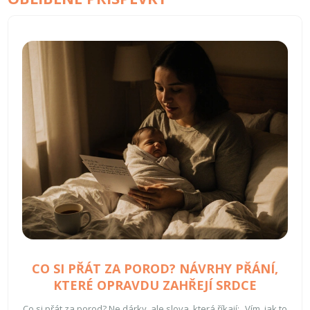
CO SI PŘÁT ZA POROD? NÁVRHY PŘÁNÍ,
KTERÉ OPRAVDU ZAHŘEJÍ SRDCE
Co si přát za porod? Ne dárky, ale slova, která říkají: „Vím, jak to