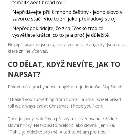
"small sweet bread roll".
Nepřidávejte příliš mnoho češtiny
- jedno slovo v
závorce stačí. Více to zní jako překladový stroj.
Nepředpokládejte, že znají české tradice
-
vysvětlete krátce, co to je a proč je důležité.
Nejlepší přání nejsou ta, která zní nejvíce anglicky. Jsou to ta,
která zní nejvíce
vás
.
CO DĚLAT, KDYŽ NEVÍTE, JAK TO
NAPSAT?
Pokud máte pochybnosti, napište to jednoduše. Například:
"I baked you something from home - a small sweet bread
roll we always eat at Christmas. I hope you like it."
Toto je jasný, srdečný a přesný text. Neobsahuje žádné
slovní hříčky. Nezkouší to přeložit jako slovník. Jen říká:
"Tohle je důležité pro mě. A teď to dělám pro tebe."