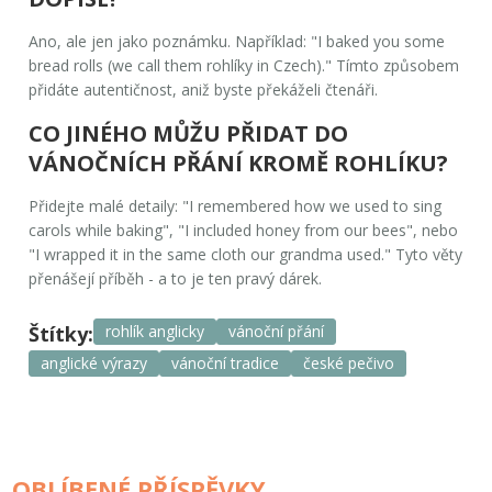
Ano, ale jen jako poznámku. Například: "I baked you some
bread rolls (we call them rohlíky in Czech)." Tímto způsobem
přidáte autentičnost, aniž byste překáželi čtenáři.
CO JINÉHO MŮŽU PŘIDAT DO
VÁNOČNÍCH PŘÁNÍ KROMĚ ROHLÍKU?
Přidejte malé detaily: "I remembered how we used to sing
carols while baking", "I included honey from our bees", nebo
"I wrapped it in the same cloth our grandma used." Tyto věty
přenášejí příběh - a to je ten pravý dárek.
Štítky:
rohlík anglicky
vánoční přání
anglické výrazy
vánoční tradice
české pečivo
OBLÍBENÉ PŘÍSPĚVKY