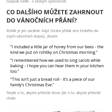
nazývat
rohlík
- s českým výslovností.
CO DALŠÍHO MŮŽETE ZAHRNOUT
DO VÁNOČNÍCH PŘÁNÍ?
Rohlík je jen začátek. Když chcete přidat více českého do
svých vánočních dopisů, zkuste:
"I included a little jar of honey from our bees - the
kind we put on rohlíky on Christmas morning."
"I remembered how we used to sing carols while
baking - I hope you can hear them in your kitchen
too."
"This isn’t just a bread roll - it’s a piece of our
family’s Christmas Eve."
Nejde o to, abyste přeložili slova. Jde o to, abyste přeložili
chvíle.