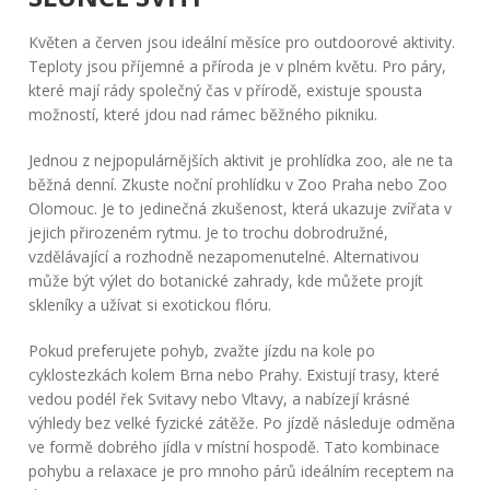
Květen a červen jsou ideální měsíce pro outdoorové aktivity.
Teploty jsou příjemné a příroda je v plném květu. Pro páry,
které mají rády společný čas v přírodě, existuje spousta
možností, které jdou nad rámec běžného pikniku.
Jednou z nejpopulárnějších aktivit je
prohlídka zoo
, ale ne ta
běžná denní. Zkuste noční prohlídku v Zoo Praha nebo Zoo
Olomouc. Je to jedinečná zkušenost, která ukazuje zvířata v
jejich přirozeném rytmu. Je to trochu dobrodružné,
vzdělávající a rozhodně nezapomenutelné. Alternativou
může být výlet do botanické zahrady, kde můžete projít
skleníky a užívat si exotickou flóru.
Pokud preferujete pohyb, zvažte
jízdu na kole
po
cyklostezkách kolem Brna nebo Prahy. Existují trasy, které
vedou podél řek Svitavy nebo Vltavy, a nabízejí krásné
výhledy bez velké fyzické zátěže. Po jízdě následuje odměna
ve formě dobrého jídla v místní hospodě. Tato kombinace
pohybu a relaxace je pro mnoho párů ideálním receptem na