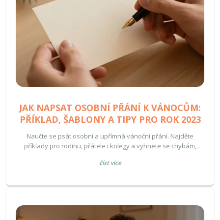
JAK NAPSAT OSOBNÍ PŘÁNÍ K VÁNOCŮM:
PŘÍKLAD, ŠABLONY A TIPY PRO ROK 2023
Naučte se psát osobní a upřímná vánoční přání. Najděte
příklady pro rodinu, přátele i kolegy a vyhnete se chybám,
které přání kazí.
číst více