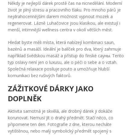
Někdy je nejlepší dárek prostě čas na nicnedělání. Moderní
život je plný stresu a pracovního tlaku. Pro mnoho párů je
nejdrahocennějším darem možnost vypnout mozek a
regenerovat.
Lázně Luhačovice
jsou klasikou, ale existují i
menší, intimnější wellness centra v okolí větších měst.
Hledat byste měli místa, která nabízejí kombinaci saun,
bazénů a masáží. Ideální je balíček pro dva, který zahrnuje
například švédskou masáž a přístup do finské сауны. Tento
typ oslavy není jen o luxusu, ale o péči o sebe a o vztah.
Společná relaxace posiluje pouto a umožňuje hlubší
komunikaci bez rušivých faktorů.
ZÁŽITKOVÉ DÁRKY JAKO
DOPLNĚK
Aktivita samotná je skvělá, ale drobný dárek ji dokáže
korunovat. Nemusí jít o drahý předmět. Stačí něco, co
připomene ten den.
Fotografie z dne
, kterou necháte
vytištěnou, nebo malý symbolický předmět spojený s