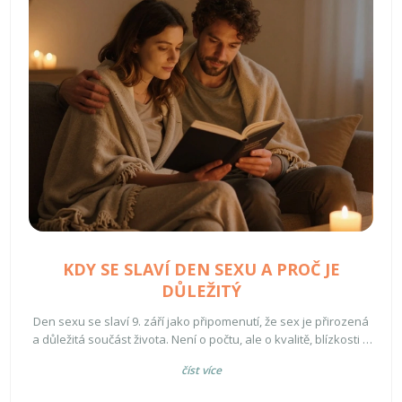
KDY SE SLAVÍ DEN SEXU A PROČ JE
DŮLEŽITÝ
Den sexu se slaví 9. září jako připomenutí, že sex je přirozená
a důležitá součást života. Není o počtu, ale o kvalitě, blízkosti a
přijetí svých přání. Zjisti, proč je důležitý a jak ho oslavíš.
číst více