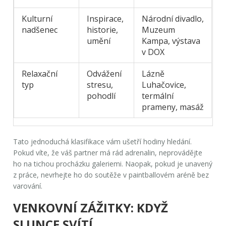
Kulturní
Inspirace,
Národní divadlo,
nadšenec
historie,
Muzeum
umění
Kampa, výstava
v DOX
Relaxační
Odvážení
Lázně
typ
stresu,
Luhačovice,
pohodlí
termální
prameny, masáž
Tato jednoduchá klasifikace vám ušetří hodiny hledání.
Pokud víte, že váš partner má rád adrenalin, neprovádějte
ho na tichou procházku galeriemi. Naopak, pokud je unavený
z práce, nevrhejte ho do soutěže v paintballovém aréně bez
varování.
VENKOVNÍ ZÁŽITKY: KDYŽ
SLUNCE SVÍTÍ