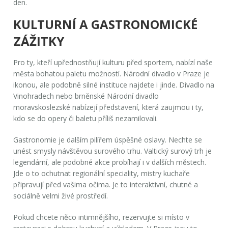
den.
KULTURNÍ A GASTRONOMICKÉ
ZÁŽITKY
Pro ty, kteří upřednostňují kulturu před sportem, nabízí naše
města bohatou paletu možností.
Národní divadlo
v Praze je
ikonou, ale podobně silné instituce najdete i jinde. Divadlo na
Vinohradech nebo brněnské Národní divadlo
moravskoslezské nabízejí představení, která zaujmou i ty,
kdo se do opery či baletu příliš nezamilovali.
Gastronomie je dalším pilířem úspěšné oslavy. Nechte se
unést smysly návštěvou
surového trhu
. Valtický surový trh je
legendární, ale podobné akce probíhají i v dalších městech.
Jde o to ochutnat regionální speciality, mistry kuchaře
připravují před vašima očima. Je to interaktivní, chutné a
sociálně velmi živé prostředí.
Pokud chcete něco intimnějšího, rezervujte si místo v