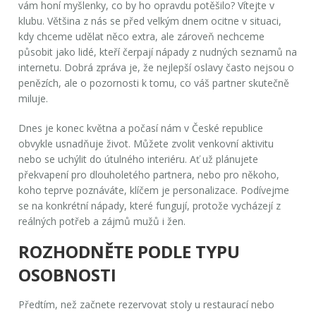
vám honí myšlenky, co by ho opravdu potěšilo? Vítejte v
klubu. Většina z nás se před velkým dnem ocitne v situaci,
kdy chceme udělat něco extra, ale zároveň nechceme
působit jako lidé, kteří čerpají nápady z nudných seznamů na
internetu. Dobrá zpráva je, že nejlepší oslavy často nejsou o
penězích, ale o pozornosti k tomu, co váš partner skutečně
miluje.
Dnes je konec května a počasí nám v České republice
obvykle usnadňuje život. Můžete zvolit venkovní aktivitu
nebo se uchýlit do útulného interiéru. Ať už plánujete
překvapení pro dlouholetého partnera, nebo pro někoho,
koho teprve poznáváte, klíčem je personalizace. Podívejme
se na konkrétní nápady, které fungují, protože vycházejí z
reálných potřeb a zájmů mužů i žen.
ROZHODNĚTE PODLE TYPU
OSOBNOSTI
Předtím, než začnete rezervovat stoly u restaurací nebo