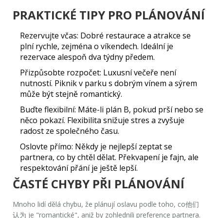
PRAKTICKÉ TIPY PRO PLÁNOVÁNÍ
Rezervujte včas:
Dobré restaurace a atrakce se
plní rychle, zejména o víkendech. Ideální je
rezervace alespoň dva týdny předem.
Přizpůsobte rozpočet:
Luxusní večeře není
nutností. Piknik v parku s dobrým vínem a sýrem
může být stejně romantický.
Buďte flexibilní:
Máte-li plán B, pokud prší nebo se
něco pokazí. Flexibilita snižuje stres a zvyšuje
radost ze společného času.
Oslovte přímo:
Někdy je nejlepší zeptat se
partnera, co by chtěl dělat. Překvapení je fajn, ale
respektování přání je ještě lepší.
ČASTÉ CHYBY PŘI PLÁNOVÁNÍ
Mnoho lidí dělá chybu, že plánují oslavu podle toho, co他们
认为 je "romantické", aniž by zohlednili preference partnera.