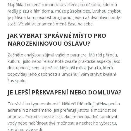
Například nucená romantická večeře pro někoho, kdo má
raději pizzu a film doma, může působit cize. Druhou chybou
je přílišná komplexnost programu. Jeden až dva hlavní body
stačí. Víc aktivit znamená méně času na sebe.
JAK VYBRAT SPRÁVNÉ MÍSTO PRO
NAROZENINOVOU OSLAVU?
Začněte analýzou zájmů vašeho partnera. Má rád přírodu,
kulturu, jídlo nebo relax? Poté zvažte praktické aspekty jako
dostupnost, cenu a počasí. Nejlepší místa jsou ta, která
odpovídají jeho osobnosti a umožňují vám strávit kvalitní
čas spolu.
JE LEPŠÍ PŘEKVAPENÍ NEBO DOMLUVA?
To závisí na typu osobnosti. Někteří lidé milují překvapení a
adrenalin z neznámého. Jiní preferují jistotu a možnost se
připravit. Pokud si nejste jisti, zkuste nenápadně sondovat
vody nebo nabídnout dvě možnosti a nechat ho vybrat tu,
která mu více sedí.