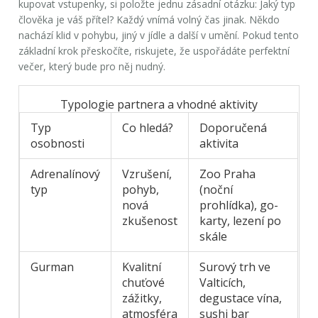
kupovat vstupenky, si položte jednu zásadní otázku: Jaký typ
člověka je váš přítel? Každý vnímá volný čas jinak. Někdo
nachází klid v pohybu, jiný v jídle a další v umění. Pokud tento
základní krok přeskočíte, riskujete, že uspořádáte perfektní
večer, který bude pro něj nudný.
Typologie partnera a vhodné aktivity
Typ
Co hledá?
Doporučená
osobnosti
aktivita
Adrenalínový
Vzrušení,
Zoo Praha
typ
pohyb,
(noční
nová
prohlídka), go-
zkušenost
karty, lezení po
skále
Gurman
Kvalitní
Surový trh ve
chuťové
Valticích,
zážitky,
degustace vína,
atmosféra
sushi bar