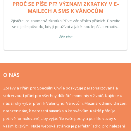
PROČ SE PÍŠE PF? VÝZNAM ZKRATKY V E-
MAILECH A SMS K VÁNOCŮM
Zjistěte, co znamená zkratka PF ve vánočních přáních. Dozvíte
se o jejím původu, kdy ji používat a jaké jsou lepší alternativy
pro upřímnější komunikaci.
číst více
O NÁS
Zprávy a Přání pro Speciální Chvíle poskytuje personalizovaná a
srdcervoucí přání pro všechny důležité momenty v životě. Najdete u
nás široký výběr přání k Valentýnu, Vánocům, Mezinárodnímu dni žen,
narozeninám, k narození miminka a ke svátkům. Každé přání je
pečlivě formulované, aby vyjádřilo vaše pocity a posílilo vazby s
vašimi blízkými. Naše webová stránka je perfektní zdroj pro nalezení