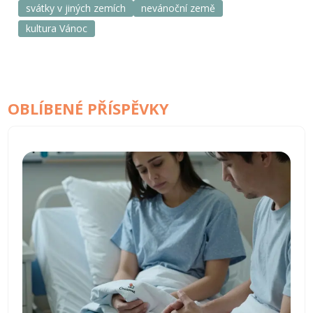
svátky v jiných zemích
nevánoční země
kultura Vánoc
OBLÍBENÉ PŘÍSPĚVKY