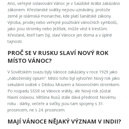
Ano, veřejné oslavování Vánoc je v Saúdské Arábii zakázáno
zákonem. Křesťanské svátky nejsou uznávány, protože
země je islámská monarchie, kde platí šariátské zákony.
Výroba, prodej nebo veřejné používání vánočních symbolů,
jako jsou stromky nebo Ježíšek, může vést k trestům.
Křesťané, kteří tam žijí, slaví Vánoce jen doma a v úplné
tajnosti.
PROČ SE V RUSKU SLAVÍ NOVÝ ROK
MÍSTO VÁNOC?
V Sovětském svazu byly Vánoce zakázány v roce 1929 jako
„náboženský opium“. Místo toho byl vytvořen Nový rok jako
sekulární svátek s Dědou Mrazem a Novoročním stromkem.
Po rozpadu SSSR se Vánoce vrátily, ale Nový rok zůstal
hlavní oslavou. Většina Rusů stále dává přednost Novému
roku - dárky, večeře a svíčky jsou tam spojeny s 31.
prosincem, ne s 24. prosincem.
MAJÍ VÁNOCE NĚJAKÝ VÝZNAM V INDII?