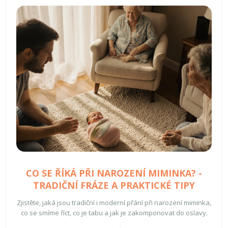
CO SE ŘÍKÁ PŘI NAROZENÍ MIMINKA? -
TRADIČNÍ FRÁZE A PRAKTICKÉ TIPY
Zjistěte, jaká jsou tradiční i moderní přání při narození miminka,
co se smíme říct, co je tabu a jak je zakomponovat do oslavy.