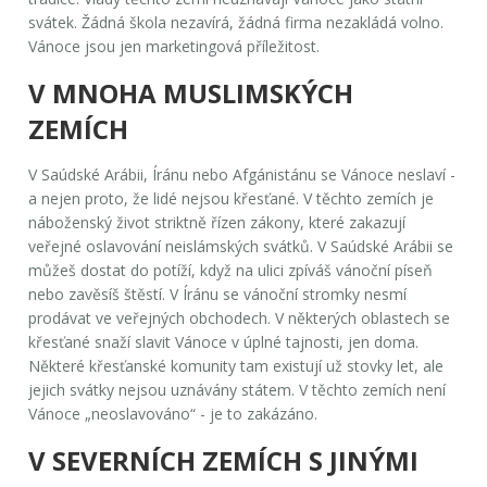
svátek. Žádná škola nezavírá, žádná firma nezakládá volno.
Vánoce jsou jen marketingová příležitost.
V MNOHA MUSLIMSKÝCH
ZEMÍCH
V Saúdské Arábii, Íránu nebo Afgánistánu se Vánoce neslaví -
a nejen proto, že lidé nejsou křesťané. V těchto zemích je
náboženský život striktně řízen zákony, které zakazují
veřejné oslavování neislámských svátků. V Saúdské Arábii se
můžeš dostat do potíží, když na ulici zpíváš vánoční píseň
nebo zavěsíš štěstí. V Íránu se vánoční stromky nesmí
prodávat ve veřejných obchodech. V některých oblastech se
křesťané snaží slavit Vánoce v úplné tajnosti, jen doma.
Některé křesťanské komunity tam existují už stovky let, ale
jejich svátky nejsou uznávány státem. V těchto zemích není
Vánoce „neoslavováno“ - je to zakázáno.
V SEVERNÍCH ZEMÍCH S JINÝMI