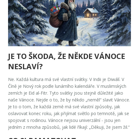
JE TO ŠKODA, ŽE NĚKDE VÁNOCE
NESLAVÍ?
Ne. Každá kultura má své vlastní svátky. V Indii je Diwálí. V
Číně je Nový rok podle lunárního kalendáře. V muslimských
zemích je Eid al-Fitr. Tyto svátky jsou stejně důležité jako
naše Vánoce. Nejde o to, že by někdo „neměl“ slavit Vánoce.
Je to o tom, že každá země má své vlastní způsoby, jak
oslavovat konec roku, jak přijímat světlo po temnotě, jak se
spojovat s rodinou. Vánoce nejsou univerzální - jsou jen
jedním z mnoha způsobů, jak lidé říkají: „Děkuji, že jsem žil.“