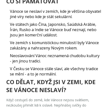
CO SI PAMATOVAT
Vánoce se neslaví v zemích, kde je většina obyvatel
jiné víry nebo kde je stát sekulární.
Ve státech jako Čína, Japonsko, Saúdská Arábie,
Írán, Rusko a Indie se Vánoce buď neznají, nebo
jsou jen komerční událost.
Ve zemích s komunistickou minulostí byly Vánoce
zakázány a nahrazeny Novým rokem.
Neoslavování Vánoc neznamená chudobu kultury
- jen jinou tradici.
V Česku se Vánoce stále slaví, ale všechny tradice
se mění - a to je normální.
CO DĚLAT, KDYŽ JSI V ZEMI, KDE
SE VÁNOCE NESLAVÍ?
Když cestuješ do země, kde Vánoce nejsou svátkem,
nezkoušej přimět lidi k oslavě. Nepřinášej svíčky do