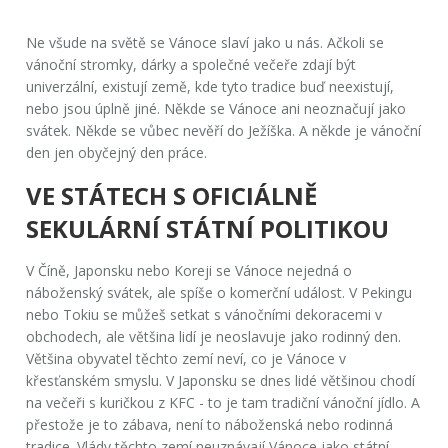
Ne všude na světě se Vánoce slaví jako u nás. Ačkoli se
vánoční stromky, dárky a společné večeře zdají být
univerzální, existují země, kde tyto tradice buď neexistují,
nebo jsou úplně jiné. Někde se Vánoce ani neoznačují jako
svátek. Někde se vůbec nevěří do Ježíška. A někde je vánoční
den jen obyčejný den práce.
VE STÁTECH S OFICIÁLNĚ
SEKULÁRNÍ STÁTNÍ POLITIKOU
V Číně, Japonsku nebo Koreji se Vánoce nejedná o
náboženský svátek, ale spíše o komerční událost. V Pekingu
nebo Tokiu se můžeš setkat s vánočními dekoracemi v
obchodech, ale většina lidí je neoslavuje jako rodinný den.
Většina obyvatel těchto zemí neví, co je Vánoce v
křesťanském smyslu. V Japonsku se dnes lidé většinou chodí
na večeři s kuričkou z KFC - to je tam tradiční vánoční jídlo. A
přestože je to zábava, není to náboženská nebo rodinná
tradice. Vlády těchto zemí neuznávají Vánoce jako státní