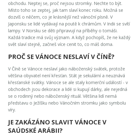
obchodu. Neptej se, proč nejsou stromky. Nechte to být.
Místo toho se zeptej, jak tam slaví konec roku. Možná se
dozvíš o něčem, co je krásnější než vánoční písně. V
Japonsku se lidé vydávají na poutě k chrámům. V Indii se svítí
lampy. V Norsku se děti připravují na příběhy o tomáši.
Každá tradice má svůj význam. A když pochopíš, že ne každý
svět slaví stejně, začneš více cenit to, co máš doma.
PROČ SE VÁNOCE NESLAVÍ V ČÍNĚ?
V Číně se Vánoce neslaví jako náboženský svátek, protože
většina obyvatel není křesťan. Stát je sekulární a neuznává
křesťanské svátky. Vánoce se ale staly komerční událostí - v
obchodech jsou dekorace a lidé si kupují dárky, ale nejedná
se o rodinný nebo náboženský rituál. Většina lidí nemá
představu o Ježíšku nebo Vánočním stromku jako symbolu
víry.
JE ZAKÁZÁNO SLAVIT VÁNOCE V
SAÚDSKÉ ARÁBII?