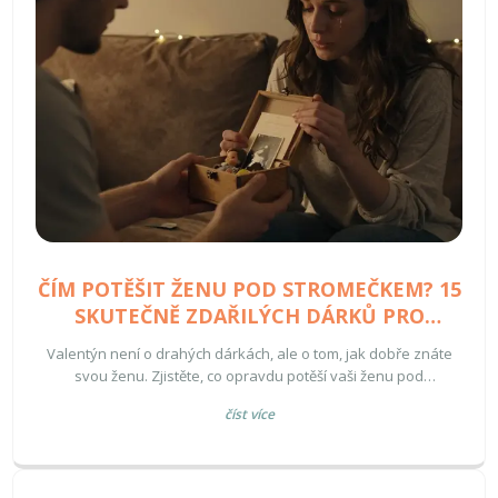
ČÍM POTĚŠIT ŽENU POD STROMEČKEM? 15
SKUTEČNĚ ZDAŘILÝCH DÁRKŮ PRO
VALENTÝN
Valentýn není o drahých dárkách, ale o tom, jak dobře znáte
svou ženu. Zjistěte, co opravdu potěší vaši ženu pod
stromečkem - od osobních dopisů po vlastní vzpomínky, které
číst více
zůstanou navždy.