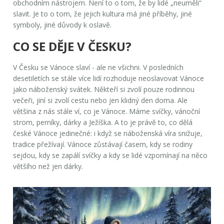
obchodním nástrojem. Není to o tom, že by lidé „neuměli“
slavit. Je to o tom, že jejich kultura má jiné příběhy, jiné
symboly, jiné důvody k oslavě.
CO SE DĚJE V ČESKU?
V Česku se Vánoce slaví - ale ne všichni. V posledních
desetiletích se stále více lidí rozhoduje neoslavovat Vánoce
jako náboženský svátek. Někteří si zvolí pouze rodinnou
večeři, jiní si zvolí cestu nebo jen klidný den doma. Ale
většina z nás stále ví, co je Vánoce. Máme svíčky, vánoční
strom, perníky, dárky a Ježíška. A to je právě to, co dělá
české Vánoce jedinečné: i když se náboženská víra snižuje,
tradice přežívají. Vánoce zůstávají časem, kdy se rodiny
sejdou, kdy se zapálí svíčky a kdy se lidé vzpomínají na něco
většího než jen dárky.