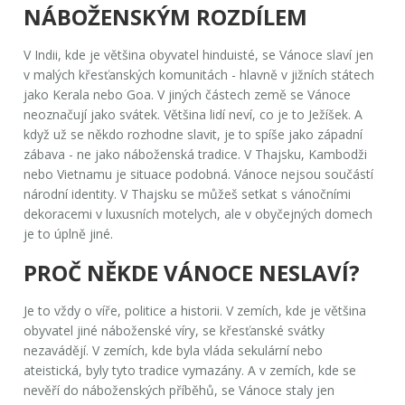
NÁBOŽENSKÝM ROZDÍLEM
V Indii, kde je většina obyvatel hinduisté, se Vánoce slaví jen
v malých křesťanských komunitách - hlavně v jižních státech
jako Kerala nebo Goa. V jiných částech země se Vánoce
neoznačují jako svátek. Většina lidí neví, co je to Ježíšek. A
když už se někdo rozhodne slavit, je to spíše jako západní
zábava - ne jako náboženská tradice. V Thajsku, Kambodži
nebo Vietnamu je situace podobná. Vánoce nejsou součástí
národní identity. V Thajsku se můžeš setkat s vánočními
dekoracemi v luxusních motelych, ale v obyčejných domech
je to úplně jiné.
PROČ NĚKDE VÁNOCE NESLAVÍ?
Je to vždy o víře, politice a historii. V zemích, kde je většina
obyvatel jiné náboženské víry, se křesťanské svátky
nezavádějí. V zemích, kde byla vláda sekulární nebo
ateistická, byly tyto tradice vymazány. A v zemích, kde se
nevěří do náboženských příběhů, se Vánoce staly jen