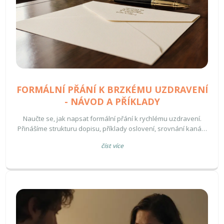
FORMÁLNÍ PŘÁNÍ K BRZKÉMU UZDRAVENÍ
- NÁVOD A PŘÍKLADY
Naučte se, jak napsat formální přání k rychlému uzdravení.
Přinášíme strukturu dopisu, příklady oslovení, srovnání kanálů
a tipy na osobní dotek.
číst více