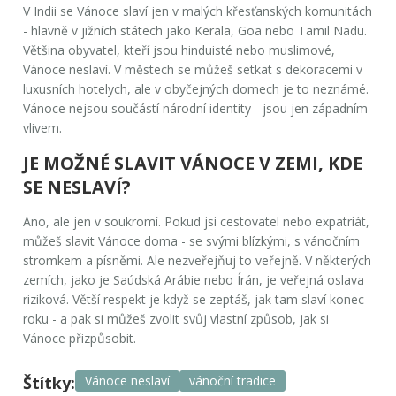
V Indii se Vánoce slaví jen v malých křesťanských komunitách
- hlavně v jižních státech jako Kerala, Goa nebo Tamil Nadu.
Většina obyvatel, kteří jsou hinduisté nebo muslimové,
Vánoce neslaví. V městech se můžeš setkat s dekoracemi v
luxusních hotelych, ale v obyčejných domech je to neznámé.
Vánoce nejsou součástí národní identity - jsou jen západním
vlivem.
JE MOŽNÉ SLAVIT VÁNOCE V ZEMI, KDE
SE NESLAVÍ?
Ano, ale jen v soukromí. Pokud jsi cestovatel nebo expatriát,
můžeš slavit Vánoce doma - se svými blízkými, s vánočním
stromkem a písněmi. Ale nezveřejňuj to veřejně. V některých
zemích, jako je Saúdská Arábie nebo Írán, je veřejná oslava
riziková. Větší respekt je když se zeptáš, jak tam slaví konec
roku - a pak si můžeš zvolit svůj vlastní způsob, jak si
Vánoce přizpůsobit.
Štítky:
Vánoce neslaví
vánoční tradice