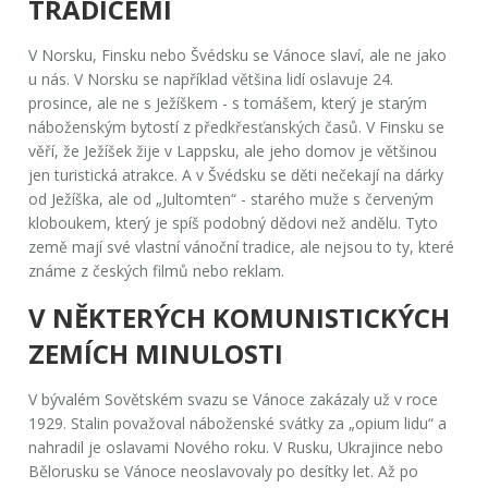
TRADICEMI
V Norsku, Finsku nebo Švédsku se Vánoce slaví, ale ne jako
u nás. V Norsku se například většina lidí oslavuje 24.
prosince, ale ne s Ježíškem - s tomášem, který je starým
náboženským bytostí z předkřesťanských časů. V Finsku se
věří, že Ježíšek žije v Lappsku, ale jeho domov je většinou
jen turistická atrakce. A v Švédsku se děti nečekají na dárky
od Ježíška, ale od „Jultomten“ - starého muže s červeným
kloboukem, který je spíš podobný dědovi než andělu. Tyto
země mají své vlastní vánoční tradice, ale nejsou to ty, které
známe z českých filmů nebo reklam.
V NĚKTERÝCH KOMUNISTICKÝCH
ZEMÍCH MINULOSTI
V bývalém Sovětském svazu se Vánoce zakázaly už v roce
1929. Stalin považoval náboženské svátky za „opium lidu“ a
nahradil je oslavami Nového roku. V Rusku, Ukrajince nebo
Bělorusku se Vánoce neoslavovaly po desítky let. Až po