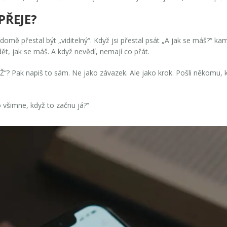
PŘEJE?
mě přestal být „viditelný“. Když jsi přestal psát „A jak se máš?“ kama
vědět, jak se máš. A když nevědí, nemají co přát.
“? Pak napiš to sám. Ne jako závazek. Ale jako krok. Pošli někomu, k
o všimne, když to začnu já?“