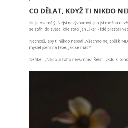
CO DĚLAT, KDYŽ TI NIKDO NE
Nejsi osamělý. Nejsi nevýznamný. Jen jsi možná nevědo
se stáhl do světa, kde stačí jen „like“ - lidé přestali 
Nechceš, aby ti někdo napsal „Všechno nejlepší k MDŽ
myslel jsem na tebe. Jak se máš?“
Neříkej: „Nikdo si toho nevšimne.“ Řekni: „Kdo si toh