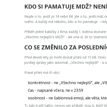
KDO SI PAMATUJE MDŽ? NENÍ
Nejde o to, jestli jsi 18 nebo 68. Jde o to, jestli má
svého. A každý má někoho, kdo si ho pamatuje - i kdy
Příběh jedné babičky z Brna: každý 1. května dostane
„Všechno nejlepší k MDŽ!“ - ale ona ví, že to znamená
CO SE ZMĚNILO ZA POSLEDNÍ
Před deseti lety jsi mohl dostat přání od 15 lidí. Dn
posílají zprávy jako automat. „Všechno nejlepší!“ - a u
Pravé přání má tři věci:
konkrétnost
- ne „Všechno nejlepší“, ale „Víš
čas
- napsané včera, ne v 23:59
osobnost
- ne šablonová emoji, ale věta, kt
Ti, kdo ti píší takto, nejsou jen přátelé. Jsou ti, kteří 