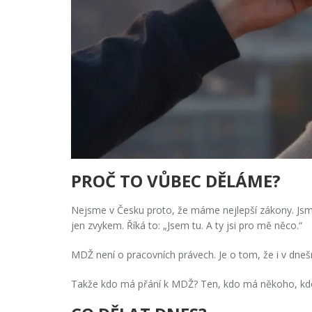
PROČ TO VŮBEC DĚLÁME?
Nejsme v Česku proto, že máme nejlepší zákony. Jsme
jen zvykem. Říká to: „Jsem tu. A ty jsi pro mě něco.“
MDŽ není o pracovních právech. Je o tom, že i v dnešn
Takže kdo má přání k MDŽ? Ten, kdo má někoho, kdo 