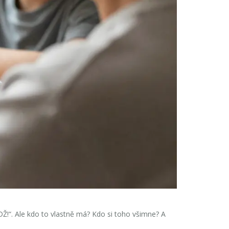
DŽ!“
. Ale kdo to vlastně má? Kdo si toho všimne? A