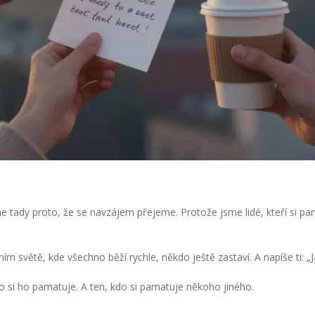
 tady proto, že se navzájem přejeme. Protože jsme lidé, kteří si pam
ím světě, kde všechno běží rychle, někdo ještě zastaví. A napíše ti: „
si ho pamatuje. A ten, kdo si pamatuje někoho jiného.