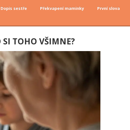
Dopis sestře
Překvapení maminky
První slova
 SI TOHO VŠIMNE?