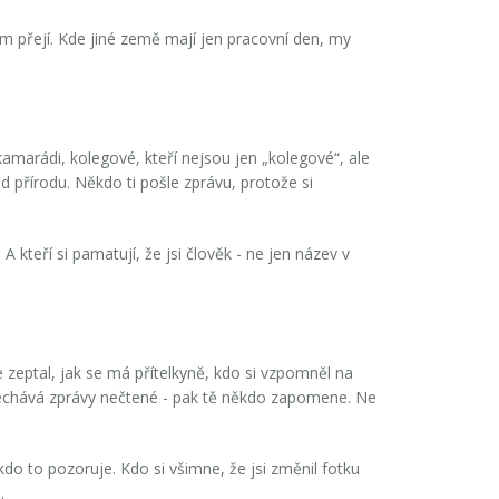
em přejí. Kde jiné země mají jen pracovní den, my
 kamarádi, kolegové, kteří nejsou jen „kolegové“, ale
rád přírodu. Někdo ti pošle zprávu, protože si
 A kteří si pamatují, že jsi člověk - ne jen název v
 se zeptal, jak se má přítelkyně, kdo si vzpomněl na
 nechává zprávy nečtené - pak tě někdo zapomene. Ne
 kdo to
pozoruje
. Kdo si všimne, že jsi změnil fotku
.