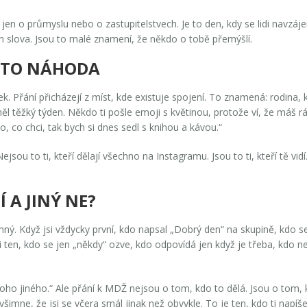
jen o průmyslu nebo o zastupitelstvech. Je to den, kdy se lidi navzáj
en slova. Jsou to malé znamení, že někdo o tobě přemýšlí.
Í TO NÁHODA
ek. Přání přicházejí z míst, kde existuje spojení. To znamená: rodina,
si měl těžký týden. Někdo ti pošle emoji s květinou, protože ví, že máš 
, co chci, tak bych si dnes sedl s knihou a kávou.“
jsou to ti, kteří dělají všechno na Instagramu. Jsou to ti, kteří tě vidí.
 A JINÝ NE?
přítomný. Když jsi vždycky první, kdo napsal „Dobrý den“ na skupině, kdo
si ten, kdo se jen „někdy“ ozve, kdo odpovídá jen když je třeba, kdo
oho jiného.“ Ale přání k MDŽ nejsou o tom, kdo to dělá. Jsou o tom,
 všimne, že jsi se včera smál jinak než obvykle. To je ten, kdo ti napíše