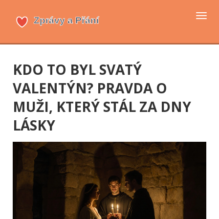
Přep
navi
KDO TO BYL SVATÝ
VALENTÝN? PRAVDA O
MUŽI, KTERÝ STÁL ZA DNY
LÁSKY