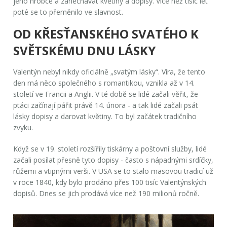
jeho hrobce a zanechávat květiny a dopisy. Více než tisíc let
poté se to přeměnilo ve slavnost.
OD KŘESŤANSKÉHO SVATÉHO K
SVĚTSKÉMU DNU LÁSKY
Valentýn nebyl nikdy oficiálně „svatým lásky“. Víra, že tento
den má něco společného s romantikou, vznikla až v 14.
století ve Francii a Anglii. V té době se lidé začali věřit, že
ptáci začínají pářit právě 14. února - a tak lidé začali psát
lásky dopisy a darovat květiny. To byl začátek tradičního
zvyku.
Když se v 19. století rozšířily tiskárny a poštovní služby, lidé
začali posílat přesně tyto dopisy - často s nápadnými srdíčky,
růžemi a vtipnými verši. V USA se to stalo masovou tradicí už
v roce 1840, kdy bylo prodáno přes 100 tisíc Valentýnských
dopisů. Dnes se jich prodává více než 190 milionů ročně.