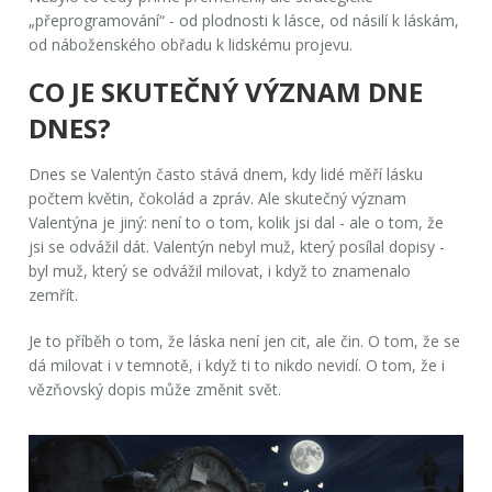
„přeprogramování“ - od plodnosti k lásce, od násilí k láskám,
od náboženského obřadu k lidskému projevu.
CO JE SKUTEČNÝ VÝZNAM DNE
DNES?
Dnes se Valentýn často stává dnem, kdy lidé měří lásku
počtem květin, čokolád a zpráv. Ale skutečný význam
Valentýna je jiný: není to o tom, kolik jsi dal - ale o tom, že
jsi se odvážil dát. Valentýn nebyl muž, který posílal dopisy -
byl muž, který se odvážil milovat, i když to znamenalo
zemřít.
Je to příběh o tom, že láska není jen cit, ale čin. O tom, že se
dá milovat i v temnotě, i když ti to nikdo nevidí. O tom, že i
vězňovský dopis může změnit svět.