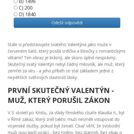
B) 1496
C) 200
D) 1840
Odešli odpovědi
Stále si představujete svatého Valentýna jako muže v
červeném šatě, který posílá srdíčka a lístečky s romantickými
větami? Ten obraz je krásný, ale skoro úplně nesprávný.
Skutečný svatý Valentýn nebyl žádný milovník, ale muž, který
zemřel za víru - a jeho příběh se stal základem jedné z
největších světových slavností lásky.
PRVNÍ SKUTEČNÝ VALENTÝN -
MUŽ, KTERÝ PORUŠIL ZÁKON
V 3. století po Kristu, za vlády římského císaře Klaudia II., byl
v Římě zákaz, který zněl takto: muži nesměli vstupovat do
vojenské služby, pokud byli ženatí. Císař věřil, že svobodní
muži jsou lepší vojáci - bez rodiny, bez starostí, bez obav o