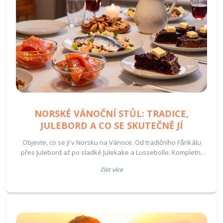
NORSKÉ VÁNOČNÍ STŮL: TRADICE,
JULEBORD A CO SE SKUTEČNĚ JÍ
Objevte, co se jí v Norsku na Vánoce. Od tradičního Fårikálu
přes Julebord až po sladké Julekake a Lussebolle. Kompletní
průvodce norskou vánoční kuchyní.
číst více