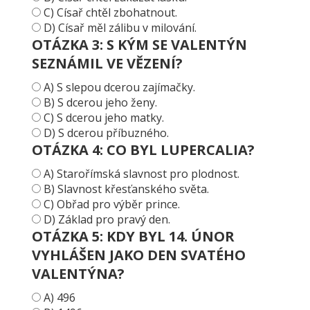
C) Císař chtěl zbohatnout.
D) Císař měl zálibu v milování.
OTÁZKA 3: S KÝM SE VALENTÝN
SEZNÁMIL VE VĚZENÍ?
A) S slepou dcerou zajímačky.
B) S dcerou jeho ženy.
C) S dcerou jeho matky.
D) S dcerou příbuzného.
OTÁZKA 4: CO BYL LUPERCALIA?
A) Starořímská slavnost pro plodnost.
B) Slavnost křesťanského světa.
C) Obřad pro výběr prince.
D) Základ pro pravý den.
OTÁZKA 5: KDY BYL 14. ÚNOR
VYHLÁŠEN JAKO DEN SVATÉHO
VALENTÝNA?
A) 496