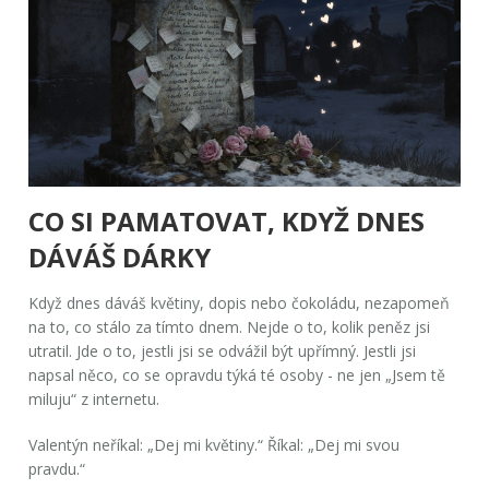
CO SI PAMATOVAT, KDYŽ DNES
DÁVÁŠ DÁRKY
Když dnes dáváš květiny, dopis nebo čokoládu, nezapomeň
na to, co stálo za tímto dnem. Nejde o to, kolik peněz jsi
utratil. Jde o to, jestli jsi se odvážil být upřímný. Jestli jsi
napsal něco, co se opravdu týká té osoby - ne jen „Jsem tě
miluju“ z internetu.
Valentýn neříkal: „Dej mi květiny.“ Říkal: „Dej mi svou
pravdu.“