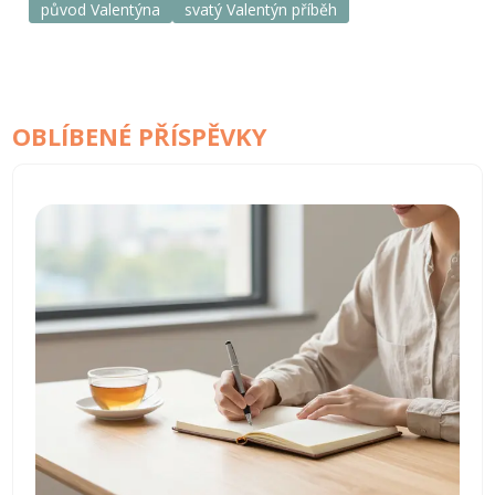
původ Valentýna
svatý Valentýn příběh
OBLÍBENÉ PŘÍSPĚVKY