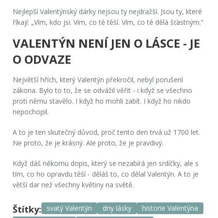
Nejlepší Valentýnský dárky nejsou ty nejdražší. Jsou ty, které
říkají: „Vím, kdo jsi. Vím, co tě těší. Vím, co tě dělá šťastným.“
VALENTÝN NENÍ JEN O LÁSCE - JE
O ODVAZE
Největší hřích, který Valentýn překročil, nebyl porušení
zákona. Bylo to to, že se odvážil věřit - i když se všechno
proti němu stavělo. I když ho mohli zabít. I když ho nikdo
nepochopil.
A to je ten skutečný důvod, proč tento den trvá už 1700 let.
Ne proto, že je krásný. Ale proto, že je pravdivý.
Když dáš někomu dopis, který se nezabírá jen srdíčky, ale s
tím, co ho opravdu těší - děláš to, co dělal Valentýn. A to je
větší dar než všechny květiny na světě.
Štítky:
svatý Valentýn
dny lásky
historie Valentýna