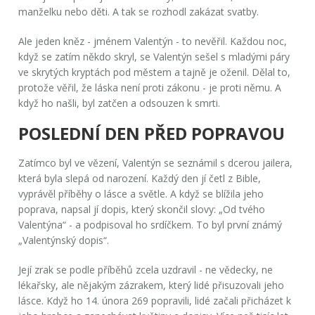
manželku nebo děti. A tak se rozhodl zakázat svatby.
Ale jeden kněz - jménem Valentýn - to nevěřil. Každou noc,
když se zatím někdo skryl, se Valentýn sešel s mladými páry
ve skrytých kryptách pod městem a tajně je oženil. Dělal to,
protože věřil, že láska není proti zákonu - je proti němu. A
když ho našli, byl zatčen a odsouzen k smrti.
POSLEDNÍ DEN PŘED POPRAVOU
Zatímco byl ve vězení, Valentýn se seznámil s dcerou jailera,
která byla slepá od narození. Každý den jí četl z Bible,
vyprávěl příběhy o lásce a světle. A když se blížila jeho
poprava, napsal jí dopis, který skončil slovy: „Od tvého
Valentýna“ - a podpisoval ho srdíčkem. To byl první známý
„Valentýnský dopis“.
Její zrak se podle příběhů zcela uzdravil - ne vědecky, ne
lékařsky, ale nějakým zázrakem, který lidé přisuzovali jeho
lásce. Když ho 14. února 269 popravili, lidé začali přicházet k