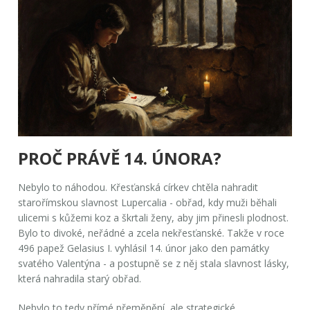
PROČ PRÁVĚ 14. ÚNORA?
Nebylo to náhodou. Křesťanská církev chtěla nahradit
starořímskou slavnost Lupercalia - obřad, kdy muži běhali
ulicemi s kůžemi koz a škrtali ženy, aby jim přinesli plodnost.
Bylo to divoké, neřádné a zcela nekřesťanské. Takže v roce
496 papež Gelasius I. vyhlásil 14. únor jako den památky
svatého Valentýna - a postupně se z něj stala slavnost lásky,
která nahradila starý obřad.
Nebylo to tedy přímé přeměnění, ale strategické