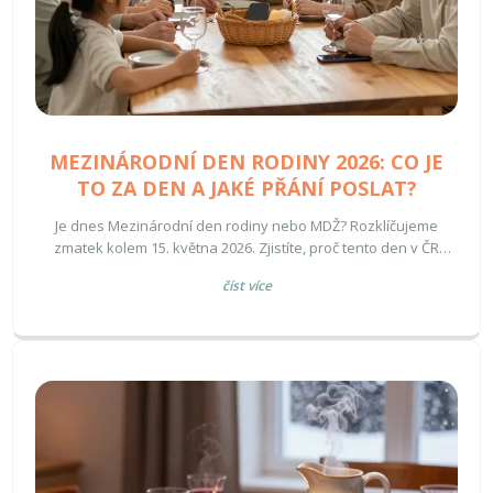
MEZINÁRODNÍ DEN RODINY 2026: CO JE
TO ZA DEN A JAKÉ PŘÁNÍ POSLAT?
Je dnes Mezinárodní den rodiny nebo MDŽ? Rozklíčujeme
zmatek kolem 15. května 2026. Zjistíte, proč tento den v ČR
neslavíme, jaké je téma roku a najdete inspiraci na upřímná
číst více
přání pro svou rodinu.