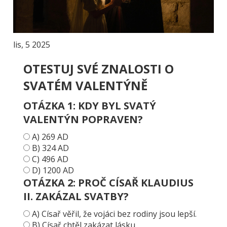
lis, 5 2025
OTESTUJ SVÉ ZNALOSTI O
SVATÉM VALENTÝNĚ
OTÁZKA 1: KDY BYL SVATÝ
VALENTÝN POPRAVEN?
A) 269 AD
B) 324 AD
C) 496 AD
D) 1200 AD
OTÁZKA 2: PROČ CÍSAŘ KLAUDIUS
II. ZAKÁZAL SVATBY?
A) Císař věřil, že vojáci bez rodiny jsou lepší.
B) Císař chtěl zakázat lásku.