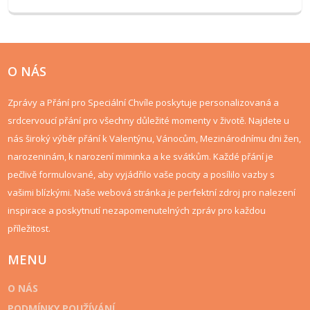
osobitý charakter, který dokonale vystihuje vztah mezi vámi a
oslavencem.
O NÁS
Zprávy a Přání pro Speciální Chvíle poskytuje personalizovaná a
srdcervoucí přání pro všechny důležité momenty v životě. Najdete u
nás široký výběr přání k Valentýnu, Vánocům, Mezinárodnímu dni žen,
narozeninám, k narození miminka a ke svátkům. Každé přání je
pečlivě formulované, aby vyjádřilo vaše pocity a posílilo vazby s
vašimi blízkými. Naše webová stránka je perfektní zdroj pro nalezení
inspirace a poskytnutí nezapomenutelných zpráv pro každou
příležitost.
MENU
O NÁS
PODMÍNKY POUŽÍVÁNÍ