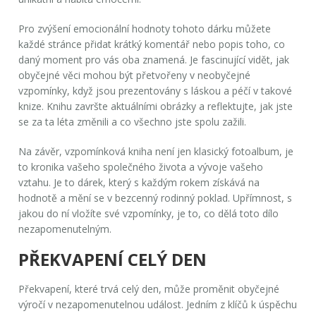
Pro zvýšení
emocionální hodnoty
tohoto dárku můžete
každé stránce přidat krátký komentář nebo popis toho, co
daný moment pro vás oba znamená. Je fascinující vidět, jak
obyčejné věci mohou být přetvořeny v neobyčejné
vzpomínky, když jsou prezentovány s láskou a péčí v takové
knize. Knihu završte aktuálními obrázky a reflektujte, jak jste
se za ta léta změnili a co všechno jste spolu zažili.
Na závěr, vzpomínková kniha není jen klasický fotoalbum, je
to kronika vašeho společného života a vývoje vašeho
vztahu. Je to dárek, který s každým rokem získává na
hodnotě a mění se v bezcenný rodinný poklad. Upřímnost, s
jakou do ní vložíte své vzpomínky, je to, co dělá toto dílo
nezapomenutelným.
PŘEKVAPENÍ CELÝ DEN
Překvapení, které trvá celý den, může proměnit obyčejné
výročí v nezapomenutelnou událost. Jedním z klíčů k úspěchu