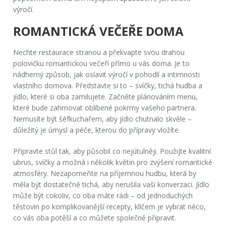
výročí.
ROMANTICKÁ VEČEŘE DOMA
Nechte restaurace stranou a překvapte svou drahou
polovičku romantickou večeří přímo u vás doma. Je to
nádherný způsob, jak oslavit výročí v pohodlí a intimnosti
vlastního domova. Představte si to – svíčky, tichá hudba a
jídlo, které si oba zamilujete. Začněte plánováním menu,
které bude zahrnovat oblíbené pokrmy vašeho partnera.
Nemusíte být šéfkuchařem, aby jídlo chutnalo skvěle –
důležitý je úmysl a péče, kterou do přípravy vložíte.
Připravte stůl tak, aby působil co nejútulněji. Použijte kvalitní
ubrus, svíčky a možná i několik květin pro zvýšení romantické
atmosféry. Nezapomeňte na příjemnou hudbu, která by
měla být dostatečně tichá, aby nerušila vaši konverzaci. Jídlo
může být cokoliv, co oba máte rádi – od jednoduchých
těstovin po komplikovanější recepty, klíčem je vybrat něco,
co vás oba potěší a co můžete společně připravit.