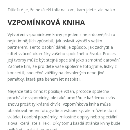
Důležité je, že nezáleží tolik na tom, kam jdete,
ale na ko...
VZPOMÍNKOVÁ KNIHA
Vytvoření vzpomínkové knihy je jeden z nejsrdcovějších a
nejintimnějších způsobů, jak oslavit výročí s vaším
partnerem. Tento osobní dárek je způsob, jak zachytit a
sdílet vzácné okamžiky vašeho společného života.
Proces
její tvorby
může být stejně speciální jako samotné darování.
Začnete tím, že projdete vaše společné fotografie, lístky z
koncertů, společné zážitky na dovolených nebo jiné
památky, které jste během let nasbírali.
Nejenže tato činnost posiluje vztah, protože společně
procházíte vzpomínky, ale také umožňuje každému z vás
znovu prožít ty krásné chvíle. Vzpomínková kniha může
obsahovat nejen fotografie a vstupenky, ale můžete do ní
vkládat i osobní poznámky, milostné dopisy nebo speciální
slova, která jste si řekli. Díky tomu každá stránka knihy bude
unikátní a nabitá emocemi.