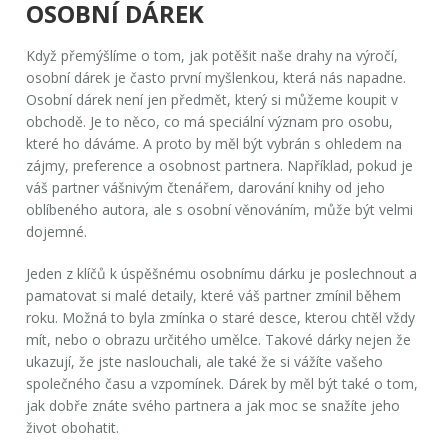
OSOBNÍ DÁREK
Když přemýšlíme o tom, jak potěšit naše drahy na výročí,
osobní dárek je často první myšlenkou, která nás napadne.
Osobní dárek není jen předmět, který si můžeme koupit v
obchodě. Je to něco, co má speciální význam pro osobu,
které ho dáváme. A proto by měl být vybrán s ohledem na
zájmy, preference a osobnost partnera. Například, pokud je
váš partner vášnivým čtenářem, darování knihy od jeho
oblíbeného autora, ale s osobní věnováním, může být velmi
dojemné.
Jeden z klíčů k úspěšnému osobnímu dárku je poslechnout a
pamatovat si malé detaily, které váš partner zmínil během
roku. Možná to byla zmínka o staré desce, kterou chtěl vždy
mít, nebo o obrazu určitého umělce. Takové dárky nejen že
ukazují, že jste naslouchali, ale také že si vážíte vašeho
společného času a vzpomínek.
Dárek
by měl být také o tom,
jak dobře znáte svého partnera a jak moc se snažíte jeho
život obohatit.