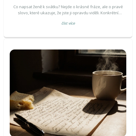
Co napsat ženě k svátku? Nejde o krásné fráze, ale o pravé
slovo, které ukazuje, že jste ji opravdu viděli. Konkrétní
příklady, které zazní, a co se vyhnout.
číst více