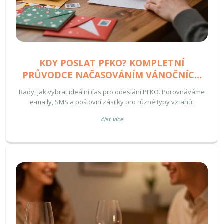
KDY POSLAT PFKO? KOMPLETNÍ
PRŮVODCE NAČASOVÁNÍM VÁNOČNÍCH
PŘÁNÍ
Rady, jak vybrat ideální čas pro odeslání PFKO. Porovnáváme
e-maily, SMS a poštovní zásilky pro různé typy vztahů.
číst více