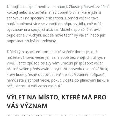
Nebojte se experimentovat s nápoji. Zkuste připravit zvláštní
koktejl nebo si otevřete láhev dobrého vína, které jste si
schovávali na speciální příležitosti. Domácí večeře také
nabízí možnost více se zapojit do přípravy jídla, což může
být zábavná a spojující aktivita. Můžete společně strávit
odpoledne v kuchyni, učit se nové techniky vaření nebo jen
popovídat při krájení zeleniny.
Důležitým aspektem romantické večeře doma je to, že
můžete věnovat večer jen sami sobě bez vnějších rušivých
vlivů. Tento způsob oslavy vám umožní přizpůsobit večer
přesně vašim představám a vytvořit opravdu osobní zážitek,
který bude přesně odpovídat vaší relaci. V žádném případě
nemůžete šlápnout vedle, pokud vložíte do plánování lásku a
péči, kterou si váš vztah zaslouží.
VÝLET NA MÍSTO, KTERÉ MÁ PRO
VÁS VÝZNAM