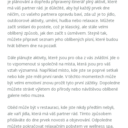
je plánování a dopředu připravený itinerář plný aktivit, které
má váš partner rád. Je důležité, aby byl každý prvek dne
něčím, co vašeho partnera opravdu baví, zda už je to jídlo,
outdoorové aktivity, umění, hudba nebo relaxace. Můžete
začít snídaní do postele, což je klasický, ale stále velmi
oblíbený způsob, jak den začít s úsměvem. Stejně tak,
můžete připravit seznam jeho oblíbených písní, které budou
hrát během dne na pozadí.
Dále plánujte aktivity, které jsou pro oba z vás zvláštní. Jde o
to vzpomenout si společně na místa, která jsou pro váš
vztah významná. Například místo, kde jste se poprvé setkali
nebo kde jste měli první rande. V těchto momentech může
být velmi emotivní znovu prožít tyto první zážitky. Dopoledne
můžete strávit výletem do přírody nebo návštěvou oblíbené
galerie nebo muzea.
Oběd může být v restauraci, kde jste nikdy předtím nebyli,
ale vaří jídla, která má váš partner rád. Tímto způsobem
přidáváte do dne prvek novosti a objevování. Odpoledne
můžete pokračovat relaxačním pobytem ve wellness spa,