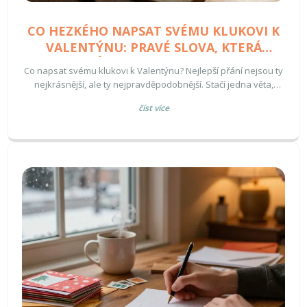
CO HEZKÉHO NAPSAT SVÉMU KLUKOVI K
VALENTÝNU: PRAVÉ SLOVA, KTERÁ
ZŮSTANOU V PAMĚTI
Co napsat svému klukovi k Valentýnu? Nejlepší přání nejsou ty
nejkrásnější, ale ty nejpravděpodobnější. Stačí jedna věta,
která zní jako vy.
číst více