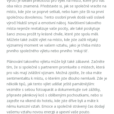
Výročí je ideální příležitostí pro výlet na místo, které pro vás
oba něco znamená. Představte si, jak se společně vracíte na
místo, kde jste se poprvé setkali, nebo kam jste šli na první
společnou dovolenou. Tento osobní prvek dodá vaší oslavě
výročí hlubší smysl a emotivní náboj. Navštívení takového
místa nejenže revitalizuje vaše pocity, ale také poskytuje
šanci znovu prožít ty krásné chvíle, které jste spolu měli.
Můžete také zvážit výlet na místo, kde jste zažili nějaký
významný moment ve vašem vztahu, jako je třeba místo
prvního společného výletu nebo prvního 'miluji tě'.
Plánování takového výletu může být také zábavné. Začněte
tím, že si společně s partnerem promluvíte o místech, která
pro vás mají zvláštní význam. Možná zjistíte, že oba máte
sentimentalitu k místu, o kterém jste dlouho nemluvili. Zde je
několik tipů, jak tento výlet udělat ještě památnějším:
vezměte s sebou fotoaparát a dokumentujte své zážitky,
připravte piknikový koš s oblíbenými pochoutkami, nebo si
zajeďte na víkend do hotelu, kde jste dříve byli a máte k
němu kuriozní vztah. Emoce a společně strávený čas dodají
vašemu vztahu novou energii a upevní vaše pouto.