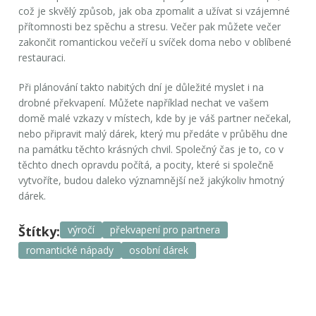
což je skvělý způsob, jak oba zpomalit a užívat si vzájemné
přítomnosti bez spěchu a stresu. Večer pak můžete večer
zakončit romantickou večeří u svíček doma nebo v oblíbené
restauraci.
Při plánování takto nabitých dní je důležité myslet i na
drobné překvapení. Můžete například nechat ve vašem
domě malé vzkazy v místech, kde by je váš partner nečekal,
nebo připravit malý dárek, který mu předáte v průběhu dne
na památku těchto krásných chvil.
Společný čas
je to, co v
těchto dnech opravdu počítá, a pocity, které si společně
vytvoříte, budou daleko významnější než jakýkoliv hmotný
dárek.
Štítky:
výročí
překvapení pro partnera
romantické nápady
osobní dárek