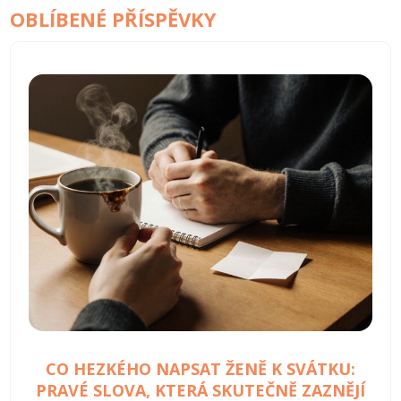
OBLÍBENÉ PŘÍSPĚVKY
CO HEZKÉHO NAPSAT ŽENĚ K SVÁTKU:
PRAVÉ SLOVA, KTERÁ SKUTEČNĚ ZAZNĚJÍ