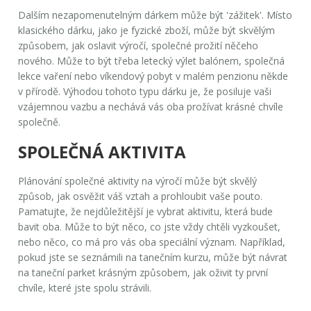
Dalším nezapomenutelným dárkem může být 'zážitek'. Místo
klasického dárku, jako je fyzické zboží, může být skvělým
způsobem, jak oslavit výročí, společné prožití něčeho
nového. Může to být třeba letecký výlet balónem, společná
lekce vaření nebo víkendový pobyt v malém penzionu někde
v přírodě. Výhodou tohoto typu dárku je, že posiluje vaši
vzájemnou vazbu a nechává vás oba prožívat krásné chvíle
společně.
SPOLEČNÁ AKTIVITA
Plánování společné aktivity na výročí může být skvělý
způsob, jak osvěžit váš vztah a prohloubit vaše pouto.
Pamatujte, že nejdůležitější je vybrat aktivitu, která bude
bavit oba. Může to být něco, co jste vždy chtěli vyzkoušet,
nebo něco, co má pro vás oba speciální význam. Například,
pokud jste se seznámili na tanečním kurzu, může být návrat
na taneční parket krásným způsobem, jak oživit ty první
chvíle, které jste spolu strávili.