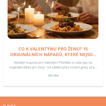
CO K VALENTÝNU PRO ŽENU? 15
ORIGINÁLNÍCH NÁPADŮ, KTERÉ NEJSOU
JEN KVĚTINY
Hledáte inspiraci pro Valentýn? Přečtěte si naše tipy na
originální dárky pro ženy - od zážitků přes osobní gesty až po
knihy. Poradíme, jak vyhnout se klišé a udělat skutečně dobrý
číst více
dojem.