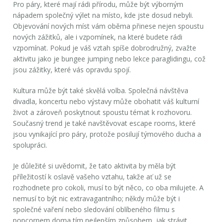
Pro páry, které mají rádi přírodu, může být výborným
nápadem společný výlet na místo, kde jste dosud nebyli.
Objevování nových míst vám oběma přinese nejen spoustu
nových zážitků, ale i vzpomínek, na které budete rádi
vzpomínat. Pokud je váš vztah spíše dobrodružný, zvažte
aktivitu jako je bungee jumping nebo lekce paraglidingu, což
jsou zážitky, které vás opravdu spojí.
Kultura může být také skvělá volba. Společná návštěva
divadla, koncertu nebo výstavy může obohatit váš kulturní
život a zároveň poskytnout spoustu témat k rozhovoru.
Současný trend je také navštěvovat escape rooms, které
jsou vynikající pro páry, protože posilují týmového ducha a
spolupráci.
Je důležité si uvědomit, že tato aktivita by měla být
příležitostí k oslavě vašeho vztahu, takže ať už se
rozhodnete pro cokoli, musí to být něco, co oba milujete. A
nemusí to být nic extravagantního; někdy může být i
společné vaření nebo sledování oblíbeného filmu s
popcornem doma tím nejlepším způsobem, jak strávit