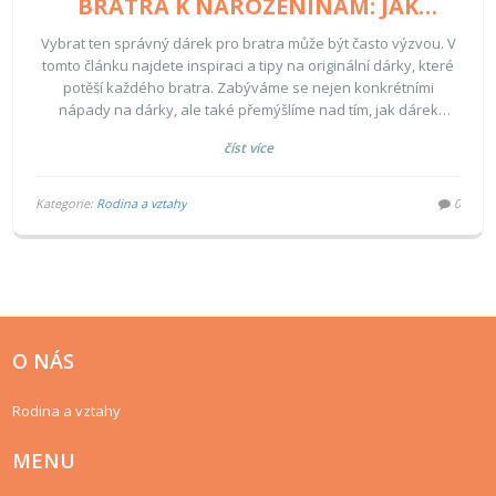
BRATRA K NAROZENINÁM: JAK
VYBRAT TEN PRAVÝ?
Vybrat ten správný dárek pro bratra může být často výzvou. V
tomto článku najdete inspiraci a tipy na originální dárky, které
potěší každého bratra. Zabýváme se nejen konkrétními
nápady na dárky, ale také přemýšlíme nad tím, jak dárek
vybrat s ohledem na zájmy a osobnost vašeho bratra.
číst více
Přinášíme vám rady, jak vybrat dárek, na který bude vaše
rodinné pouto hrdé.
Kategorie:
Rodina a vztahy
0
O NÁS
Rodina a vztahy
MENU