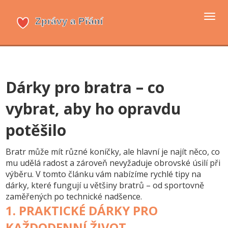
Přep
navi
Dárky pro bratra – co
vybrat, aby ho opravdu
potěšilo
Bratr může mít různé koníčky, ale hlavní je najít něco, co
mu udělá radost a zároveň nevyžaduje obrovské úsilí při
výběru. V tomto článku vám nabízíme rychlé tipy na
dárky, které fungují u většiny bratrů – od sportovně
zaměřených po technické nadšence.
1. PRAKTICKÉ DÁRKY PRO
KAŽDODENNÍ ŽIVOT