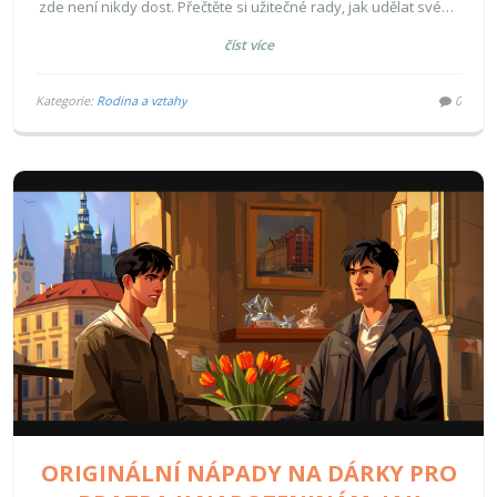
zde není nikdy dost. Přečtěte si užitečné rady, jak udělat svého
bratra šťastným.
číst více
Kategorie:
Rodina a vztahy
0
ORIGINÁLNÍ NÁPADY NA DÁRKY PRO