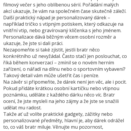
filmový večer s jeho oblíbenou sérií. Pořádání malých
akcí ukazuje, že vám na společném čase skutečně záleží.
Další praktický nápad je personalizovaný dárek –
například tričko s vtipným potiskem, který odkazuje na
vnitřní vtip, nebo gravírovaný klíčenka s jeho jménem.
Personalizace dává běžným věcem osobní rozměr a
ukazuje, že jste si dali práci.
Nezapomeňte si také zjistit, jestli bratr něco
konkrétního už nevyžádal. Často stačí jen poslouchat, co
říká během konverzací – zmínil se o novém herním
zařízení, o nářadí na dílnu nebo o sportovním vybavení?
Takový detail vám může ušetřit čas i peníze.
Na závěr si připomeňte, že dárek není jen věc, ale i pocit.
Pokud přidáte krátkou osobní kartičku nebo vtipnou
poznámku, uděláte z každého dárku něco víc. Bratr
ocení, že jste mysleli na jeho zájmy a že jste se snažili
udělat mu radost.
Takže ať už volíte praktické gadgety, zážitky nebo
personalizované předměty, hlavní je, aby dárek odrážel
to, co váš bratr miluje. Věnujte mu pozornost,