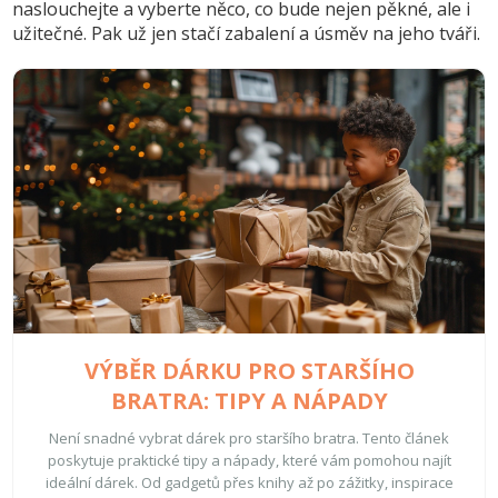
naslouchejte a vyberte něco, co bude nejen pěkné, ale i
užitečné. Pak už jen stačí zabalení a úsměv na jeho tváři.
VÝBĚR DÁRKU PRO STARŠÍHO
BRATRA: TIPY A NÁPADY
Není snadné vybrat dárek pro staršího bratra. Tento článek
poskytuje praktické tipy a nápady, které vám pomohou najít
ideální dárek. Od gadgetů přes knihy až po zážitky, inspirace