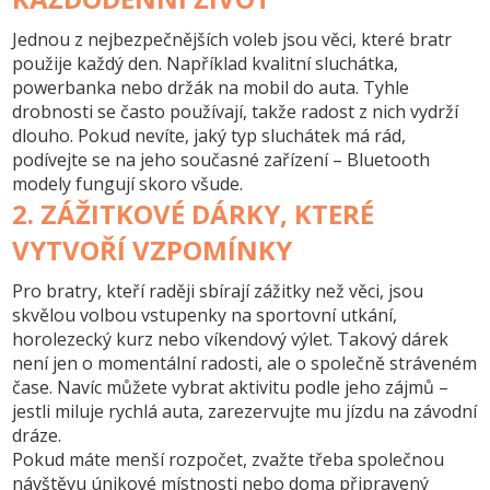
Jednou z nejbezpečnějších voleb jsou věci, které bratr
použije každý den. Například kvalitní sluchátka,
powerbanka nebo držák na mobil do auta. Tyhle
drobnosti se často používají, takže radost z nich vydrží
dlouho. Pokud nevíte, jaký typ sluchátek má rád,
podívejte se na jeho současné zařízení – Bluetooth
modely fungují skoro všude.
2. ZÁŽITKOVÉ DÁRKY, KTERÉ
VYTVOŘÍ VZPOMÍNKY
Pro bratry, kteří raději sbírají zážitky než věci, jsou
skvělou volbou vstupenky na sportovní utkání,
horolezecký kurz nebo víkendový výlet. Takový dárek
není jen o momentální radosti, ale o společně stráveném
čase. Navíc můžete vybrat aktivitu podle jeho zájmů –
jestli miluje rychlá auta, zarezervujte mu jízdu na závodní
dráze.
Pokud máte menší rozpočet, zvažte třeba společnou
návštěvu únikové místnosti nebo doma připravený