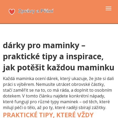
Přep
navi
dárky pro maminky –
praktické tipy a inspirace,
jak potěšit každou maminku
Každá maminka ocení dárek, který ukazuje, že jste si dali
práci s výběrem. Nemusíte utrácet obrovské částky,
stačí zaměřit se na to, co má ráda, a doplnit to osobním
dotekem. V tomto článku najdete konkrétní nápady,
které fungují pro různé typy maminek – od těch, které
milují péči o tělo, až po ty, které raději sbírají zážitky.
PRAKTICKÉ TIPY, KTERÉ VŽDY