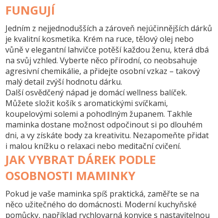
FUNGUJÍ
Jedním z nejjednodušších a zároveň nejúčinnějších dárků
je kvalitní kosmetika. Krém na ruce, tělový olej nebo
vůně v elegantní lahvičce potěší každou ženu, která dbá
na svůj vzhled. Vyberte něco přírodní, co neobsahuje
agresivní chemikálie, a přidejte osobní vzkaz – takový
malý detail zvýší hodnotu dárku.
Další osvědčený nápad je domácí wellness balíček.
Můžete složit košík s aromatickými svíčkami,
koupelovými solemi a pohodlným županem. Takhle
maminka dostane možnost odpočinout si po dlouhém
dni, a vy získáte body za kreativitu. Nezapomeňte přidat
i malou knížku o relaxaci nebo meditační cvičení.
JAK VYBRAT DÁREK PODLE
OSOBNOSTI MAMINKY
Pokud je vaše maminka spíš praktická, zaměřte se na
něco užitečného do domácnosti. Moderní kuchyňské
pomůcky, například rychlovarná konvice s nastavitelnou