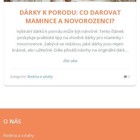
DÁRKY K PORODU: CO DAROVAT
MAMINCE A NOVOROZENCI?
Vybírání dárků k porodu může být náročné. Tento článek
poskytuje praktické tipy na vhodné dárky pro maminky i
novorozence. Zabývá se otázkou, jaké dárky jsou nejen
krásné, ale i užitečné. Dále přináší návrhy na originální dárky,
které potěší a zároveň zůstanou praktickými. V neposlední
číst více
řadě představuje možnosti, které podpoří jak fyzickou tak
emocionální pohodu novopečené maminky.
Kategorie:
Rodina a vztahy
0
O NÁS
Rodina a vztahy