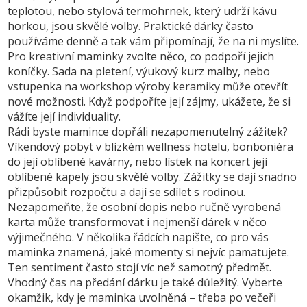
teplotou, nebo stylová termohrnek, který udrží kávu
horkou, jsou skvělé volby. Praktické dárky často
používáme denně a tak vám připomínají, že na ni myslíte.
Pro kreativní maminky zvolte něco, co podpoří jejich
koníčky. Sada na pletení, výukový kurz malby, nebo
vstupenka na workshop výroby keramiky může otevřít
nové možnosti. Když podpoříte její zájmy, ukážete, že si
vážíte její individuality.
Rádi byste mamince dopřáli nezapomenutelný zážitek?
Víkendový pobyt v blízkém wellness hotelu, bonboniéra
do její oblíbené kavárny, nebo lístek na koncert její
oblíbené kapely jsou skvělé volby. Zážitky se dají snadno
přizpůsobit rozpočtu a dají se sdílet s rodinou.
Nezapomeňte, že osobní dopis nebo ručně vyrobená
karta může transformovat i nejmenší dárek v něco
výjimečného. V několika řádcích napište, co pro vás
maminka znamená, jaké momenty si nejvíc pamatujete.
Ten sentiment často stojí víc než samotný předmět.
Vhodný čas na předání dárku je také důležitý. Vyberte
okamžik, kdy je maminka uvolněná – třeba po večeři