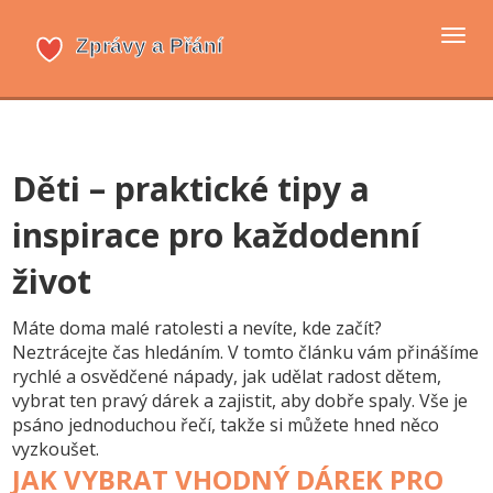
Přep
navi
Děti – praktické tipy a
inspirace pro každodenní
život
Máte doma malé ratolesti a nevíte, kde začít?
Neztrácejte čas hledáním. V tomto článku vám přinášíme
rychlé a osvědčené nápady, jak udělat radost dětem,
vybrat ten pravý dárek a zajistit, aby dobře spaly. Vše je
psáno jednoduchou řečí, takže si můžete hned něco
vyzkoušet.
JAK VYBRAT VHODNÝ DÁREK PRO