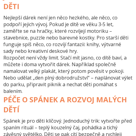
DĚTI
Nejlepší dárek není jen něco hezkého, ale něco, co
podpoří jejich vývoj. Pokud je dítě ve věku 3‑5 let,
zaměřte se na hračky, které rozvíjejí motoriku –
stavebnice, puzzle nebo barevné kostky. Pro starší děti
funguje spíš něco, co rozvíjí fantazii: knihy, výtvarné
sady nebo kreativní deskové hry.
Rozpočet není vždy limit. Stačí mít jasno, co dítě baví, a
můžete i doma vytvořit dárek. Například společně
namalovat velký plakát, který potom pověsit v pokoji.
Nebo udělat „den plný dobrodružství“ – naplánovat výlet
do parku, připravit piknik a nechat děti pomáhat s
balením.
PÉČE O SPÁNEK A ROZVOJ MALÝCH
DĚTÍ
Spánek je pro děti klíčový. Jednoduchý trik: vytvořte před
spaním rituál – teplý kouzelný čaj, pohádka a tichý
závěsný světélko. Děti se pak cítí bezpečně a rychleji