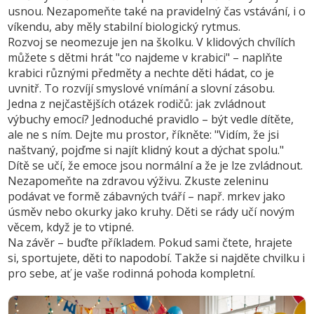
usnou. Nezapomeňte také na pravidelný čas vstávání, i o
víkendu, aby měly stabilní biologický rytmus.
Rozvoj se neomezuje jen na školku. V klidových chvílích
můžete s dětmi hrát "co najdeme v krabici" – naplňte
krabici různými předměty a nechte děti hádat, co je
uvnitř. To rozvíjí smyslové vnímání a slovní zásobu.
Jedna z nejčastějších otázek rodičů: jak zvládnout
výbuchy emocí? Jednoduché pravidlo – být vedle dítěte,
ale ne s ním. Dejte mu prostor, říkněte: "Vidím, že jsi
naštvaný, pojďme si najít klidný kout a dýchat spolu."
Dítě se učí, že emoce jsou normální a že je lze zvládnout.
Nezapomeňte na zdravou výživu. Zkuste zeleninu
podávat ve formě zábavných tváří – např. mrkev jako
úsměv nebo okurky jako kruhy. Děti se rády učí novým
věcem, když je to vtipné.
Na závěr – buďte příkladem. Pokud sami čtete, hrajete
si, sportujete, děti to napodobí. Takže si najděte chvilku i
pro sebe, ať je vaše rodinná pohoda kompletní.