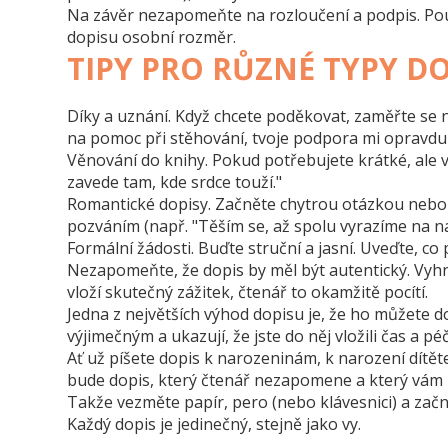
Na závěr nezapomeňte na rozloučení a podpis. Použi
dopisu osobní rozměr.
TIPY PRO RŮZNÉ TYPY D
Díky a uznání.
Když chcete poděkovat, zaměřte se na
na pomoc při stěhování, tvoje podpora mi opravdu
Věnování do knihy.
Pokud potřebujete krátké, ale vý
zavede tam, kde srdce touží."
Romantické dopisy.
Začněte chytrou otázkou nebo c
pozváním (např. "Těším se, až spolu vyrazíme na na
Formální žádosti.
Buďte struční a jasní. Uveďte, co
Nezapomeňte, že dopis by měl být autentický. Vyhně
vloží skutečný zážitek, čtenář to okamžitě pocítí.
Jedna z největších výhod dopisu je, že ho můžete 
výjimečným a ukazují, že jste do něj vložili čas a péč
Ať už píšete dopis k narozeninám, k narození dítě
bude dopis, který čtenář nezapomene a který vám 
Takže vezměte papír, pero (nebo klávesnici) a zač
Každý dopis je jedinečný, stejně jako vy.