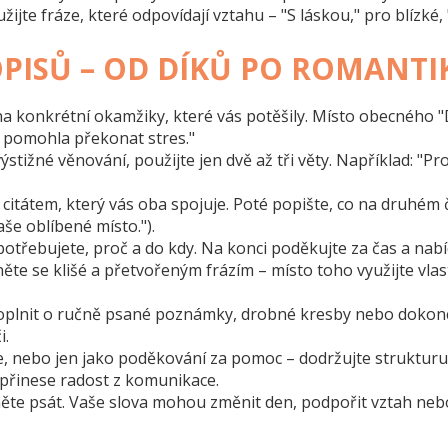
jte fráze, které odpovídají vztahu – "S láskou," pro blízké,
OPISŮ – OD DÍKŮ PO ROMANTI
 konkrétní okamžiky, které vás potěšily. Místo obecného "Děk
 pomohla překonat stres."
stižné věnování, použijte jen dvě až tři věty. Například: "Pro
itátem, který vás oba spojuje. Poté popište, co na druhém 
še oblíbené místo.").
 potřebujete, proč a do kdy. Na konci poděkujte za čas a na
te se klišé a přetvořeným frázím – místo toho využijte vlast
doplnit o ručně psané poznámky, drobné kresby nebo dokonce 
i.
te, nebo jen jako poděkování za pomoc – dodržujte strukturu
přinese radost z komunikace.
něte psát. Vaše slova mohou změnit den, podpořit vztah nebo