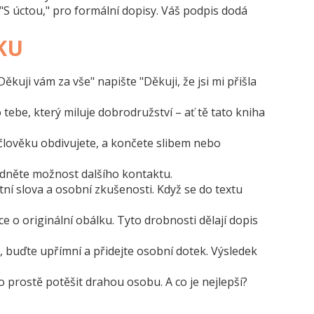
 "S úctou," pro formální dopisy. Váš podpis dodá
KU
uji vám za vše" napište "Děkuji, že jsi mi přišla
 tebe, který miluje dobrodružství – ať tě tato kniha
člověku obdivujete, a končete slibem nebo
bídněte možnost dalšího kontaktu.
ní slova a osobní zkušenosti. Když se do textu
o originální obálku. Tyto drobnosti dělají dopis
, buďte upřímní a přidejte osobní dotek. Výsledek
 prostě potěšit drahou osobu. A co je nejlepší?