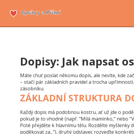
Dopisy: Jak napsat o
Máte chuť poslat někomu dopis, ale nevíte, kde začí
– stačí pár základních pravidel a trocha upřímnosti
zásobníku.
ZÁKLADNÍ STRUKTURA DO
Každý dopis má podobnou kostru, ať už jde o poděk
pokud je to vhodné (např. "Milá maminko," nebo "V
Poté přejděte k hlavnímu tělu. Rozdělte myšlenky do
poděkovat za..."), druhý odstavec rozveďte konkrét