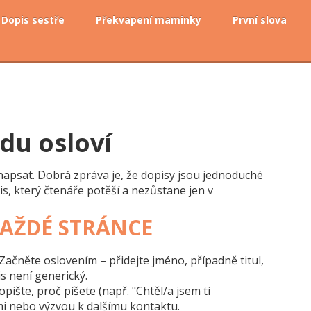
Dopis sestře
Překvapení maminky
První slova
du osloví
 napsat. Dobrá zpráva je, že dopisy jsou jednoduché
is, který čtenáře potěší a nezůstane jen v
KAŽDÉ STRÁNCE
ačněte oslovením – přidejte jméno, případně titul,
s není generický.
ište, proč píšete (např. "Chtěl/a jsem ti
ami nebo výzvou k dalšímu kontaktu.