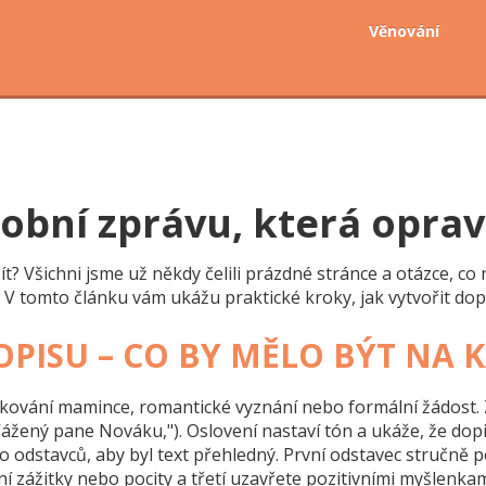
Věnování
sobní zprávu, která oprav
t? Všichni jsme už někdy čelili prázdné stránce a otázce, co
. V tomto článku vám ukážu praktické kroky, jak vytvořit dop
PISU – CO BY MĚLO BÝT NA 
ování mamince, romantické vyznání nebo formální žádost. Z
ážený pane Nováku,"). Oslovení nastaví tón a ukáže, že dopi
 odstavců, aby byl text přehledný. První odstavec stručně pop
ní zážitky nebo pocity a třetí uzavřete pozitivními myšlenk