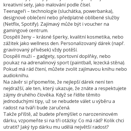
kreativní sety, jako malování podle čísel.
Teenageři
– technologie (sluchátka, powerbanka),
designové oblečení nebo předplatné oblíbené služby
(Netflix, Spotify). Zajímavý může být i voucher na
gamingové centrum.
Dospělí ženy
– krásné šperky, kvalitní kosmetika, nebo
zážitek jako wellness den. Personalizovaný dárek (např.
gravírovaný přívěsek) vždy potěší.
Dospělí muži
– gadgety, sportovní doplňky, nebo
poukaz na adrenalinový sport (paintball, lezecká stěna).
Pokud má rád čtení, můžete zvolit zajímavou knihu nebo
audioknihu.
Na závěr si připomeňte, že nejlepší dárek není ten
nejdražší, ale ten, který ukazuje, že znáte a respektujete
zájmy druhého člověka. Když se řídíte těmito
jednoduchými tipy, už se nebudete válet u výběru a
radost na tváři bude zaručená.
Takže příště, až budete přemýšlet o narozeninovém
dárku, vzpomeňte si na tři otázky: Co má rád? Kolik chci
utratit? Jaký typ dárku mu udělá největší radost?