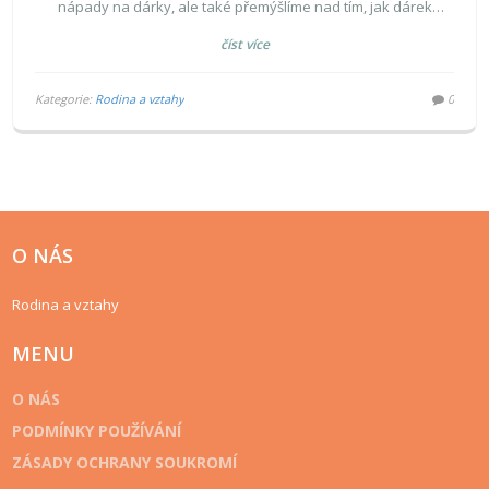
nápady na dárky, ale také přemýšlíme nad tím, jak dárek
vybrat s ohledem na zájmy a osobnost vašeho bratra.
číst více
Přinášíme vám rady, jak vybrat dárek, na který bude vaše
rodinné pouto hrdé.
Kategorie:
Rodina a vztahy
0
O NÁS
Rodina a vztahy
MENU
O NÁS
PODMÍNKY POUŽÍVÁNÍ
ZÁSADY OCHRANY SOUKROMÍ