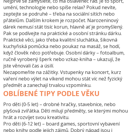
Nejprve se zamyslete, co má oslavenec rád. Je to sport,
umění, technologie nebo spíše relax? Pokud nevíte,
zeptejte se podruhé – třeba na sociální sítích nebo
přátelům. Dalším krokem je rozpočet. Narozeninový
dárek nemusí stát tisíc korun, hlavně ať je promyšlený.
Pak se podívejte na praktické a osobní stránku dárku.
Praktické věci, jako třeba kvalitní sluchátka, šikovná
kuchyňská pomůcka nebo poukaz na masáž, se hodí,
když člověk něco potřebuje. Osobní dárky – fotoalbum,
ručně vyrobený šperk nebo vzkaz‑kniha – ukazují, že
jste věnovali čas a úsilí.
Nezapomeňte na zážitky. Vstupenky na koncert, kurz
vaření nebo výlet na víkend mohou stát víc než fyzický
předmět a zanechají trvalou vzpomínku.
OBLÍBENÉ TIPY PODLE VĚKU
Pro děti (0‑5 let)
– drobné hračky, stavebnice, nebo
plyšová zvířátka. Děti milují předměty, se kterými mohou
hrát a rozvíjet svou kreativitu.
Pro děti (6‑12 let)
– board games, sportovní vybavení
nebo knihy podle jejich zájmů. Dobrý nápad jsou i