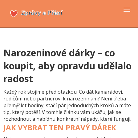
Přep
navi
Narozeninové dárky – co
koupit, aby opravdu udělalo
radost
Každý rok stojíme před otázkou: Co dát kamarádovi,
rodičům nebo partnerovi k narozeninám? Není třeba
přemýšlet hodiny, stačí pár jednoduchých kroků a máte
tip, který potěší. V tomhle článku vám ukážu, jak se
rozhodnout a nabídnu konkrétní nápady, které fungují.
JAK VYBRAT TEN PRAVÝ DÁREK