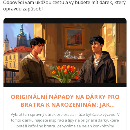
Odpovědi vám ukážou cestu a vy budete mít dárek, který
opravdu zapůsobí.
ORIGINÁLNÍ NÁPADY NA DÁRKY PRO
BRATRA K NAROZENINÁM: JAK
VYBRAT TEN PRAVÝ?
Vybrat ten správný dárek pro bratra může být často výzvou. V
tomto článku najdete inspiraci a tipy na originální dárky, které
potěší každého bratra. Zabýváme se nejen konkrétními