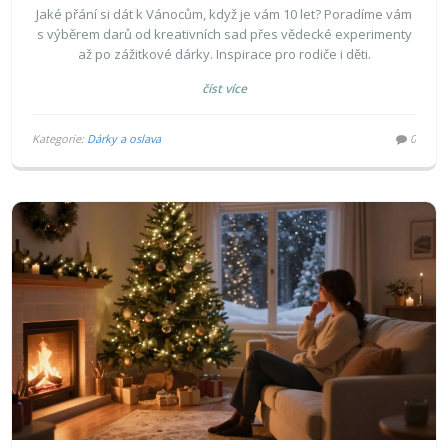
RODIČE
Jaké přání si dát k Vánocům, když je vám 10 let? Poradíme vám
s výběrem darů od kreativních sad přes vědecké experimenty
až po zážitkové dárky. Inspirace pro rodiče i děti.
číst více
Kategorie:
Dárky a oslava
0