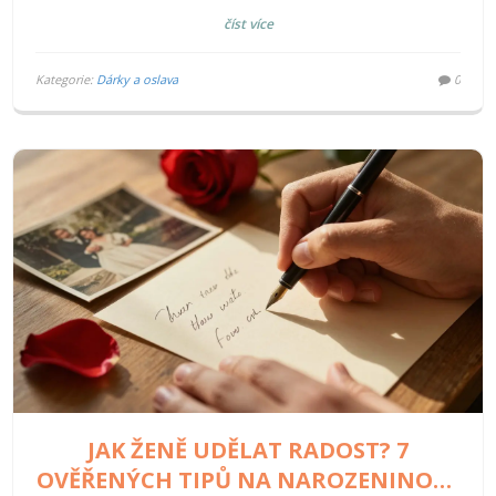
číst více
Kategorie:
Dárky a oslava
0
JAK ŽENĚ UDĚLAT RADOST? 7
OVĚŘENÝCH TIPŮ NA NAROZENINOVÉ