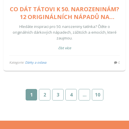
CO DÁT TÁTOVI K 50. NAROZENINÁM?
12 ORIGINÁLNÍCH NÁPADŮ NA
DÁRKY A ZÁŽITKY
Hledáte inspiraci pro 50. narozeniny tatínka? Čtěte o
originálních dárkových nápadech, zážitcích a emocích, které
zaujmou.
číst více
Kategorie:
Dárky a oslava
0
1
2
3
4
…
10