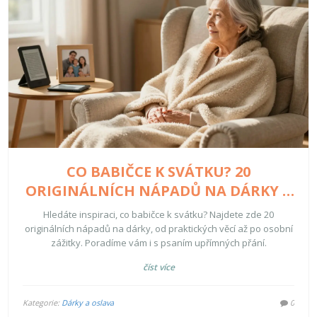
CO BABIČCE K SVÁTKU? 20
ORIGINÁLNÍCH NÁPADŮ NA DÁRKY A
PŘÁNÍ, KTERÁ POTĚŠÍ
Hledáte inspiraci, co babičce k svátku? Najdete zde 20
originálních nápadů na dárky, od praktických věcí až po osobní
zážitky. Poradíme vám i s psaním upřímných přání.
číst více
Kategorie:
Dárky a oslava
0