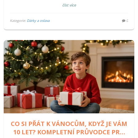
číst více
Kategorie:
Dárky a oslava
0
CO SI PŘÁT K VÁNOCŮM, KDYŽ JE VÁM
10 LET? KOMPLETNÍ PRŮVODCE PRO