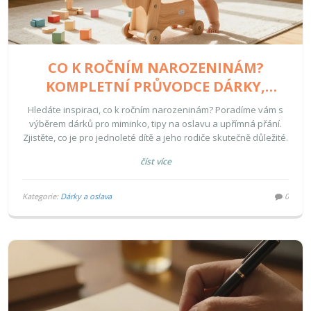
CO K ROČNÍM NAROZENINÁM?
KOMPLETNÍ PRŮVODCE DÁRKY,
PŘÁNÍ A OSLAVOU PRO MIMINKA
Hledáte inspiraci, co k ročním narozeninám? Poradíme vám s
výběrem dárků pro miminko, tipy na oslavu a upřímná přání.
Zjistěte, co je pro jednoleté dítě a jeho rodiče skutečně důležité.
číst více
Kategorie:
Dárky a oslava
0