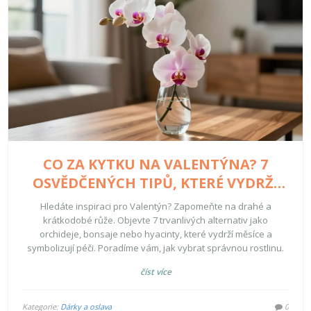
CO ZA KYTKU NA VALENTÝNA? 7
OSVĚDČENÝCH TIPŮ, KTERÉ VYDRŽÍ
DÉLE NEŽ RŮŽE
Hledáte inspiraci pro Valentýn? Zapomeňte na drahé a
krátkodobé růže. Objevte 7 trvanlivých alternativ jako
orchideje, bonsaje nebo hyacinty, které vydrží měsíce a
symbolizují péči. Poradíme vám, jak vybrat správnou rostlinu.
číst více
Kategorie:
Dárky a oslava
0