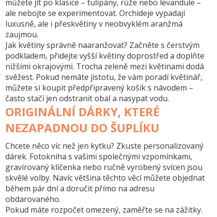
můžete jít po klasice – tulipány, růže nebo levandule –
ale nebojte se experimentovat. Orchideje vypadají
luxusně, ale i přeskvětiny v neobvyklém aranžmá
zaujmou.
Jak květiny správně naaranžovat? Začněte s čerstvým
podkladem, přidejte vyšší květiny doprostřed a doplňte
nižšími okrajovými. Trocha zeleně mezi květinami dodá
svěžest. Pokud nemáte jistotu, že vám poradí květinář,
můžete si koupit předpřipravený košík s návodem –
často stačí jen odstranit obal a nasypat vodu.
ORIGINÁLNÍ DÁRKY, KTERÉ
NEZAPADNOU DO ŠUPLÍKU
Chcete něco víc než jen kytku? Zkuste personalizovaný
dárek. Fotokniha s vašimi společnými vzpomínkami,
gravírovaný klíčenka nebo ručně vyrobený svícen jsou
skvělé volby. Navíc většina těchto věcí můžete objednat
během pár dní a doručit přímo na adresu
obdarovaného.
Pokud máte rozpočet omezený, zaměřte se na zážitky.