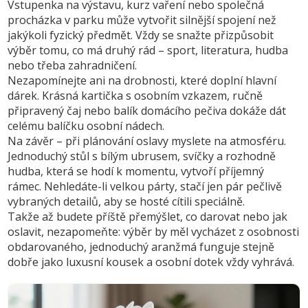
Vstupenka na výstavu, kurz vaření nebo společná
procházka v parku může vytvořit silnější spojení než
jakýkoli fyzický předmět. Vždy se snažte přizpůsobit
výběr tomu, co má druhý rád – sport, literatura, hudba
nebo třeba zahradničení.
Nezapomínejte ani na drobnosti, které doplní hlavní
dárek. Krásná kartička s osobním vzkazem, ručně
připravený čaj nebo balík domácího pečiva dokáže dát
celému balíčku osobní nádech.
Na závěr – při plánování oslavy myslete na atmosféru.
Jednoduchý stůl s bílým ubrusem, svíčky a rozhodně
hudba, která se hodí k momentu, vytvoří příjemný
rámec. Nehledáte-li velkou párty, stačí jen pár pečlivě
vybraných detailů, aby se hosté cítili speciálně.
Takže až budete příště přemýšlet, co darovat nebo jak
oslavit, nezapomeňte: výběr by měl vycházet z osobnosti
obdarovaného, jednoduchý aranžmá funguje stejně
dobře jako luxusní kousek a osobní dotek vždy vyhrává.