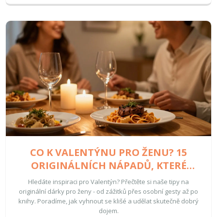
CO K VALENTÝNU PRO ŽENU? 15
ORIGINÁLNÍCH NÁPADŮ, KTERÉ
NEJSOU JEN KVĚTINY
Hledáte inspiraci pro Valentýn? Přečtěte si naše tipy na
originální dárky pro ženy - od zážitků přes osobní gesty až po
knihy. Poradíme, jak vyhnout se klišé a udělat skutečně dobrý
dojem.