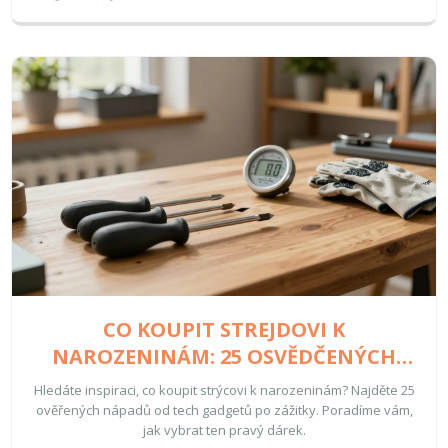
CO KOUPIT STREJDOVI K
NAROZENINÁM: 25 OSVĚDČENÝCH
NÁPADŮ PRO KAŽDÉHO STRÝCE
Hledáte inspiraci, co koupit strýcovi k narozeninám? Najděte 25
ověřených nápadů od tech gadgetů po zážitky. Poradíme vám,
jak vybrat ten pravý dárek.