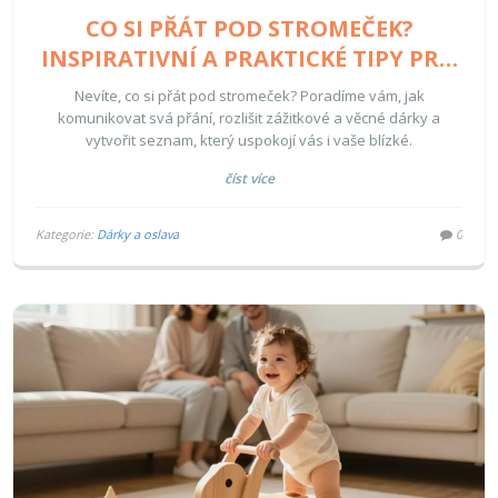
CO SI PŘÁT POD STROMEČEK?
INSPIRATIVNÍ A PRAKTICKÉ TIPY PRO
VÁNOCE
Nevíte, co si přát pod stromeček? Poradíme vám, jak
komunikovat svá přání, rozlišit zážitkové a věcné dárky a
vytvořit seznam, který uspokojí vás i vaše blízké.
číst více
Kategorie:
Dárky a oslava
0