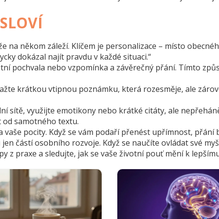
OSLOVÍ
 že na někom záleží. Klíčem je personalizace – místo obecné
dycky dokázal najít pravdu v každé situaci.“
rétní pochvala nebo vzpomínka a závěrečný přání. Tímto způs
ažte krátkou vtipnou poznámku, která rozesměje, ale zárov
lní sítě, využijte emotikony nebo krátké citáty, ale nepře
t od samotného textu.
la vaše pocity. Když se vám podaří přenést upřímnost, přání 
 jen částí osobního rozvoje. Když se naučíte ovládat své my
y z praxe a sledujte, jak se vaše životní pouť mění k lepšímu