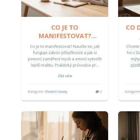
CO JE TO
CO 
MANIFESTOVAT?
PRŮVODCE PRO
PR
Co je to manifestovat? Naučte se, jak
Chcete 
ZAČÁTEČNÍKY
funguje zákon přitažlivosti a jak si
ho v ž
pomocí zaměření mysli a emocí vytvořit
mýty
lepší realitu. Praktický průvodce pro
zjist
začátečníky.
číst více
Kategorie:
Osobní rozvoj
0
Kategorie