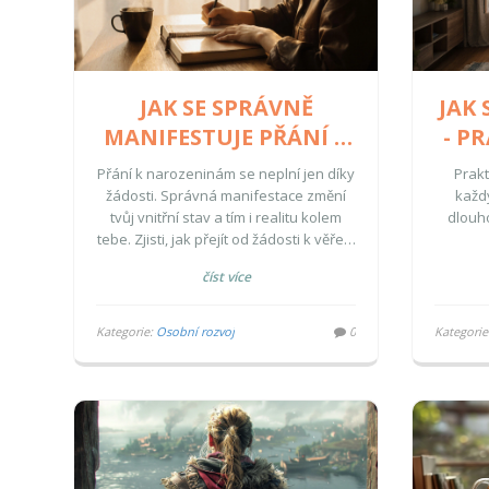
JAK SE SPRÁVNĚ
JAK 
MANIFESTUJE PŘÁNÍ K
- P
NAROZENINÁM
KA
Přání k narozeninám se neplní jen díky
Prakt
žádosti. Správná manifestace změní
každý
tvůj vnitřní stav a tím i realitu kolem
dlouh
tebe. Zjisti, jak přejít od žádosti k věře a
jak přání skutečně naplnit.
číst více
Kategorie:
Osobní rozvoj
0
Kategorie