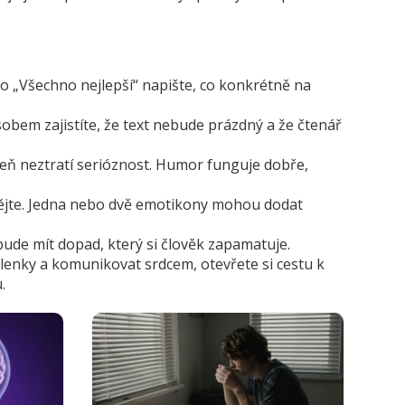
ho „Všechno nejlepší“ napište, co konkrétně na
obem zajistíte, že text nebude prázdný a že čtenář
eň neztratí serióznost. Humor funguje dobře,
hánějte. Jedna nebo dvě emotikony mohou dodat
bude mít dopad, který si člověk zapamatuje.
šlenky a komunikovat srdcem, otevřete si cestu k
.