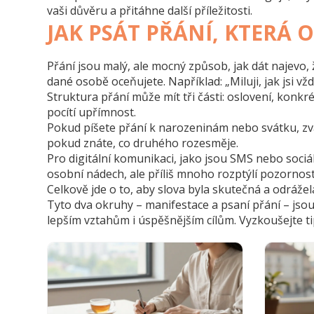
vaši důvěru a přitáhne další příležitosti.
JAK PSÁT PŘÁNÍ, KTERÁ 
Přání jsou malý, ale mocný způsob, jak dát najevo,
dané osobě oceňujete. Například: „Miluji, jak jsi vž
Struktura přání může mít tři části: oslovení, konk
pocítí upřímnost.
Pokud píšete přání k narozeninám nebo svátku, zv
pokud znáte, co druhého rozesměje.
Pro digitální komunikaci, jako jsou SMS nebo sociá
osobní nádech, ale příliš mnoho rozptýlí pozornos
Celkově jde o to, aby slova byla skutečná a odráže
Tyto dva okruhy – manifestace a psaní přání – jsou
lepším vztahům i úspěšnějším cílům. Vyzkoušejte tip