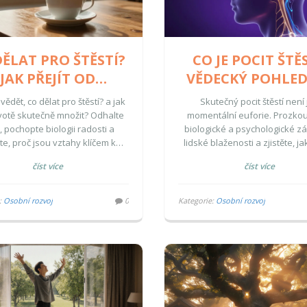
DĚLAT PRO ŠTĚSTÍ?
CO JE POCIT ŠTĚS
JAK PŘEJÍT OD
VĚDECKÝ POHLED
ÁZDNÝCH SLOV K
LIDSKOU RADO
vědět, co dělat pro štěstí? a jak
Skutečný pocit štěstí není
REALITĚ
ivotě skutečně množit? Odhalte
momentální euforie. Prozko
, pochopte biologii radosti a
biologické a psychologické z
ěte, proč jsou vztahy klíčem k
lidské blaženosti a zjistěte, ja
spokojenosti.
zlepšit svou kvalitu život
číst více
číst více
:
Osobní rozvoj
0
Kategorie:
Osobní rozvoj