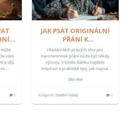
VAT
JAK PSÁT ORIGINÁLNÍ
BNÍ
PŘÁNÍ K
KÉ
NAROZENINÁM –
ý může
Hledání těch pravých slov pro
ICH
INSPIRACE A TIPY
, že vám
narozeninové přání může být někdy
 a cílů.
výzvou. V tomto článku najdete
 co
inspiraci a praktické tipy, jak napsat
 můžete
originální a upřímné přání. Od
číst více
krétní
beroucích osobních zpráv po vtipné
nit do
verše – objevte různé styly a formáty.
řiblíží,
Zjistěte, jak může být psaní přání
0
Kategorie:
Osobní rozvoj
0
hování
zábavné a jak využít kreativitu k
aly váš
vyjádření vašich nejlepších přání.
e tyto
ení ve
nálním