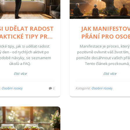
SI UDĚLAT RADOST
JAK MANIFESTO
RAKTICKÉ TIPY PRO
PŘÁNÍ PRO OSO
ŽDODENNÍ ŠTĚSTÍ
RŮST: PRAKTIC
ické tipy, jak si udělat radost
Manifestace je proces, kter
TECHNIKY A JEJ
 den - od rychlých aktivit po
pozitivně ovlivnit váš život tím
odobé návyky, se seznamem
pomůže dosáhnout vašich přání
VÝZNAM
úkolů a FAQ.
Tento článek prozkoumá,
manifestace znamená a jak ji
číst více
číst více
účinně využívat. Nabídne kon
techniky, které můžete začle
svého každodenního života, a p
:
Osobní rozvoj
0
Kategorie:
Osobní rozvoj
jak můžete svoje myšlení a c
přizpůsobit tak, aby podporov
manifestační proces. Využijt
techniky, ať již hledáte zlepš
svém osobním nebo profesio
životě.