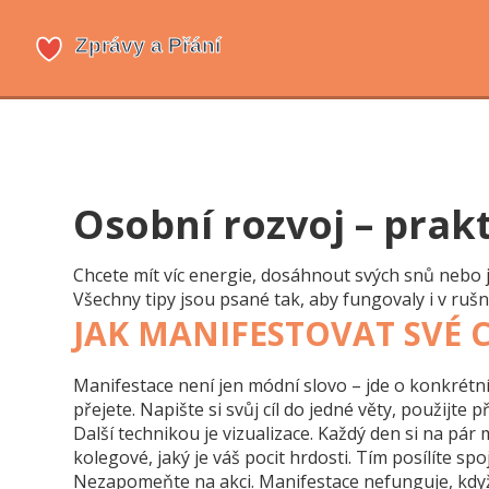
Osobní rozvoj – prakt
Chcete mít víc energie, dosáhnout svých snů nebo je
Všechny tipy jsou psané tak, aby fungovaly i v ru
JAK MANIFESTOVAT SVÉ C
Manifestace není jen módní slovo – jde o konkrétní 
přejete. Napište si svůj cíl do jedné věty, použijt
Další technikou je vizualizace. Každý den si na pár m
kolegové, jaký je váš pocit hrdosti. Tím posílíte s
Nezapomeňte na akci. Manifestace nefunguje, když j