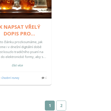
K NAPSAT VŘELÝ
DOPIS PRO
ARÁDKU: OSOBNÍ
to článku prozkoumáme, jak
ISY V DIGITÁLNÍM
me i v dnešní digitální době
st kouzlo tradičního psaní na
VĚKU
i do elektronické formy, aby se
e slova dotkla srdce našich
číst více
žších kamarádek. Představíme
tní tipy a techniky, které vám
hou vyjádřit vaše pocity a
:
Osobní rozvoj
0
nky způsobem, který zanechá
 Naučíme vás, jak psát dopisy,
budou mít osobní nádech a jak
at správná slova pro různé
příležitosti.
1
2