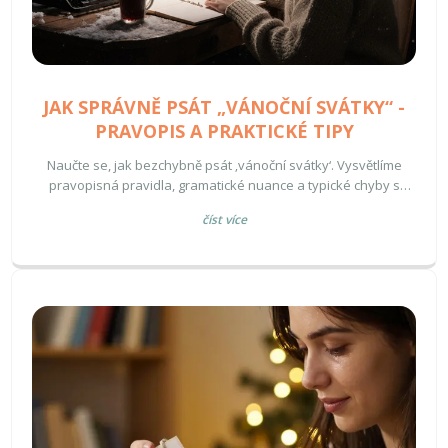
JAK SPRÁVNĚ PSÁT „VÁNOČNÍ SVÁTKY“ -
PRAVOPIS A PRAKTICKÉ TIPY
Naučte se, jak bezchybně psát ‚vánoční svátky‘. Vysvětlíme
pravopisná pravidla, gramatické nuance a typické chyby s
praktickými příklady.
číst více