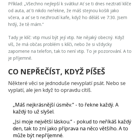
Příklad: „Všechno nejlepší k svátku! Ať se ti dnes neztratí klíče
od auta, ať ti nikdo neřekne, že máš stejnou košili jako
včera, a ať se ti nezhroutí kafe, když ho děláš ve 7:30. Jsem
hrdý, že tě mám.“
Tady je klíč: vtip musí být
její
vtip. Ne nějaký obecný. Když
víš, že má občas problém s klíči, nebo že si vždycky
zapomene na telefon, tak to není vtip. To je pozorování. A to
je příjemné.
CO NEPŘEČÍST, KDYŽ PÍŠEŠ
Některé věci se jednoduše nevyplatí psát. Nebo se
vyplatí, ale jen když to opravdu cítíš.
„Máš nejkrásnější úsměv.“
- to řekne každý. A
každý to už slyšel.
„Jsi moje největší láskou.“
- pokud to neříkáš každý
den, tak to zní jako příprava na něco většího. A to
může být nepříjemné.