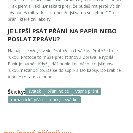
„Tak jsem si řekl: ‚Dneska ti přeji, že budeš mít ještě víc dní,
kdy budeš mít radost z toho, že jsi sama se sebou.‘“ To je
přání, které zní jako ty.
JE LEPŠÍ PSÁT PŘÁNÍ NA PAPÍR NEBO
POSLAT ZPRÁVU?
Na papír je vždycky víc. Protože to trvá čas. Protože to je
rukou. Protože to může přečíst znovu. Zpráva je rychlá.
Papír je paměť. Když jí dáš pohled na něco, co jsi napsal
rukou, nezahodí to. Dá se do šuplíku. Do kapsy. Do krabice.
A bude to tam - dlouho.
Štítky:
svátek
přání holce
vtipné přání
romantické přání
dárky k svátku