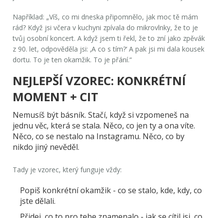
Například: „Víš, co mi dneska připomnělo, jak moc tě mám
rád? Když jsi včera v kuchyni zpívala do mikrovlnky, že to je
tvůj osobní koncert. A když jsem ti řekl, že to zní jako zpěvák
z 90. let, odpověděla jsi: ‚A co s tím?‘ A pak jsi mi dala kousek
dortu. To je ten okamžik. To je přání.“
NEJLEPŠÍ VZOREC: KONKRÉTNÍ
MOMENT + CIT
Nemusíš být básník. Stačí, když si vzpomeneš na
jednu věc, která se stala. Něco, co jen ty a ona víte.
Něco, co se nestalo na Instagramu. Něco, co by
nikdo jiný nevěděl.
Tady je vzorec, který funguje vždy:
Popiš konkrétní okamžik
- co se stalo, kde, kdy, co
jste dělali.
Přidej, co to pro tebe znamenalo
- jak se cítil jsi, co