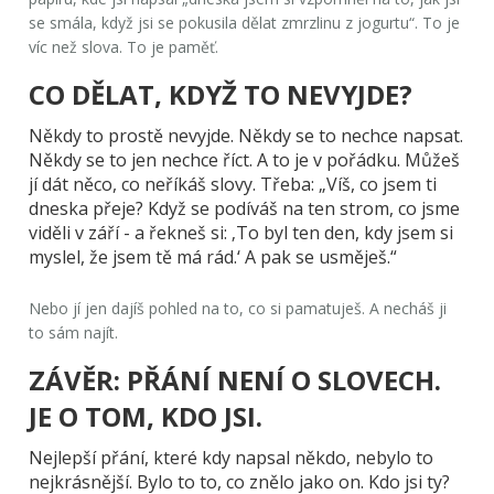
se smála, když jsi se pokusila dělat zmrzlinu z jogurtu“. To je
víc než slova. To je paměť.
CO DĚLAT, KDYŽ TO NEVYJDE?
Někdy to prostě nevyjde. Někdy se to nechce napsat.
Někdy se to jen nechce říct. A to je v pořádku. Můžeš
jí dát něco, co neříkáš slovy. Třeba: „Víš, co jsem ti
dneska přeje? Když se podíváš na ten strom, co jsme
viděli v září - a řekneš si: ‚To byl ten den, kdy jsem si
myslel, že jsem tě má rád.‘ A pak se usměješ.“
Nebo jí jen dajíš pohled na to, co si pamatuješ. A necháš ji
to sám najít.
ZÁVĚR: PŘÁNÍ NENÍ O SLOVECH.
JE O TOM, KDO JSI.
Nejlepší přání, které kdy napsal někdo, nebylo to
nejkrásnější. Bylo to to, co znělo jako on. Kdo jsi ty?