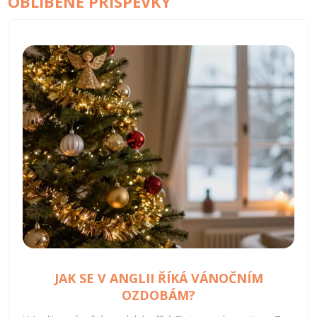
OBLÍBENÉ PŘÍSPĚVKY
JAK SE V ANGLII ŘÍKÁ VÁNOČNÍM
OZDOBÁM?