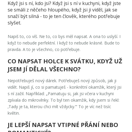
Když jsi s ní, kdo jsi? Když jsi s ní v kuchyni, když jste
se smáli z něčeho hloupého, když jsi ji viděl, jak se
snaží být silná - to je ten člověk, kterého potřebuje
slyšet.
Napiš to, co víš. Ne to, co bys měl napsat. A ona to uslyší. I
když to nebude perfektní. I když to nebude krásné. Bude to
pravda. A to je všechno, co potřebuje.
CO NAPSAT HOLCE K SVÁTKU, KDYŽ UŽ
JSEM JÍ DĚLAL VŠECHNO?
Nepotřebuješ nový dárek. Potřebuješ nový způsob, jak ji
vidět. Napiš jí, co si pamatuješ - konkrétní okamžik, který jsi
s ní zažil. Například: „Pamatuju si, jak jsi včera v kuchyni
zpívala do mikrovlnky. To byl ten okamžik, kdy jsem si řekl:
‚Tady je ta, kterou chci mít vždycky.‘“ To je víc než tisíc
květin.
JE LEPŠÍ NAPSAT VTIPNÉ PŘÁNÍ NEBO