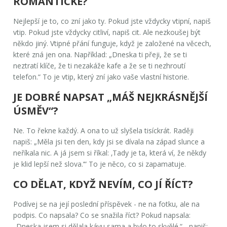
ROMANTICKÉ?
Nejlepší je to, co zní jako ty. Pokud jste vždycky vtipní, napiš
vtip. Pokud jste vždycky citliví, napiš cit. Ale nezkoušej být
někdo jiný. Vtipné přání funguje, když je založené na věcech,
které zná jen ona. Například: „Dneska ti přeji, že se ti
neztratí klíče, že ti nezakáže kafe a že se ti nezhroutí
telefon.“ To je vtip, který zní jako vaše vlastní historie.
JE DOBRÉ NAPSAT „MÁŠ NEJKRÁSNĚJŠÍ
ÚSMĚV“?
Ne. To řekne každý. A ona to už slyšela tisíckrát. Raději
napiš: „Měla jsi ten den, kdy jsi se dívala na západ slunce a
neříkala nic. A já jsem si říkal: ‚Tady je ta, která ví, že někdy
je klid lepší než slova.‘“ To je něco, co si zapamatuje.
CO DĚLAT, KDYŽ NEVÍM, CO JÍ ŘÍCT?
Podívej se na její poslední příspěvek - ne na fotku, ale na
podpis. Co napsala? Co se snažila říct? Pokud napsala:
„Dneska jsem si dělala kávu sama a bylo to skvělé.“ - napiš: