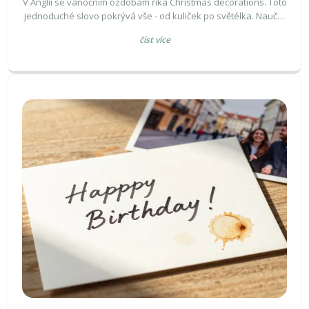
V Anglii se vánočním ozdobám říká Christmas decorations. Toto
jednoduché slovo pokrývá vše - od kuliček po světélka. Naučte
se, jak angličané popisují jednotlivé typy ozdob a proč nemají
číst více
potřebu používat více výrazů.