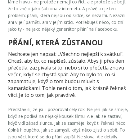
láme hlavu - ne protože nemají co říct, ale protože se bojí,
že to znělo jako šablona z internetu. A právě to je ten
problém:
přání
, která nejsou od srdce, se nezazní. Nezazní
ani v její paměti, ani v jejím srdci. Potřebuješ něco, co zní
jako ty - ne jako nějaký generátor přání na Facebooku.
PŘÁNÍ, KTERÁ ZŮSTANOU
Nechcete jen napsat: „Všechno nejlepší k svátku!“.
Chceš, aby to, co napíšeš, zůstalo. Abys ji přes den
přečetla, zazpívala si to, nebo si to přečetla znovu
večer, když se chystá spát. Aby to bylo to, co si
zapamatuje, když o tom budou mluvit s
kamarádkami. Tohle není o tom, jak krásně řekneš
věci. Je to o tom, jak pravdivě.
Představ si, že jsi ji pozoroval celý rok. Ne jen jak se směje,
když se podívá na nějaký kousek filmu. Ale jak se zastaví,
když vidí západ slunce. Jak se zasměje, když ti řekneš něco
úplně hloupého. Jak se zamyslí, když něco zjistí o sobě. To
jsou věci, které se do přání zapíší. Ne slova. Ale detaily.