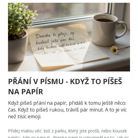
PŘÁNÍ V PÍSMU - KDYŽ TO PÍŠEŠ
NA PAPÍR
Když píšeš přání na papír, přidáš k tomu ještě něco:
čas
. Když to píšeš rukou, trávíš pár minut. A to je víc
než tisíc emoji.
Přidej malou věc: listí z parku, který jste prošli, nebo kousek
papíru, kde jsi napsal „dneska jsem si vzpomněl na to, jak jsi