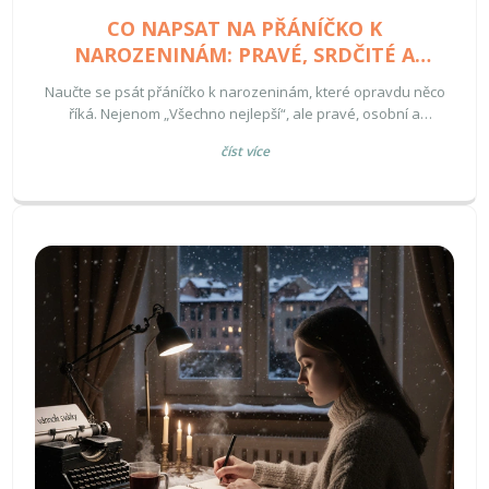
CO NAPSAT NA PŘÁNÍČKO K
NAROZENINÁM: PRAVÉ, SRDČITÉ A
ZAPAMATOVATELNÉ VĚTY
Naučte se psát přáníčko k narozeninám, které opravdu něco
říká. Nejenom „Všechno nejlepší“, ale pravé, osobní a
zapamatovatelné věty, které zůstanou v srdci.
číst více