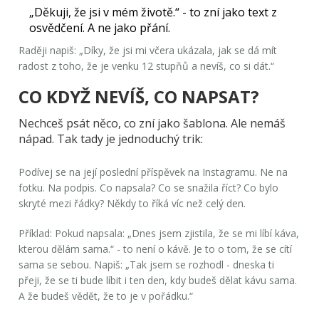
„Děkuji, že jsi v mém životě.“
- to zní jako text z
osvědčení. A ne jako přání.
Raději napiš: „Díky, že jsi mi včera ukázala, jak se dá mít
radost z toho, že je venku 12 stupňů a nevíš, co si dát.“
CO KDYŽ NEVÍŠ, CO NAPSAT?
Nechceš psát něco, co zní jako šablona. Ale nemáš
nápad. Tak tady je jednoduchý trik:
Podívej se na její poslední příspěvek na Instagramu. Ne na
fotku. Na podpis. Co napsala? Co se snažila říct? Co bylo
skryté mezi řádky? Někdy to říká víc než celý den.
Příklad: Pokud napsala: „Dnes jsem zjistila, že se mi líbí káva,
kterou dělám sama.“ - to není o kávě. Je to o tom, že se cítí
sama se sebou. Napiš: „Tak jsem se rozhodl - dneska ti
přeji, že se ti bude líbit i ten den, kdy budeš dělat kávu sama.
A že budeš vědět, že to je v pořádku.“