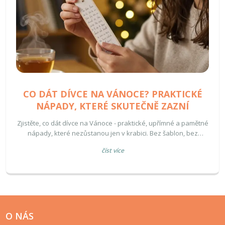
CO DÁT DÍVCE NA VÁNOCE? PRAKTICKÉ
NÁPADY, KTERÉ SKUTEČNĚ ZAZNÍ
Zjistěte, co dát dívce na Vánoce - praktické, upřímné a pamětné
nápady, které nezůstanou jen v krabici. Bez šablon, bez
předvídatelných dárků - jen věci, které opravdu zazní.
číst více
O NÁS