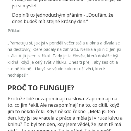
jsi si myslel.
Doplníš to jednoduchým přáním
- „Doufám, že
dnes budeš mít stejně krásný den.“
Příklad:
„Pamatuju si, jak jsi v pondělí večer stála u okna a dívala se
na dešťovky, které padaly na zahradu. Neříkala jsi nic. Jen jsi
stála. A já jsem si říkal: ‚Tady je ta člověk, která dokáže být
klidná, když je celý svět v hluku.‘ Dnes ti přeji, aby ses cítila
stejně klidně - i když se všude kolem točí věci, které
nechápeš.“
PROČ TO FUNGUJE?
Protože lidé nezapomínají na slova. Zapomínají na
to, co jim řekli. Ale nezapomínají na to, co cítili, když
jim to někdo řekl. Když někdo řekne: „Měla jsi ten
den, kdy jsi se vracela z práce a měla jsi v ruce kávu a
knihu? To byl ten den, kdy jsem věděl, že jsem tě má
rád.“ - to nezapomene. To je přání. To je paměť.