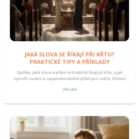
JAKÁ SLOVA SE ŘÍKAJÍ PŘI KŘTU?
PRAKTICKÉ TIPY A PŘÍKLADY
Zjistěte, jaká slova a přání se tradičně říkají při křtu, a jak
vytvořit osobní a zapamatovatelné přání pro rodiče, křestní
hosty i miminko.
číst více