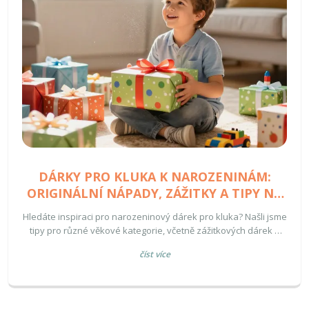
DÁRKY PRO KLUKA K NAROZENINÁM:
ORIGINÁLNÍ NÁPADY, ZÁŽITKY A TIPY NA
PŘÁNÍ
Hledáte inspiraci pro narozeninový dárek pro kluka? Našli jsme
tipy pro různé věkové kategorie, včetně zážitkových dárek a
rad na osobní přání.
číst více