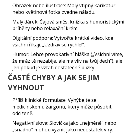
Obrázek nebo ilustrace:
Malý vtipný karikatur
nebo květinová fotka zvedne náladu.
Malý dárek:
Čajová směs, knížka s humoristickými
příběhy nebo relaxační krém.
Digitální podpora:
Vytvořte krátké video, kde
všichni říkají: „Uzdrav se rychle!“.
Humor:
Lehce provokativní hláška („Všichni víme,
že mráz tě nezabije, ale má vliv na tvůj dech“), ale
jen pokud je vztah dostatečně blízký.
ČASTÉ CHYBY A JAK SE JIM
VYHNOUT
Příliš klinické formulace:
Vyhýbejte se
medicínskému žargonu, který může působit
odcizeně.
Negativní slova:
Slovíčka jako „nejméně“ nebo
„snadno“ mohou vyznít jako nedostatek víry.