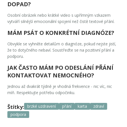
DOPAD?
Osobní obrázek nebo krátké video s upřímným vzkazem
vytváří silnější emocionální spojení než čistě textové přání.
MÁM PSÁT O KONKRÉTNÍ DIAGNÓZE?
Obvykle se vyhněte detailům o diagnóze, pokud nejste jistí,
že to dotyčného nebaví. Soustřeďte se na pozitivní přání a
podporu.
JAK ČASTO MÁM PO ODESLÁNÍ PŘÁNÍ
KONTAKTOVAT NEMOCNÉHO?
Jednou až dvakrát týdně je vhodná frekvence - nic víc, nic
míň. Respektujte potřebu odpočinku.
Štítky:
brzké uzdravení
přání
karta
zdraví
podpora