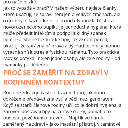
pro naše blízké.
Jak to vypadá v praxi? V našem výběru najdete články,
které ukazují, že
zdraví
není jen o velkých změnách, ale i
o drobných každodenních krocích. Například čistota
novorozeneckého pupíku je jednoduchá hygiena, která
může předejít infekcím a podpořit klidný spánek
miminka. Stejně tak krátké tipy, jak zkrátit porod,
ukazují, že správná příprava a dýchací techniky mohou
výrazně snížit stres a fyzickou námahu. Tyto praktické
rady se dotýkají nejen jedné osoby, ale celé rodiny – od
maminky po dědečka.
PROČ SE ZAMĚŘIT NA ZDRAVÍ V
RODINNÉM KONTEXTU?
Rodinné zdraví je často odrazem toho, jak dobře
dokážeme předávat znalosti a péči mezi generacemi.
Když se starší členové rodiny učí, co je dobrá hygiena, a
zároveň dostávají tipy na zdravé dárky, pomáhá to
budovat povědomí o prevenci. Například dárek
zaměřený na zdraví – jako masážní přístroj, vitamínové