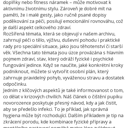
doplňky nebo fitness náramek – může motivovat k
aktivnímu životnímu stylu. Zároveň je dobré mít na
paměti, že i malé gesty, jako ručně psané dopisy
poděkování za péči, posilují emocionální rovnováhu, což
je další aspekt celkového zdraví.
Rozšířená témata, která se objevují v našem archivu,
zahrnují péči o tělo, výživu, duševní pohodu i praktické
rady pro speciální situace, jako jsou těhotenství či starší
věk. Všechna tato témata jsou úzce provázána s hlavním
pojmem
zdraví
,
stav, který odráží fyzické i psychické
fungování jedince
. Když se naučíte, jaké konkrétní kroky
podniknout, můžete si vytvořit osobní plán, který
zahrnuje pravidelný pohyb, vyváženou stravu a dostatek
odpočinku.
Jedním z klíčových aspektů je také informovanost o tom,
co dělat v krizových chvílích. Náš článek o čištění pupíku
novorozence poskytuje přesný návod, kdy a jak čistit,
aby se předešlo infekci. To je příklad, jak správná
hygiena může být rozhodující. Dalším příkladem je tip na
zkrácení porodu, kde kombinace fyzické přípravy a