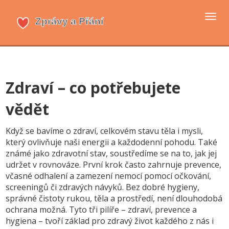
Přep
navi
Zdraví – co potřebujete
vědět
Když se bavíme o
zdraví
,
celkovém stavu těla i mysli,
který ovlivňuje naši energii a každodenní pohodu
. Také
známé jako
zdravotní stav
,
soustředíme se na to, jak jej
udržet v rovnováze. První krok často zahrnuje
prevence
,
včasné odhalení a zamezení nemocí pomocí očkování,
screeningů či zdravých návyků
. Bez dobré
hygieny
,
správné čistoty rukou, těla a prostředí, není dlouhodobá
ochrana možná
. Tyto tři pilíře – zdraví, prevence a
hygiena – tvoří základ pro zdravý život každého z nás i