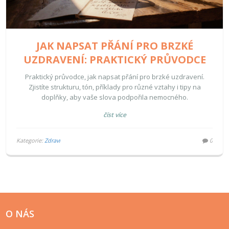
JAK NAPSAT PŘÁNÍ PRO BRZKÉ
UZDRAVENÍ: PRAKTICKÝ PRŮVODCE
Praktický průvodce, jak napsat přání pro brzké uzdravení.
Zjistíte strukturu, tón, příklady pro různé vztahy i tipy na
doplňky, aby vaše slova podpořila nemocného.
číst více
Kategorie:
Zdraví
0
O NÁS