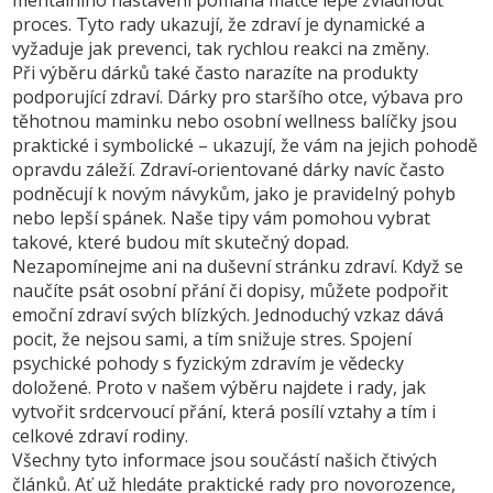
mentálního nastavení pomáhá matce lépe zvládnout
proces. Tyto rady ukazují, že zdraví je dynamické a
vyžaduje jak prevenci, tak rychlou reakci na změny.
Při výběru dárků také často narazíte na produkty
podporující zdraví. Dárky pro staršího otce, výbava pro
těhotnou maminku nebo osobní wellness balíčky jsou
praktické i symbolické – ukazují, že vám na jejich pohodě
opravdu záleží. Zdraví‑orientované dárky navíc často
podněcují k novým návykům, jako je pravidelný pohyb
nebo lepší spánek. Naše tipy vám pomohou vybrat
takové, které budou mít skutečný dopad.
Nezapomínejme ani na duševní stránku zdraví. Když se
naučíte psát osobní přání či dopisy, můžete podpořit
emoční zdraví svých blízkých. Jednoduchý vzkaz dává
pocit, že nejsou sami, a tím snižuje stres. Spojení
psychické pohody s fyzickým zdravím je vědecky
doložené. Proto v našem výběru najdete i rady, jak
vytvořit srdcervoucí přání, která posílí vztahy a tím i
celkové zdraví rodiny.
Všechny tyto informace jsou součástí našich čtivých
článků. Ať už hledáte praktické rady pro novorozence,