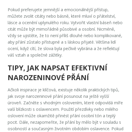
Pokud preferujete jemnější a emocionálnější přístup,
můžete zvolit citáty nebo básně, které mluví o přátelství,
lásce a ocenění uplynulého roku. Vytvořit vlastní báseň nebo
citát může být mimořádně působivé a osobní. Nicméně,
vždy se ujistěte, že to není příliš dlouhé nebo komplikované,
aby přání zůstalo přístupné a s láskou přijaté. Většina lidí
ocení, když cítí, že slova byla pečlivě vybrána a že reflektují
váš vztah a společné zážitky.
TIPY, JAK NAPSAT EFEKTIVNÍ
NAROZENINOVÉ PŘÁNÍ
Ačkoli inspirace je klíčová, existuje několik praktických tipů,
jak svoje narozeninové přání posunout na ještě vyšší
úroveň. Začněte s vhodným oslovením, které odpovídá míře
vaší blízkosti s oslavencem. Použití přezdívky nebo milého
oslovení může okamžitě přinést přání osobní tón a teplý
pocit. Dále, nezapomeňte, že přání by mělo být v souladu s
osobností a současným životním obdobím oslavence. Pokud