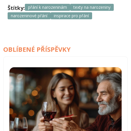
Štítky:
přání k narozeninám
texty na narozeniny
narozeninové přání
inspirace pro přání
OBLÍBENÉ PŘÍSPĚVKY