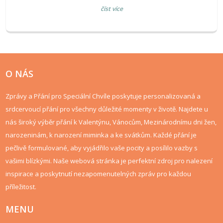
Dokonalé přání pro rodinu, kolegy i přátele.
číst více
O NÁS
Zprávy a Přání pro Speciální Chvíle poskytuje personalizovaná a
srdcervoucí přání pro všechny důležité momenty v životě. Najdete u
nás široký výběr přání k Valentýnu, Vánocům, Mezinárodnímu dni žen,
narozeninám, k narození miminka a ke svátkům. Každé přání je
pečlivě formulované, aby vyjádřilo vaše pocity a posílilo vazby s
vašimi blízkými. Naše webová stránka je perfektní zdroj pro nalezení
inspirace a poskytnutí nezapomenutelných zpráv pro každou
příležitost.
MENU