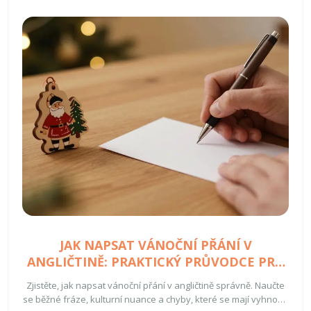
JAK NAPSAT VÁNOČNÍ PŘÁNÍ V
ANGLIČTINĚ: PRAKTICKÝ PRŮVODCE PRO
ČECHY
Zjistěte, jak napsat vánoční přání v angličtině správně. Naučte
se běžné fráze, kulturní nuance a chyby, které se mají vyhnout.