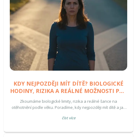
KDY NEJPOZDĚJI MÍT DÍTĚ? BIOLOGICKÉ
HODINY, RIZIKA A REÁLNÉ MOŽNOSTI PRO
ŽENY I MUŽE
Zkoumáme biologické limity, rizika a reálné šance na
otěhotnění podle věku. Poradíme, kdy nejpozději mít dítě a jak
využít moderní medicínu.
číst více