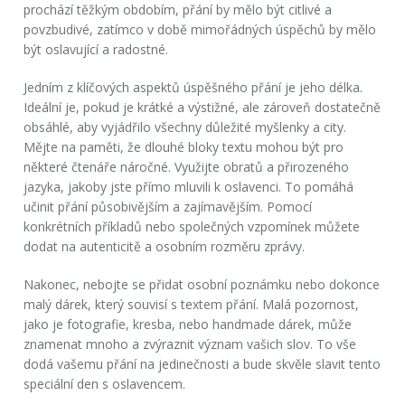
prochází těžkým obdobím, přání by mělo být citlivé a
povzbudivé, zatímco v době mimořádných úspěchů by mělo
být oslavující a radostné.
Jedním z klíčových aspektů úspěšného přání je jeho délka.
Ideální je, pokud je krátké a výstižné, ale zároveň dostatečně
obsáhlé, aby vyjádřilo všechny důležité myšlenky a city.
Mějte na paměti, že dlouhé bloky textu mohou být pro
některé čtenáře náročné. Využijte obratů a přirozeného
jazyka, jakoby jste přímo mluvili k oslavenci. To pomáhá
učinit přání působivějším a zajímavějším. Pomocí
konkrétních příkladů nebo společných vzpomínek můžete
dodat na autenticitě a osobním rozměru zprávy.
Nakonec, nebojte se přidat osobní poznámku nebo dokonce
malý dárek, který souvisí s textem přání. Malá pozornost,
jako je fotografie, kresba, nebo handmade dárek, může
znamenat mnoho a zvýraznit význam vašich slov. To vše
dodá vašemu přání na jedinečnosti a bude skvěle slavit tento
speciální den s oslavencem.