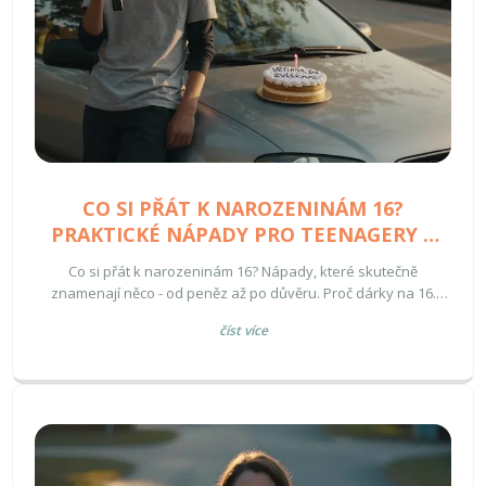
CO SI PŘÁT K NAROZENINÁM 16?
PRAKTICKÉ NÁPADY PRO TEENAGERY V
ČESKU
Co si přát k narozeninám 16? Nápady, které skutečně
znamenají něco - od peněz až po důvěru. Proč dárky na 16.
narozeniny nejsou jen o věcech, ale o přechodu k dospělosti.
číst více