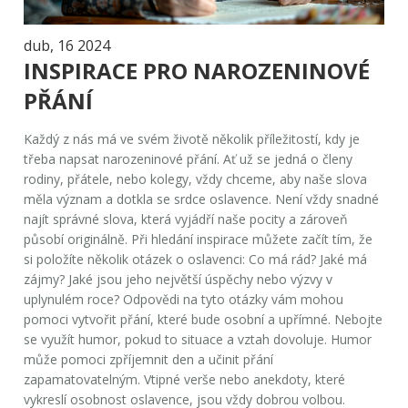
dub, 16 2024
INSPIRACE PRO NAROZENINOVÉ
PŘÁNÍ
Každý z nás má ve svém životě několik příležitostí, kdy je
třeba napsat narozeninové přání. Ať už se jedná o členy
rodiny, přátele, nebo kolegy, vždy chceme, aby naše slova
měla význam a dotkla se srdce oslavence. Není vždy snadné
najít správné slova, která vyjádří naše pocity a zároveň
působí originálně. Při hledání inspirace můžete začít tím, že
si položíte několik otázek o oslavenci: Co má rád? Jaké má
zájmy? Jaké jsou jeho největší úspěchy nebo výzvy v
uplynulém roce? Odpovědi na tyto otázky vám mohou
pomoci vytvořit přání, které bude osobní a upřímné. Nebojte
se využít humor, pokud to situace a vztah dovoluje. Humor
může pomoci zpříjemnit den a učinit přání
zapamatovatelným. Vtipné verše nebo anekdoty, které
vykreslí osobnost oslavence, jsou vždy dobrou volbou.