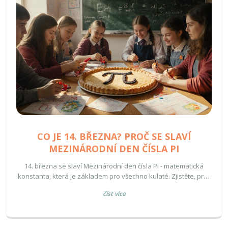
CO JE 14. BŘEZNA? PROČ SE SLAVÍ
MEZINÁRODNÍ DEN ČÍSLA PI
14. března se slaví Mezinárodní den čísla Pi - matematická
konstanta, která je základem pro všechno kulaté. Zjistěte, proč
je toto číslo tak důležité a jak si ho můžete oslavit doma.
číst více