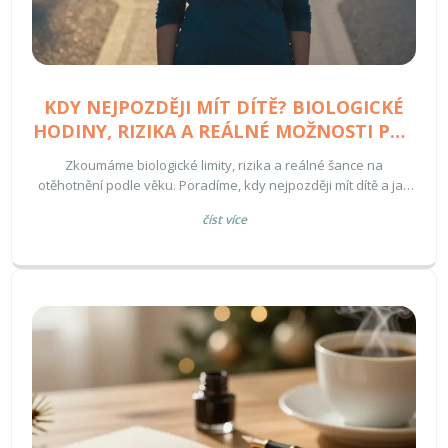
KDY NEJPOZDĚJI MÍT DÍTĚ? BIOLOGICKÉ
HODINY, RIZIKA A REÁLNÉ MOŽNOSTI PRO
ŽENY I MUŽE
Zkoumáme biologické limity, rizika a reálné šance na
otěhotnění podle věku. Poradíme, kdy nejpozději mít dítě a jak
využít moderní medicínu.
číst více