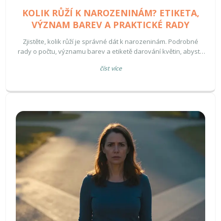
KOLIK RŮŽÍ K NAROZENINÁM? ETIKETA,
VÝZNAM BAREV A PRAKTICKÉ RADY
Zjistěte, kolik růží je správné dát k narozeninám. Podrobné
rady o počtu, významu barev a etiketě darování květin, abyste
vyvolali radost a předešli faux pas.
číst více