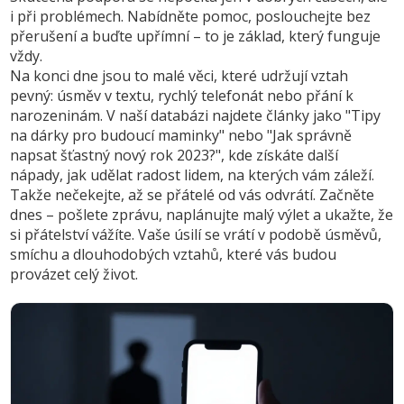
i při problémech. Nabídněte pomoc, poslouchejte bez
přerušení a buďte upřímní – to je základ, který funguje
vždy.
Na konci dne jsou to malé věci, které udržují vztah
pevný: úsměv v textu, rychlý telefonát nebo přání k
narozeninám. V naší databázi najdete články jako "Tipy
na dárky pro budoucí maminky" nebo "Jak správně
napsat šťastný nový rok 2023?", kde získáte další
nápady, jak udělat radost lidem, na kterých vám záleží.
Takže nečekejte, až se přátelé od vás odvrátí. Začněte
dnes – pošlete zprávu, naplánujte malý výlet a ukažte, že
si přátelství vážíte. Vaše úsilí se vrátí v podobě úsměvů,
smíchu a dlouhodobých vztahů, které vás budou
provázet celý život.