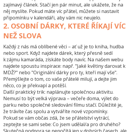
zajímavý článek. Stačí jen pár minut, ale ukážete, že na
něj myslíte. Pokud máte víc přátel, můžete si nastavit
připomínku v kalendáři, aby vám nic neujelo.
2. OSOBNÍ DÁRKY, KTERÉ ŘÍKAJÍ VÍC
NEŽ SLOVA
Každý z nás má oblíbené věci – ať už je to kniha, hudba
nebo sport. Když najdete dárek, který přesně sedí
k zájmu kamaráda, získáte body navíc. Na našem webu
najdete spoustu inspirace: např. "Jaké květiny darovat k
MDŽ?" nebo "Originální dárky pro ty, kteří mají vše".
Přemýšlejte o tom, co vaše přátelé milují, a dejte jim
něco, co je překvapí a potěší.
Další praktický trik: naplánujte společnou aktivitu.
Nemusí to být velká výprava – večeře doma, výlet do
parku nebo společné sledování filmu stačí. Důležité je,
že trávíte čas spolu a vytváříte nové vzpomínky.
Pokud se vám občas zdá, že se přátelství vytrácí,
zeptejte se sami sebe: Co jsem udělal/a pro druhého?
Skutečná podpora se nepočítá jen v dobrých časech, ale