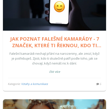
JAK POZNAT FALEŠNÉ KAMARÁDY - 7
ZNAČEK, KTERÉ TI ŘEKNOU, KDO TI
SKUTEČNĚ PATŘÍ
Falešní kamarádi nechají přání na narozeniny, ale zmizí, když
je potřebuješ. Zjisti, kdo ti skutečně patří podle toho, jak se
chovají, když nemáš nic k dání.
číst více
Kategorie:
Vztahy a komunikace
0