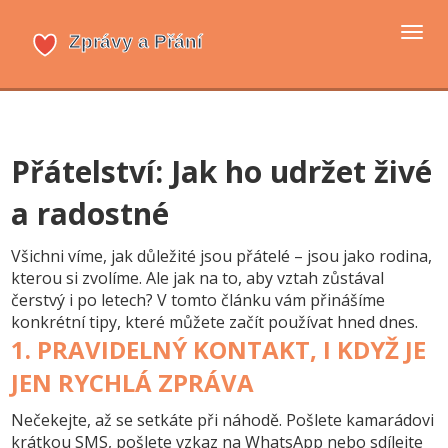
Přep
navi
Přátelství: Jak ho udržet živé
a radostné
Všichni víme, jak důležité jsou přátelé – jsou jako rodina,
kterou si zvolíme. Ale jak na to, aby vztah zůstával
čerstvý i po letech? V tomto článku vám přinášíme
konkrétní tipy, které můžete začít používat hned dnes.
1. PRAVIDELNÝ KONTAKT, I KDYŽ JE
JEN RYCHLÁ ZPRÁVA
Nečekejte, až se setkáte při náhodě. Pošlete kamarádovi
krátkou SMS, pošlete vzkaz na WhatsApp nebo sdílejte