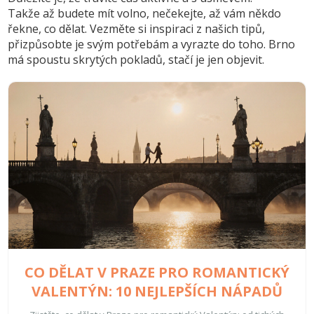
Takže až budete mít volno, nečekejte, až vám někdo
řekne, co dělat. Vezměte si inspiraci z našich tipů,
přizpůsobte je svým potřebám a vyrazte do toho. Brno
má spoustu skrytých pokladů, stačí je jen objevit.
CO DĚLAT V PRAZE PRO ROMANTICKÝ
VALENTÝN: 10 NEJLEPŠÍCH NÁPADŮ