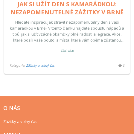
JAK SI UŽÍT DEN S KAMARÁDKOU:
NEZAPOMENUTELNÉ ZÁŽITKY V BRNĚ
Hledáte inspiraci, jak strávit nezapomenutelný den s vaší
kamarádkou v Brně? V tomto článku najdete spoustu nápadů a
tipů, jak si užít vzácné okamžiky plné radosti a legrace. Akce,
které posílí vaše pouto, a místa, která vám oběma zůstanou
dlouho v paměti. Připravte se na dobrodružství plné
číst více
objevování, chutí i relaxace, a to vše v srdci Moravy.
Kategorie:
Zážitky a volný čas
0
O NÁS
Zážitky a volný čas