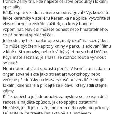
tržnice Zelný trh
, kde najdete čerstvé produkty i lokální
speciality.
Rád(a) spíte v klidu a chcete se odreagovat? Vyzkoušejte
lekce keramiky
v ateliéru
Keramika na Špilce
. Vytvoříte si
vlastní hrnek a získáte zážitek, na který budete
vzpomínat. Navíc si můžete odnést něco hmatatelného,
co připomíná společný čas.
Jednoduchý trik: naplánujte si „malý úkol“ na každý den.
To může být čtení kapitoly knihy v parku, sledování filmu
v kině u Stromovky, nebo krátký výlet na vrchol Děčína.
Když máte seznam, je snazší se rozhodnout a vyhnout
se nudě.
Není nutné utrácet spoustu peněz. V Brně jsou i zdarma
organizované akce jako street art workshopy nebo
veřejné přednášky na
Masarykově univerzitě
. Sledujte
lokální kalendáře a přidejte se k davu, který sdílí stejné
zájmy.
Klíč k úspěchu je jednoduchý: zamyslete se, co vám dělá
radost, a najděte způsob, jak to spojit s ostatními.
Nezáleží, jestli je to cafe, muzeum nebo výlet do přírody.
Důležité je, že trávíte čas aktivně a s úsměvem.