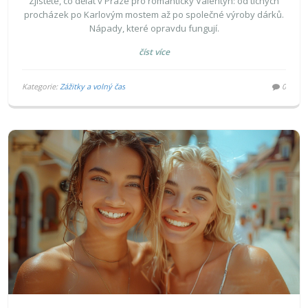
Zjistěte, co dělat v Praze pro romantický Valentýn: od tichých
procházek po Karlovým mostem až po společné výroby dárků.
Nápady, které opravdu fungují.
číst více
Kategorie:
Zážitky a volný čas
0