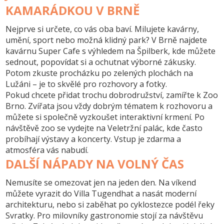
KAMARÁDKOU V BRNĚ
Nejprve si určete, co vás oba baví. Milujete kavárny,
umění, sport nebo možná klidný park? V Brně najdete
kavárnu
Super Cafe
s výhledem na Špilberk, kde můžete
sednout, popovídat si a ochutnat výborné zákusky.
Potom zkuste procházku po zelených plochách na
Lužáni – je to skvělé pro rozhovory a fotky.
Pokud chcete přidat trochu dobrodružství, zamířte k
Zoo
Brno
. Zvířata jsou vždy dobrým tématem k rozhovoru a
můžete si společně vyzkoušet interaktivní krmení. Po
návštěvě zoo se vydejte na Veletržní palác, kde často
probíhají výstavy a koncerty. Vstup je zdarma a
atmosféra vás nabudí.
DALŠÍ NÁPADY NA VOLNÝ ČAS
Nemusíte se omezovat jen na jeden den. Na víkend
můžete vyrazit do
Villa Tugendhat
a nasát moderní
architekturu, nebo si zaběhat po cyklostezce podél řeky
Svratky. Pro milovníky gastronomie stojí za návštěvu