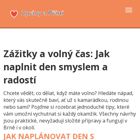
Přep
navi
Zážitky a volný čas: Jak
naplnit den smyslem a
radostí
Chcete vědět, co dělat, když máte volno? Hledáte nápad,
který vás skutečně baví, ať už s kamarádkou, rodinou
nebo sami? Pojďme si rozebrat jednoduché tipy, které
vám umožní vychutnat si každý okamžik. Všechny návrhy
jsou praktické, nevyžadují složité přípravy a fungují v
Brně i v okolí.
JAK NAPLÁNOVAT DEN S