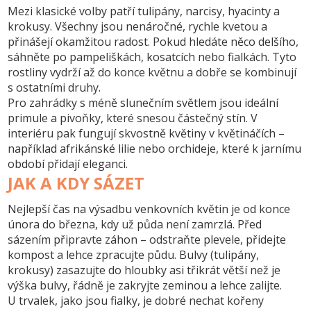
Mezi klasické volby patří tulipány, narcisy, hyacinty a
krokusy. Všechny jsou nenáročné, rychle kvetou a
přinášejí okamžitou radost. Pokud hledáte něco delšího,
sáhněte po pampeliškách, kosatcích nebo fialkách. Tyto
rostliny vydrží až do konce květnu a dobře se kombinují
s ostatními druhy.
Pro zahrádky s méně slunečním světlem jsou ideální
primule a pivoňky, které snesou částečný stín. V
interiéru pak fungují skvostně květiny v květináčích –
například afrikánské lilie nebo orchideje, které k jarnímu
období přidají eleganci.
JAK A KDY SÁZET
Nejlepší čas na výsadbu venkovních květin je od konce
února do března, kdy už půda není zamrzlá. Před
sázením připravte záhon – odstraňte plevele, přidejte
kompost a lehce zpracujte půdu. Bulvy (tulipány,
krokusy) zasazujte do hloubky asi třikrát větší než je
výška bulvy, řádně je zakryjte zeminou a lehce zalijte.
U trvalek, jako jsou fialky, je dobré nechat kořeny