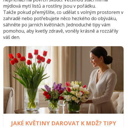
mýdlová mytí listů a rostliny jsou v pořádku.
Takže pokud přemýšlíte, co udělat s volným prostorem v
zahradě nebo potřebujete něco hezkého do obýváku,
sáhněte po jarních květinách. Jednoduché tipy vám
pomohou, aby kvetly zdravě, voněly krásně a rozzářily
váš den.
JAKÉ KVĚTINY DAROVAT K MDŽ? TIPY