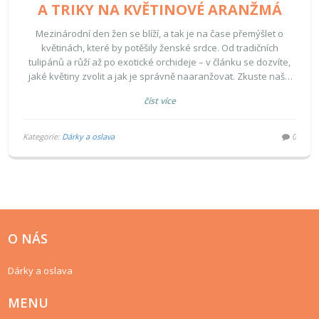
A TRIKY NA KVĚTINOVÉ ARANŽMÁ
Mezinárodní den žen se blíží, a tak je na čase přemýšlet o
květinách, které by potěšily ženské srdce. Od tradičních
tulipánů a růží až po exotické orchideje – v článku se dozvíte,
jaké květiny zvolit a jak je správně naaranžovat. Zkuste naše
tipy a udělejte někomu radost.
číst více
Kategorie:
Dárky a oslava
0
O NÁS
Dárky a oslava
MENU