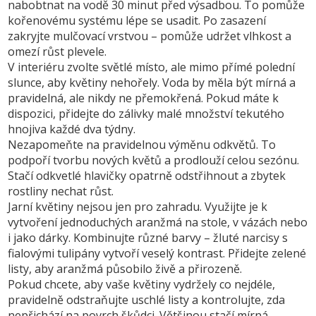
nabobtnat na vodě 30 minut před výsadbou. To pomůže
kořenovému systému lépe se usadit. Po zasazení
zakryjte mulčovací vrstvou – pomůže udržet vlhkost a
omezí růst plevele.
V interiéru zvolte světlé místo, ale mimo přímé polední
slunce, aby květiny nehořely. Voda by měla být mírná a
pravidelná, ale nikdy ne přemokřená. Pokud máte k
dispozici, přidejte do zálivky malé množství tekutého
hnojiva každé dva týdny.
Nezapomeňte na pravidelnou výměnu odkvětů. To
podpoří tvorbu nových květů a prodlouží celou sezónu.
Stačí odkvetlé hlavičky opatrně odstřihnout a zbytek
rostliny nechat růst.
Jarní květiny nejsou jen pro zahradu. Využijte je k
vytvoření jednoduchých aranžmá na stole, v vázách nebo
i jako dárky. Kombinujte různé barvy – žluté narcisy s
fialovými tulipány vytvoří veselý kontrast. Přidejte zelené
listy, aby aranžmá působilo živě a přirozeně.
Pokud chcete, aby vaše květiny vydržely co nejdéle,
pravidelně odstraňujte uschlé listy a kontrolujte, zda
nepřichází na povrch škůdci. Většinou stačí mírná