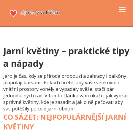
Přep
navi
Jarní květiny – praktické tipy
a nápady
Jaro je čas, kdy se příroda probouzí a zahrady i balkóny
plápolají barvami. Pokud chcete, aby vaše venkovní i
vnitřní prostory voněly a vypadaly svěže, stačí pár
jednoduchých rad. V tomto článku vám ukážu, jak vybrat
správné květiny, kde je zasadit a jak o ně pečovat, aby
vás potěšily po celé jarní období.
CO SÁZET: NEJPOPULÁRNĚJŠÍ JARNÍ
KVĚTINY