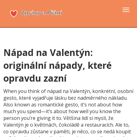
Přep
navi
Nápad na Valentýn:
originální nápady, které
opravdu zazní
When you think of
nápad na Valentýn
,
konkrétní, osobní
gesto, které vyjadřuje lásku bez nadměrného nákladu
.
Also known as
romantické gesto
, it’s not about how
much you spend—it’s about how well you know the
person you’re giving it to.
Většina lidí si myslí, že
Valentýn je o květinách, čokoládě a restauracích. Ale to,
co opravdu zůstane v paměti, je něco, co se nedá koupit