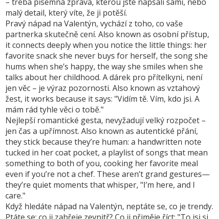
– třeba písemná zpráva, kterou jste napsali sami, nebo
malý detail, který víte, že ji potěší.
Pravý
nápad na Valentýn
,
vychází z toho, co vaše
partnerka skutečně cení
. Also known as
osobní přístup
,
it connects deeply when you notice the little things: her
favorite snack she never buys for herself, the song she
hums when she’s happy, the way she smiles when she
talks about her childhood. A
dárek pro přítelkyni
,
není
jen věc – je výraz pozornosti
. Also known as
vztahový
žest
, it works because it says: "Vidím tě. Vím, kdo jsi. A
mám rád tyhle věci o tobě."
Nejlepší
romantické gesta
,
nevyžadují velký rozpočet –
jen čas a upřímnost
. Also known as
autentické přání
,
they stick because they’re human: a handwritten note
tucked in her coat pocket, a playlist of songs that mean
something to both of you, cooking her favorite meal
even if you’re not a chef. These aren’t grand gestures—
they’re quiet moments that whisper, "I’m here, and I
care."
Když hledáte nápad na Valentýn, neptáte se, co je trendy.
Ptáte se: co ji zahřeje zevnitř? Co ji přiměje říct: "To jsi si