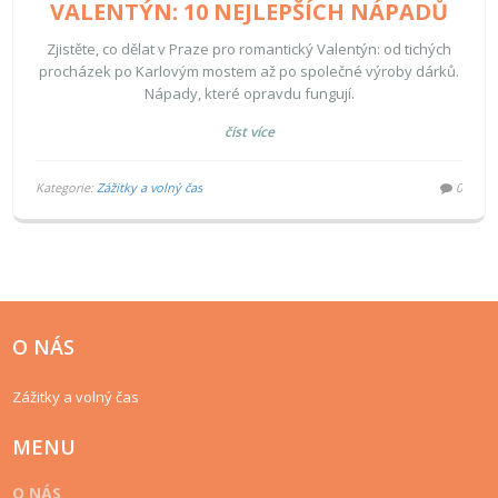
VALENTÝN: 10 NEJLEPŠÍCH NÁPADŮ
Zjistěte, co dělat v Praze pro romantický Valentýn: od tichých
procházek po Karlovým mostem až po společné výroby dárků.
Nápady, které opravdu fungují.
číst více
Kategorie:
Zážitky a volný čas
0
O NÁS
Zážitky a volný čas
MENU
O NÁS