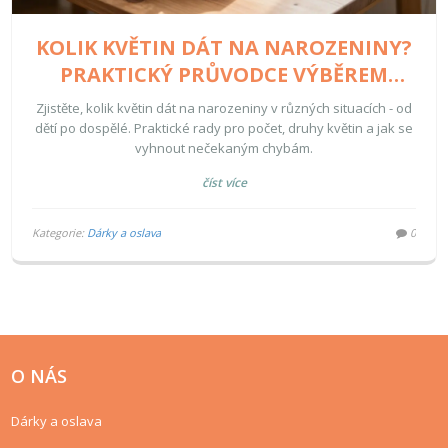
KOLIK KVĚTIN DÁT NA NAROZENINY?
PRAKTICKÝ PRŮVODCE VÝBĚREM
POČTU A DRUHU KVĚTIN
Zjistěte, kolik květin dát na narozeniny v různých situacích - od
dětí po dospělé. Praktické rady pro počet, druhy květin a jak se
vyhnout nečekaným chybám.
číst více
Kategorie:
Dárky a oslava
0
O NÁS
Dárky a oslava