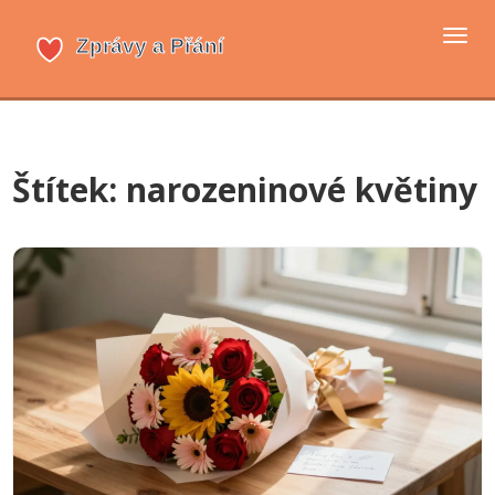
Přep
navi
Štítek: narozeninové květiny