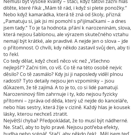
Nemusí být vysoké kvality – stačí, když tátovi zazní hlas
dítěte, které říká: „Mám tě rád, i když si plete ponožky.“
Nebo když kamarádka, která tě zná od školy, přizná:
„Pamatuju si, jak jsi mi pomohl s přijímačkami – a dnes
jsem tady.“ To je ta hodnota.
přání k narozeninám
,
slova,
která nejsou šablonou, ale výrazem skutečného vztahu
nemají být krátké, ale pravdivé. A nejde jen o slova – jde
o přítomnost. O chvíli, kdy někdo zastavil svůj den, aby ti
to řekl.
Co tedy dělat, když chceš něco víc než „Všechno
nejlepší“? Začni tím, co víš. Co tě na této osobě nejvíc
děsilo? Co tě zasmálo? Kdy jsi ji naposledy viděl plnou
radosti? Tyto detaily nejsou jen vzpomínky – jsou
důkazem, že tě zajímá. A to je to, co si lidé pamatují.
Narozeninový film
zahrnuje
i ty, kdo nejsou fyzicky
přítomni – zpráva od děda, který už nejde do kanceláře,
nebo hlas sestry, která žije v cizině. Každý hlas je kousek
lásky, kterou nechceš ztratit.
Největší chyba? Předpokládat, že to musí být nádherné.
Ne. Stačí, aby to bylo pravé. Nejsou potřeba efekty,
hudba nebo scénář. Stačí, aby někdo řekl: „Měl jsem teď