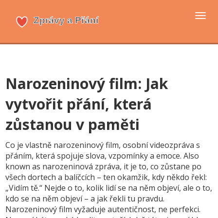
Přep
navi
Narozeninový film: Jak
vytvořit přání, která
zůstanou v paměti
Co je vlastně
narozeninový film
,
osobní videozpráva s
přáním, která spojuje slova, vzpomínky a emoce
. Also
known as
narozeninová zpráva
, it je to, co zůstane po
všech dortech a balíčcích – ten okamžik, kdy někdo řekl:
„Vidím tě.“
Nejde o to, kolik lidí se na něm objeví, ale o to,
kdo se na něm objeví – a jak řekli tu pravdu.
Narozeninový film
vyžaduje
autentičnost, ne perfekci.