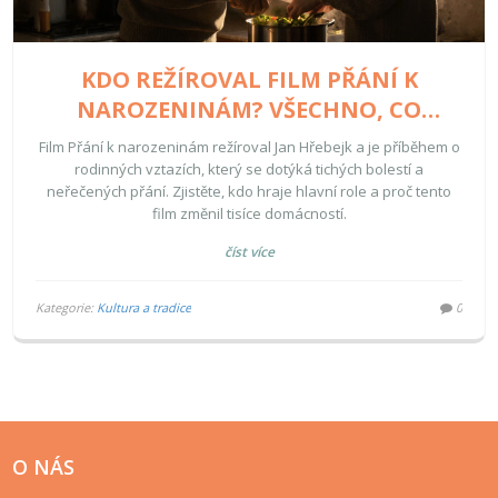
KDO REŽÍROVAL FILM PŘÁNÍ K
NAROZENINÁM? VŠECHNO, CO
POTŘEBUJETE VĚDĚT O FILMU
Film Přání k narozeninám režíroval Jan Hřebejk a je příběhem o
rodinných vztazích, který se dotýká tichých bolestí a
neřečených přání. Zjistěte, kdo hraje hlavní role a proč tento
film změnil tisíce domácností.
číst více
Kategorie:
Kultura a tradice
0
O NÁS