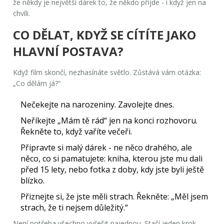
že někdy je největší dárek to, že někdo přijde - i když jen na
chvíli.
CO DĚLAT, KDYŽ SE CÍTÍTE JAKO
HLAVNÍ POSTAVA?
Když film skončí, nezhasínáte světlo. Zůstává vám otázka:
„Co dělám já?“
Nečekejte na narozeniny. Zavolejte dnes.
Neříkejte „Mám tě rád“ jen na konci rozhovoru.
Řekněte to, když vaříte večeři.
Připravte si malý dárek - ne něco drahého, ale
něco, co si pamatujete: kniha, kterou jste mu dali
před 15 lety, nebo fotka z doby, kdy jste byli ještě
blízko.
Přiznejte si, že jste měli strach. Řekněte: „Měl jsem
strach, že ti nejsem důležitý.“
Není potřeba všechno vyřešit najednou. Stačí jeden krok.