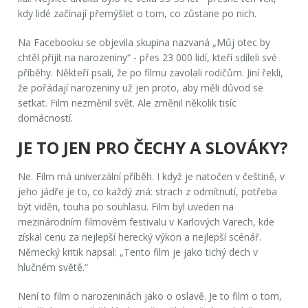
kdy lidé začínají přemýšlet o tom, co zůstane po nich.
Na Facebooku se objevila skupina nazvaná „Můj otec by
chtěl přijít na narozeniny“ - přes 23 000 lidí, kteří sdíleli své
příběhy. Někteří psali, že po filmu zavolali rodičům. Jiní řekli,
že pořádají narozeniny už jen proto, aby měli důvod se
setkat. Film nezměnil svět. Ale změnil několik tisíc
domácností.
JE TO JEN PRO ČECHY A SLOVÁKY?
Ne. Film má univerzální příběh. I když je natočen v češtině, v
jeho jádře je to, co každý zná: strach z odmítnutí, potřeba
být viděn, touha po souhlasu. Film byl uveden na
mezinárodním filmovém festivalu v Karlových Varech, kde
získal cenu za nejlepší herecký výkon a nejlepší scénář.
Německý kritik napsal: „Tento film je jako tichý dech v
hlučném světě.“
Není to film o narozeninách jako o oslavě. Je to film o tom,