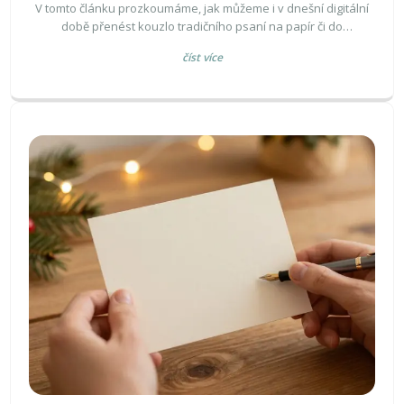
V tomto článku prozkoumáme, jak můžeme i v dnešní digitální
době přenést kouzlo tradičního psaní na papír či do
elektronické formy, aby se naše slova dotkla srdce našich
číst více
nejbližších kamarádek. Představíme konkrétní tipy a techniky,
které vám pomohou vyjádřit vaše pocity a myšlenky
způsobem, který zanechá stopu. Naučíme vás, jak psát dopisy,
které budou mít osobní nádech a jak vybrat správná slova pro
různé příležitosti.