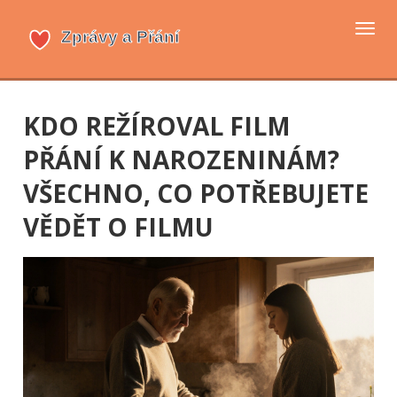
Přep
navi
KDO REŽÍROVAL FILM
PŘÁNÍ K NAROZENINÁM?
VŠECHNO, CO POTŘEBUJETE
VĚDĚT O FILMU