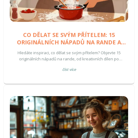
CO DĚLAT SE SVÝM PŘÍTELEM: 15
ORIGINÁLNÍCH NÁPADŮ NA RANDE A
SPOLEČNÝ ČAS
Hledáte inspiraci, co dělat se svým přítelem? Objevte 15
originálních nápadů na rande, od kreativních dílen po
romantické výlety. Poradíme vám, jak překvapit partnera k
číst více
Valentýnu nebo výročí bez zbytečných nákladů.