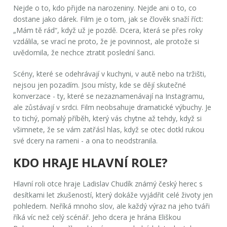
Nejde o to, kdo přijde na narozeniny. Nejde ani o to, co
dostane jako dárek. Film je o tom, jak se člověk snaží říct:
„Mám tě rád“, když už je pozdě. Dcera, která se přes roky
vzdálila, se vrací ne proto, že je povinnost, ale protože si
uvědomila, že nechce ztratit poslední šanci.
Scény, které se odehrávají v kuchyni, v autě nebo na tržišti,
nejsou jen pozadím. Jsou místy, kde se dějí skutečné
konverzace - ty, které se nezaznamenávají na Instagramu,
ale zůstávají v srdci. Film neobsahuje dramatické výbuchy. Je
to tichý, pomalý příběh, který vás chytne až tehdy, když si
všimnete, že se vám zatřásl hlas, když se otec dotkl rukou
své dcery na rameni - a ona to neodstranila.
KDO HRAJE HLAVNÍ ROLE?
Hlavní roli otce hraje
Ladislav Chudík
známý český herec s
desítkami let zkušeností, který dokáže vyjádřit celé životy jen
pohledem
. Neříká mnoho slov, ale každý výraz na jeho tváři
říká víc než celý scénář. Jeho dcera je hrána
Eliškou