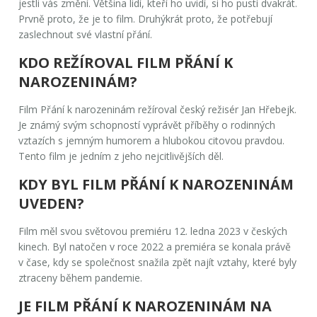
jestli vás změní. Většina lidí, kteří ho uvidí, si ho pustí dvakrát.
Prvně proto, že je to film. Druhýkrát proto, že potřebují
zaslechnout své vlastní přání.
KDO REŽÍROVAL FILM PŘÁNÍ K
NAROZENINÁM?
Film
Přání k narozeninám
režíroval český režisér
Jan Hřebejk
.
Je známý svým schopností vyprávět příběhy o rodinných
vztazích s jemným humorem a hlubokou citovou pravdou.
Tento film je jedním z jeho nejcitlivějších děl.
KDY BYL FILM PŘÁNÍ K NAROZENINÁM
UVEDEN?
Film měl svou světovou premiéru 12. ledna 2023 v českých
kinech. Byl natočen v roce 2022 a premiéra se konala právě
v čase, kdy se společnost snažila zpět najít vztahy, které byly
ztraceny během pandemie.
JE FILM PŘÁNÍ K NAROZENINÁM NA