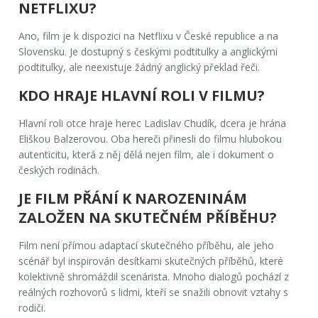
NETFLIXU?
Ano, film je k dispozici na Netflixu v České republice a na
Slovensku. Je dostupný s českými podtitulky a anglickými
podtitulky, ale neexistuje žádný anglický překlad řeči.
KDO HRAJE HLAVNÍ ROLI V FILMU?
Hlavní roli otce hraje herec
Ladislav Chudík
, dcera je hrána
Eliškou Balzerovou
. Oba hereči přinesli do filmu hlubokou
autenticitu, která z něj dělá nejen film, ale i dokument o
českých rodinách.
JE FILM PŘÁNÍ K NAROZENINÁM
ZALOŽEN NA SKUTEČNÉM PŘÍBĚHU?
Film není přímou adaptací skutečného příběhu, ale jeho
scénář byl inspirován desítkami skutečných příběhů, které
kolektivně shromáždil scenárista. Mnoho dialogů pochází z
reálných rozhovorů s lidmi, kteří se snažili obnovit vztahy s
rodiči.