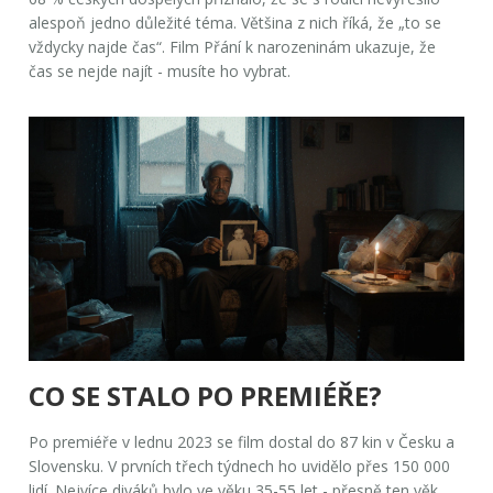
alespoň jedno důležité téma. Většina z nich říká, že „to se
vždycky najde čas“. Film
Přání k narozeninám
ukazuje, že
čas se nejde najít - musíte ho vybrat.
CO SE STALO PO PREMIÉŘE?
Po premiéře v lednu 2023 se film dostal do 87 kin v Česku a
Slovensku. V prvních třech týdnech ho uvidělo přes 150 000
lidí. Nejvíce diváků bylo ve věku 35-55 let - přesně ten věk,