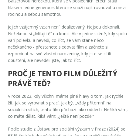
Balzerovou
herečkou, která se v posledních letech stala
hlasem jedné generace, která se snaží najít rovnováhu mezi
rodinou a sebou samotnou
.
Jejich vzájemný vztah není idealizovaný. Nejsou dokonalí.
Neřeknou si „Miluji tě“ na konci. Ale v jedné scéně, kdy spolu
vaří polévku a nevědí, co říct, se vám stane něco
nečekaného - přestanete sledovat film a začnete si
vzpomínat na své vlastní narozeniny, kdy jste se cítili
opuštění, ale nevěděli jste, jak to říct.
PROČ JE TENTO FILM DŮLEŽITÝ
PRÁVĚ TEĎ?
V roce 2023, kdy všichni máme plné hlavy o tom, jak rychle
žít, jak se vyrovnat s prací, jak být „vždy přítomní“ na
sociálních sítích, tento film přichází jako oddech. Neříká vám,
co máte dělat. Říká vám: „Ještě není pozdě.“
Podle studie z Ústavu pro sociální výzkum v Praze (2024) se
68 % českých dospělých přiznalo, že se s rodiči nevyřešilo