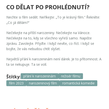
CO DĚLAT PO PROHLÉDNUTÍ?
Nechte si film sedět. Neříkejte: „To je krásný film.“ Řekněte:
„Co já dělám?“
Nečekejte na příští narozeniny. Nečekejte na Vánoce.
Nečekejte na to, kdy se všechno vyřeší samo. Napište
zprávu. Zavolejte. Přijďte. I když nevíte, co říct. I když se
bojíte, že vás nebudou chtít slyšet.
Největší přání k narozeninám není dárek. Je to přítomnost. A
ta se nekupuje. Ta se volí.
Štítky:
přání k narozeninám
režisér filmu
film 2023
narozeninový film
romantická komedie