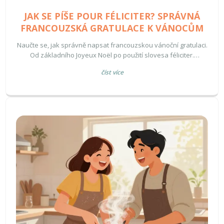
JAK SE PÍŠE POUR FÉLICITER? SPRÁVNÁ
FRANCOUZSKÁ GRATULACE K VÁNOCŮM
Naučte se, jak správně napsat francouzskou vánoční gratulaci.
Od základního Joyeux Noël po použití slovesa féliciter.
Praktické tipy pro tykání, vykání a kulturní nuance.
číst více