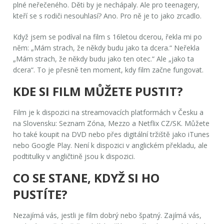
plné neřečeného. Děti by je nechápaly. Ale pro teenagery,
kteří se s rodiči nesouhlasí? Ano. Pro ně je to jako zrcadlo.
Když jsem se podíval na film s 16letou dcerou, řekla mi po
něm: „Mám strach, že někdy budu jako ta dcera.“ Neřekla
„Mám strach, že někdy budu jako ten otec.“ Ale „jako ta
dcera“. To je přesně ten moment, kdy film začne fungovat.
KDE SI FILM MŮŽETE PUSTIT?
Film je k dispozici na streamovacích platformách v Česku a
na Slovensku:
Seznam Zóna
,
Mezzo
a
Netflix CZ/SK
. Můžete
ho také koupit na DVD nebo přes digitální tržiště jako iTunes
nebo Google Play. Není k dispozici v anglickém překladu, ale
podtitulky v angličtině jsou k dispozici.
CO SE STANE, KDYŽ SI HO
PUSTÍTE?
Nezajímá vás, jestli je film dobrý nebo špatný. Zajímá vás,