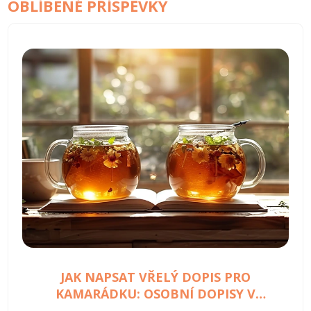
OBLÍBENÉ PŘÍSPĚVKY
JAK NAPSAT VŘELÝ DOPIS PRO
KAMARÁDKU: OSOBNÍ DOPISY V
DIGITÁLNÍM VĚKU