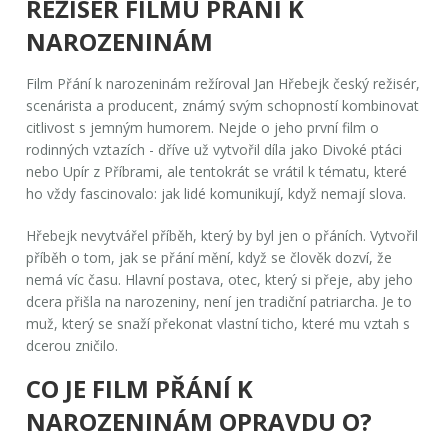
REŽISÉR FILMU PŘÁNÍ K
NAROZENINÁM
Film
Přání k narozeninám
režíroval
Jan Hřebejk
český režisér,
scenárista a producent, známý svým schopností kombinovat
citlivost s jemným humorem
. Nejde o jeho první film o
rodinných vztazích - dříve už vytvořil díla jako
Divoké ptáci
nebo
Upír z Příbrami
, ale tentokrát se vrátil k tématu, které
ho vždy fascinovalo: jak lidé komunikují, když nemají slova.
Hřebejk nevytvářel příběh, který by byl jen o přáních. Vytvořil
příběh o tom, jak se přání mění, když se člověk dozví, že
nemá víc času. Hlavní postava, otec, který si přeje, aby jeho
dcera přišla na narozeniny, není jen tradiční patriarcha. Je to
muž, který se snaží překonat vlastní ticho, které mu vztah s
dcerou zničilo.
CO JE FILM PŘÁNÍ K
NAROZENINÁM OPRAVDU O?