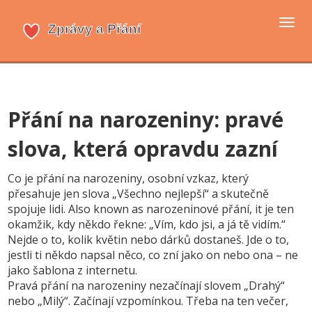
Přep
navi
Přání na narozeniny: pravé
slova, která opravdu zazní
Co je
přání na narozeniny
,
osobní vzkaz, který
přesahuje jen slova „Všechno nejlepší“ a skutečně
spojuje lidi
. Also known as
narozeninové přání
, it je ten
okamžik, kdy někdo řekne: „Vím, kdo jsi, a já tě vidím.“
Nejde o to, kolik květin nebo dárků dostaneš. Jde o to,
jestli ti někdo napsal něco, co zní jako on nebo ona – ne
jako šablona z internetu.
Pravá přání na narozeniny nezačínají slovem „Drahý“
nebo „Milý“. Začínají vzpomínkou. Třeba na ten večer,