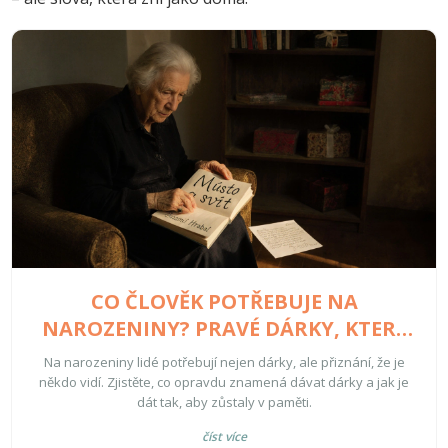
CO ČLOVĚK POTŘEBUJE NA
NAROZENINY? PRAVÉ DÁRKY, KTERÉ
SKUTEČNĚ ZNAMENAJÍ NĚCO
Na narozeniny lidé potřebují nejen dárky, ale přiznání, že je
někdo vidí. Zjistěte, co opravdu znamená dávat dárky a jak je
dát tak, aby zůstaly v paměti.
číst více