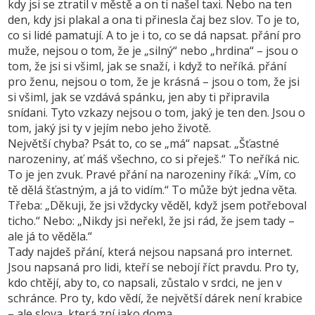
kdy jsi se ztratil v městě a on ti našel taxi. Nebo na ten
den, kdy jsi plakal a ona ti přinesla čaj bez slov. To je to,
co si lidé pamatují. A to je i to, co se dá napsat.
přání pro
muže
,
nejsou o tom, že je „silný“ nebo „hrdina“ – jsou o
tom, že jsi si všiml, jak se snaží, i když to neříká
.
přání
pro ženu
,
nejsou o tom, že je krásná – jsou o tom, že jsi
si všiml, jak se vzdává spánku, jen aby ti připravila
snídani
.
Tyto vzkazy nejsou o tom, jaký je ten den. Jsou o
tom, jaký jsi ty v jejím nebo jeho životě.
Největší chyba? Psát to, co se „má“ napsat. „Šťastné
narozeniny, ať máš všechno, co si přeješ.“ To neříká nic.
To je jen zvuk. Pravé přání na narozeniny říká: „Vím, co
tě dělá šťastným, a já to vidím.“ To může být jedna věta.
Třeba: „Děkuji, že jsi vždycky věděl, když jsem potřeboval
ticho.“ Nebo: „Nikdy jsi neřekl, že jsi rád, že jsem tady –
ale já to věděla.“
Tady najdeš přání, která nejsou napsaná pro internet.
Jsou napsaná pro lidi, kteří se nebojí říct pravdu. Pro ty,
kdo chtějí, aby to, co napsali, zůstalo v srdci, ne jen v
schránce. Pro ty, kdo vědí, že největší dárek není krabice
– ale slova, která zní jako doma.