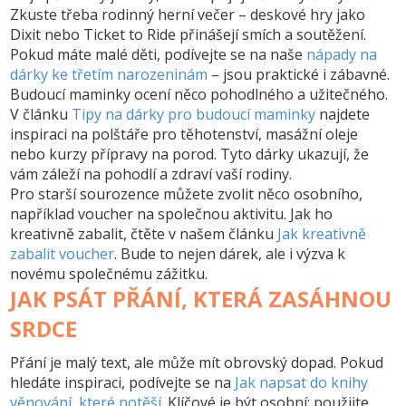
Zkuste třeba
rodinný herní večer
– deskové hry jako
Dixit nebo Ticket to Ride přinášejí smích a soutěžení.
Pokud máte malé děti, podívejte se na naše
nápady na
dárky ke třetím narozeninám
– jsou praktické i zábavné.
Budoucí maminky ocení něco pohodlného a užitečného.
V článku
Tipy na dárky pro budoucí maminky
najdete
inspiraci na polštáře pro těhotenství, masážní oleje
nebo kurzy přípravy na porod. Tyto dárky ukazují, že
vám záleží na pohodlí a zdraví vaší rodiny.
Pro starší sourozence můžete zvolit něco osobního,
například
voucher na společnou aktivitu
. Jak ho
kreativně zabalit, čtěte v našem článku
Jak kreativně
zabalit voucher
. Bude to nejen dárek, ale i výzva k
novému společnému zážitku.
JAK PSÁT PŘÁNÍ, KTERÁ ZASÁHNOU
SRDCE
Přání je malý text, ale může mít obrovský dopad. Pokud
hledáte inspiraci, podívejte se na
Jak napsat do knihy
věnování, které potěší
. Klíčové je být osobní: použijte