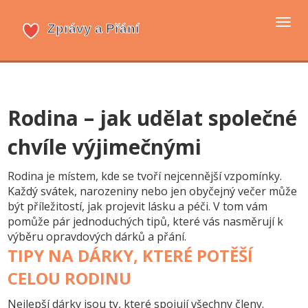
Přep
navi
Rodina – jak udělat společné
chvíle výjimečnými
Rodina je místem, kde se tvoří nejcennější vzpomínky.
Každý svátek, narozeniny nebo jen obyčejný večer může
být příležitostí, jak projevit lásku a péči. V tom vám
pomůže pár jednoduchých tipů, které vás nasměrují k
výběru opravdových dárků a přání.
TIPY NA DÁRKY, KTERÉ POTĚŠÍ
CELOU RODINU
Nejlepší dárky jsou ty, které spojují všechny členy.