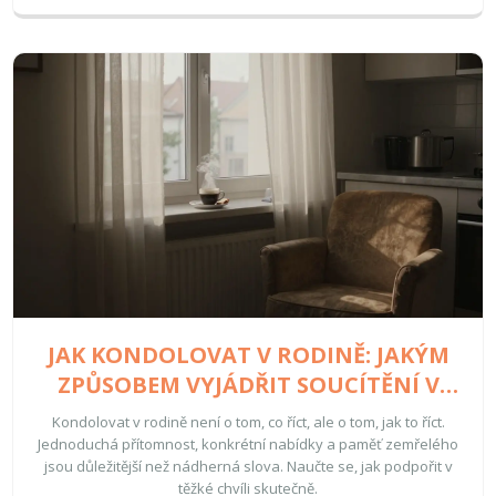
JAK KONDOLOVAT V RODINĚ: JAKÝM
ZPŮSOBEM VYJÁDŘIT SOUCÍTĚNÍ V
TĚŽKÉ CHVÍLI
Kondolovat v rodině není o tom, co říct, ale o tom, jak to říct.
Jednoduchá přítomnost, konkrétní nabídky a paměť zemřelého
jsou důležitější než nádherná slova. Naučte se, jak podpořit v
těžké chvíli skutečně.