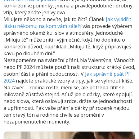
konkrétní vzpomínky, jména a pravděpodobně i drobný
vtip, který znáte jen vy dva.
Milujete někoho a nevíte, jak to říct? Článek
Jak vyjádřit
lásku někomu, na kom vám záleží
vás provede výběrem
správného okamžiku, slov a atmosféry. Jednoduché
„Miluju tě“ může zníti i výjimečně, když ho doplníte o
konkrétní důvod, například „Miluju tě, když připravuješ
kávu po dlouhém dni.“
Nezapomeňte na sváteční přání. Na Valentýna, Vánocích
nebo PF 2024 můžete použít naši strukturu: krátký úvod,
osobní část a přání budoucnosti. V
Jak správně psát PF
2024
najdete praktické vzory a tipy, jak se vyhnout klišé.
Na závěr – rodina roste, mění se, ale potřeba cítit se
milovaně zůstává stejná. Ať už jde o dárky, které spojují,
nebo slova, která oslovují srdce, držte se jednoduchosti
a upřímnosti. Pak vaše přání a dárky přirozeně najdou
ten pravý tón a rodinné chvíle se promění v
nezapomenutelné momenty.