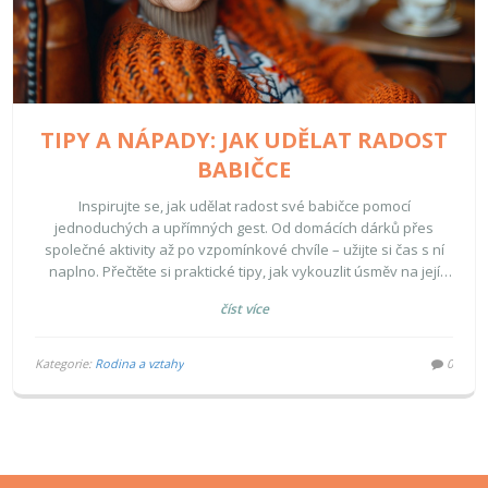
TIPY A NÁPADY: JAK UDĚLAT RADOST
BABIČCE
Inspirujte se, jak udělat radost své babičce pomocí
jednoduchých a upřímných gest. Od domácích dárků přes
společné aktivity až po vzpomínkové chvíle – užijte si čas s ní
naplno. Přečtěte si praktické tipy, jak vykouzlit úsměv na její
tváři a udělat ji šťastnou.
číst více
Kategorie:
Rodina a vztahy
0