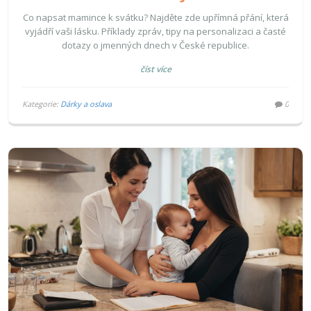
Co napsat mamince k svátku? Najděte zde upřímná přání, která
vyjádří vaši lásku. Příklady zpráv, tipy na personalizaci a časté
dotazy o jmenných dnech v České republice.
číst více
Kategorie:
Dárky a oslava
0