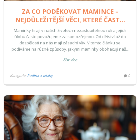
ZA CO PODĚKOVAT MAMINCE –
NEJDŮLEŽITĚJŠÍ VĚCI, KTERÉ ČASTO
PŘEHLÍŽÍME
Maminky hrají v našich životech nezastupitelnou roli a jejich
úlohu často považujeme za samozřejmou. Od dětství až do
dospělosti na nás mají zásadní vliv. V tomto článku se
podíváme na různé způsoby, jakými maminky obohacují naše
životy a proč bychom jim za to měli být vděční. Nabídneme také
číst více
pár tipů, jak jim svou vděčnost vhodně vyjádřit.
Kategorie:
Rodina a vztahy
0