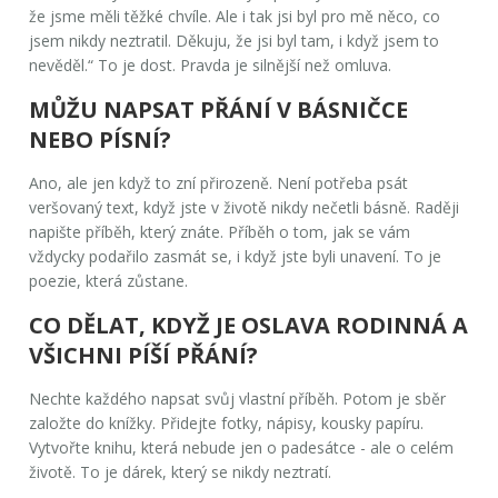
že jsme měli těžké chvíle. Ale i tak jsi byl pro mě něco, co
jsem nikdy neztratil. Děkuju, že jsi byl tam, i když jsem to
nevěděl.“ To je dost. Pravda je silnější než omluva.
MŮŽU NAPSAT PŘÁNÍ V BÁSNIČCE
NEBO PÍSNÍ?
Ano, ale jen když to zní přirozeně. Není potřeba psát
veršovaný text, když jste v životě nikdy nečetli básně. Raději
napište příběh, který znáte. Příběh o tom, jak se vám
vždycky podařilo zasmát se, i když jste byli unavení. To je
poezie, která zůstane.
CO DĚLAT, KDYŽ JE OSLAVA RODINNÁ A
VŠICHNI PÍŠÍ PŘÁNÍ?
Nechte každého napsat svůj vlastní příběh. Potom je sběr
založte do knížky. Přidejte fotky, nápisy, kousky papíru.
Vytvořte knihu, která nebude jen o padesátce - ale o celém
životě. To je dárek, který se nikdy neztratí.