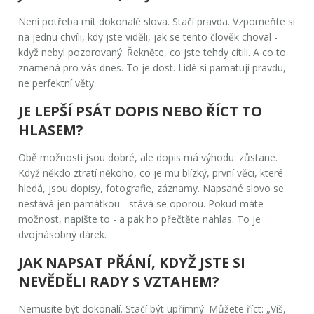
Není potřeba mít dokonalé slova. Stačí pravda. Vzpomeňte si
na jednu chvíli, kdy jste viděli, jak se tento člověk choval -
když nebyl pozorovaný. Řekněte, co jste tehdy cítili. A co to
znamená pro vás dnes. To je dost. Lidé si pamatují pravdu,
ne perfektní věty.
JE LEPŠÍ PSÁT DOPIS NEBO ŘÍCT TO
HLASEM?
Obě možnosti jsou dobré, ale dopis má výhodu: zůstane.
Když někdo ztratí někoho, co je mu blízký, první věci, které
hledá, jsou dopisy, fotografie, záznamy. Napsané slovo se
nestává jen památkou - stává se oporou. Pokud máte
možnost, napište to - a pak ho přečtěte nahlas. To je
dvojnásobný dárek.
JAK NAPSAT PŘÁNÍ, KDYŽ JSTE SI
NEVĚDĚLI RADY S VZTAHEM?
Nemusíte být dokonalí. Stačí být upřímný. Můžete říct: „Víš,