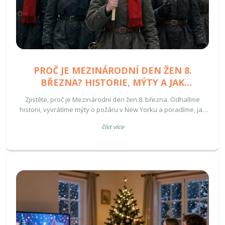
PROČ JE MEZINÁRODNÍ DEN ŽEN 8.
BŘEZNA? HISTORIE, MÝTY A JAK
OSLAVOVAT
Zjistěte, proč je Mezinárodní den žen 8. března. Odhalíme
historii, vyvrátíme mýty o požáru v New Yorku a poradíme, jak
svátek oslavit s citem.
číst více