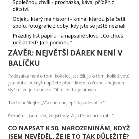
Společnou chvíli - procházka, káva, příběh z
dětství.
Objekt, který má historii - kniha, kterou jste četli
spolu, fotografie z doby, kdy jste se ještě neznali.
Prázdný list papíru - a napsané slovo: „Co chceš
udělat teď? Já ti pomohu.“
ZÁVĚR: NEJVĚTŠÍ DÁREK NENÍ V
BALÍČKU
Padesátka není o tom, kolik let jste žili. Je o tom, kolik životů
jste dotkli. A když napíšete přání, které to řekne - nejenom
slyšíte, že je to hezké. Cítíte, že to je pravda.
Takže neříkejte: „Všechno nejlepší k padesátce.“
Řekněte: „Jsem rád, že jsi tady. A já tě nechci ztratit.“
CO NAPSAT K 50. NAROZENINÁM, KDYŽ
JSEM NEVĚDĚL, ŽE JE TO TAK DŮLEŽITÉ?