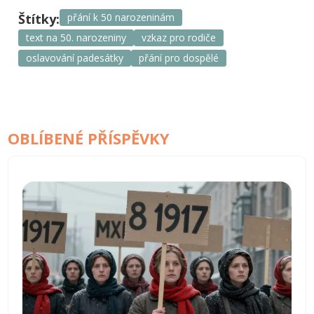
Štítky:
přání k 50 narozeninám
text na 50. narozeniny
vzkaz pro rodiče
oslavování padesátky
přání pro dospělé
OBLÍBENÉ PŘÍSPĚVKY