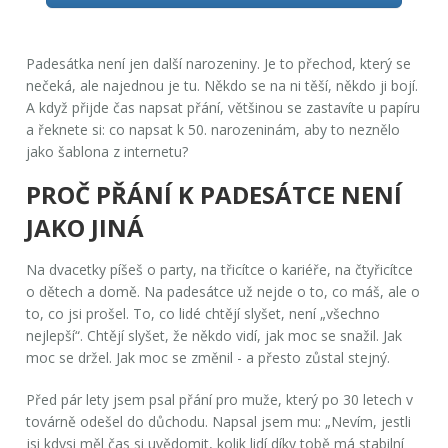
Padesátka není jen další narozeniny. Je to přechod, který se
nečeká, ale najednou je tu. Někdo se na ni těší, někdo ji bojí.
A když přijde čas napsat přání, většinou se zastavíte u papíru
a řeknete si:
co napsat k 50. narozeninám
, aby to neznělo
jako šablona z internetu?
PROČ PŘÁNÍ K PADESÁTCE NENÍ
JAKO JINÁ
Na dvacetky píšeš o party, na třicítce o kariéře, na čtyřicítce
o dětech a domě. Na padesátce už nejde o to, co máš, ale o
to, co jsi prošel. To, co lidé chtějí slyšet, není
„všechno
nejlepší“
. Chtějí slyšet, že někdo vidí, jak moc se snažil. Jak
moc se držel. Jak moc se změnil - a přesto zůstal stejný.
Před pár lety jsem psal přání pro muže, který po 30 letech v
továrně odešel do důchodu. Napsal jsem mu: „Nevím, jestli
jsi kdysi měl čas si uvědomit, kolik lidí díky tobě má stabilní