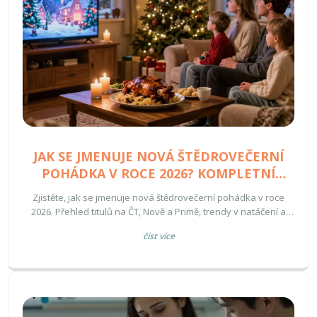
JAK SE JMENUJE NOVÁ ŠTĚDROVEČERNÍ
POHÁDKA V ROCE 2026? KOMPLETNÍ
PŘEHLED
Zjistěte, jak se jmenuje nová štědrovečerní pohádka v roce
2026. Přehled titulů na ČT, Nově a Primě, trendy v natáčení a
tipy, jak vybrat ten nejlepší vánoční film pro vaši rodinu.
číst více