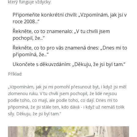
který funguje vždycky:
Připomeňte konkrétní chvíli:
„Vzpomínám, jak jsi v
roce 2008...“
Řekněte, co to znamenalo:
„V tu chvíli jsem
pochopil, že...“
Řekněte, co to pro vás znamená dnes:
„Dnes mi to
připomíná, že...“
Ukončete s děkuvzdáním:
„Děkuju, že jsi byl tam.“
Příklad:
„Vzpomínám, jak jsi mi pomohl přesunout byt, i když jsi měl
zlomenou ruku. V tu chvíli jsem pochopil, že lidé nejsou
podle toho, co mají, ale podle toho, co dají. Dnes mi to
připomíná, že jsi stále ten, kdo dává - i když už nemáš tolik
síly. Děkuju, že jsi byl tam.“