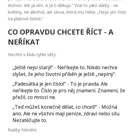
domov. Ale já vím. A já ti děkuju.“ Vzal to jako dárky - ne
květiny, ne alkohol, ale slova, která mu řekla:
„Nejsi jen číslo
na platové listině.“
CO OPRAVDU CHCETE ŘÍCT - A
NEŘÍKAT
Nechte v klidu tyhle věty:
„Ještě nejsi starý!“ - Neříkejte to. Nikdo nechce
slyšet, že jeho životní příběh je ještě „neplný“.
„Padesátka je jen číslo!“ - To je pravda. Ale
neříkejte to. Číslo je pro něj znamení. Znamení, že
přežil, co mnozí ne.
„Teď můžeš konečně dělat, co chceš!“ - Možná
ano. Ale ne všichni mají peníze, zdraví nebo sílu.
Nezatěžujte to.
Raději řekněte: