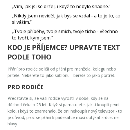
„Vím, jak jsi se držel, i když to nebylo snadné.“
„Nikdy jsem neviděl, jak bys se vzdal - a to je to, co
si vážím.“
„Tvoje příběhy, tvoje smích, tvoje ticho - všechno
to tvoří, kým jsem.“
KDO JE PŘÍJEMCE? UPRAVTE TEXT
PODLE TOHO
Přání pro rodiče se liší od přání pro manžela, kolegu nebo
přítele. Neberete to jako šablonu - berete to jako portrét.
PRO RODIČE
Představte si, že vaši rodiče vyrostli v době, kdy se na
důchod čekalo 25 let. Když si pamatujete, jak ti koupili první
kolo, i když to znamenalo, že oni nekoupili nový televizor - to
je důvod, proč se přání k padesátce musí dotýkat srdce, ne
hlavy.