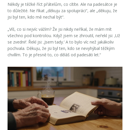
Někdy je těžké říct přátelům, co cítíte. Ale na padesátce je
to důležité. Ne říkat „děkuju za spolupráci“, ale „děkuju, že
jsi byl ten, kdo mě nechal být“.
„Víš, co si nejvíc vážím? Že jsi nikdy neříkal, že mám mít
všechno pod kontrolou. Když jsem se zhroutil, neřekl jsi: ‚Už
se zvedni!‘. Řekl jsi: ‚Jsem tady.‘ A to bylo víc než jakákoliv
pochvala. Děkuju, že jsi byl ten, kdo se nevyhýbal těžkým
chvílím. To je přesně to, co děláš od padesáti let.“