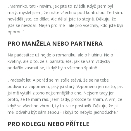
„Maminko, tati - nevím, jak jste to zvládli. Když jsem byl
malý, myslel jsem, že máte všechno pod kontrolou. Teď vím:
nevěděli jste, co dělat. Ale dělali jste to stejně. Děkuju, že
jste se nevzdali. Nejen pro mě - ale pro všechny, kdo jste byli
oporou.“
PRO MANŽELA NEBO PARTNERA
Na padesátce už nejde o romantiku, ale o hlubinu. Ne o
květiny, ale o to, že si pamatujete, jak se vám vždycky
podařilo zasmát se, i když bylo všechno špatně.
„Padesát let. A pořád se mi stále stává, že se na tebe
podívám a zapomenu, jaký jsi starý. Vzpomenu jen na to, jak
jsi mě vytáhl z toho nejtemnějšího dne. Nejsem tady jen
proto, že tě mám rád. Jsem tady, protože tě znám. A vím, že
když se všechno zhroutí, ty to zase postavíš. Děkuju, že jsi
měl odvahu být sám sebou - i když to nebylo jednoduché.“
PRO KOLEGU NEBO PŘÍTELE