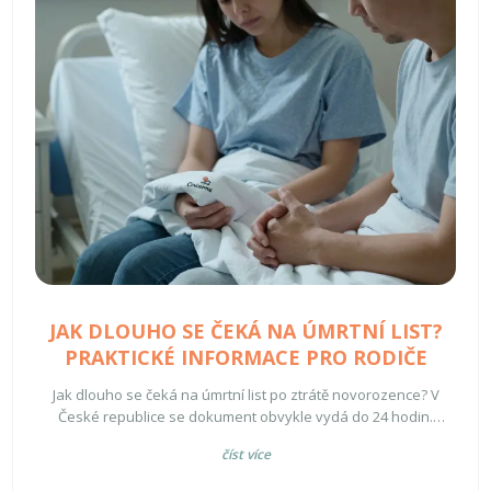
JAK DLOUHO SE ČEKÁ NA ÚMRTNÍ LIST?
PRAKTICKÉ INFORMACE PRO RODIČE
Jak dlouho se čeká na úmrtní list po ztrátě novorozence? V
České republice se dokument obvykle vydá do 24 hodin.
Zjistěte, co dělat, když se zdrží, jak ho získat i později a co dál
číst více
po jeho získání.