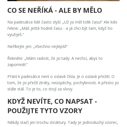
CO SE NEŘÍKÁ - ALE BY MĚLO
Na padesátce lidé často slyší: „Už jsi měl tolik času!“ Ale kdo
řekne: „Máš ještě hodně času - a já chci být tam, když ho
využiješ.“
Neříkejte jen: „Všechno nejlepší!“
Řekněte: „Mám radost, že jsi tady. A nechci, abys to
zapomněl.“
Přání k padesátce není o oslavě čísla. Je o oslavě přežití. O
tom, že jsi přežil ztráty, neúspěchy, pochybnosti. A přesto jsi
stále stál. To je to, co stojí za slovy.
KDYŽ NEVÍTE, CO NAPSAT -
POUŽIJTE TYTO VZORY
Někdy stačí jen trochu struktury. Tady je jednoduchý vzorec,