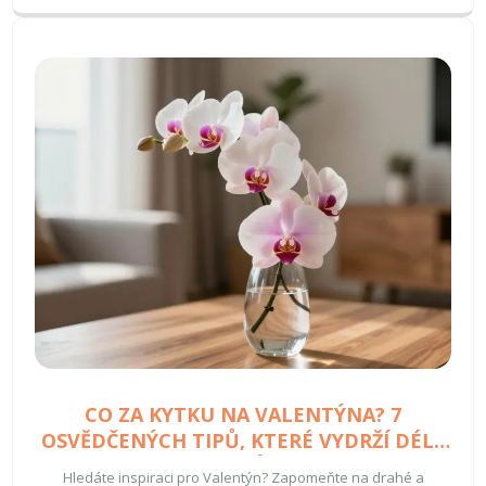
CO ZA KYTKU NA VALENTÝNA? 7
OSVĚDČENÝCH TIPŮ, KTERÉ VYDRŽÍ DÉLE
NEŽ RŮŽE
Hledáte inspiraci pro Valentýn? Zapomeňte na drahé a