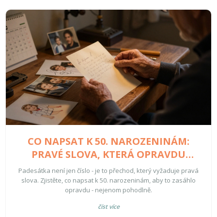
CO NAPSAT K 50. NAROZENINÁM:
PRAVÉ SLOVA, KTERÁ OPRAVDU
ZASÁHNOU
Padesátka není jen číslo - je to přechod, který vyžaduje pravá
slova. Zjistěte, co napsat k 50. narozeninám, aby to zasáhlo
opravdu - nejenom pohodlně.
číst více