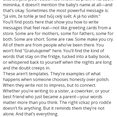
miminka
, it doesn’t mention the baby’s name at all—and
that’s okay. Sometimes the most powerful message is:
"Já vím, že tohle je teď tvůj celý svět. A já ho vidím."
You’ll find posts here that show you how to write
messages that feel real—not like greeting cards from a
store. Some are for mothers, some for fathers, some for
both. Some are short. Some are raw. Some make you cry.
All of them are from people who’ve been there. You
won’t find "Gratulujeme!" here. You’ll find the kind of
words that stay on the fridge, tucked into a baby book,
or whispered back to yourself when the nights are long
and the doubt creeps in.
These aren’t templates. They’re examples of what
happens when someone chooses honesty over polish.
When they write not to impress, but to connect.
Whether you’re writing to a sister, a coworker, or your
best friend who just became a parent—your words
matter more than you think. The right
vzkaz pro rodiče
doesn’t fix anything. But it reminds them they’re not
alone. And that’s everything.