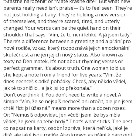
"Šťastné narození!" or "Máte krásné dítě!" But what new
parents really need isn’t praise—it’s to feel seen. They’re
not just holding a baby. They’re holding a new version
of themselves, and they’re scared, tired, and utterly
changed. Your words can be the quiet hand on their
shoulder that says: "Vím, že to není lehké. A já jsem tady."
There’s a difference between a greeting and a
přání pro
nové rodiče
,
vzkaz, který rozpoznává jejich emocionální
skutečnost a ne jen jejich nový status
. Also known as
texty na Den matek
, it’s not about rhyming verses or
perfect grammar. It’s about truth. One woman told us
she kept a note from a friend for five years: "Vím, že
dnes nechceš sladké pohádky. Chceš, aby někdo věděl,
jak tě to zničilo... a jak jsi to překonala."
Don’t overthink it. You don’t need to write a novel. A
simple "Vím, že se nejspíš nechceš ani otočit, ale jen jsem
chtěl říct: jsi úžasná." means more than a dozen roses.
Or: "Nemusíš odpovídat. Jen věděl jsem, že bys měla
vědět, že jsem na tebe hrdý." That’s what sticks. The best
co napsat na karty
,
osobní zpráva, která neříká, jaké je
dítě, ale jaké jsou rodiče
. Also known as
přání k narození