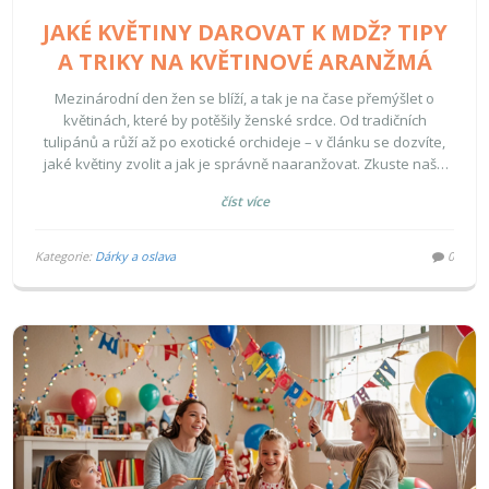
JAKÉ KVĚTINY DAROVAT K MDŽ? TIPY
A TRIKY NA KVĚTINOVÉ ARANŽMÁ
Mezinárodní den žen se blíží, a tak je na čase přemýšlet o
květinách, které by potěšily ženské srdce. Od tradičních
tulipánů a růží až po exotické orchideje – v článku se dozvíte,
jaké květiny zvolit a jak je správně naaranžovat. Zkuste naše
tipy a udělejte někomu radost.
číst více
Kategorie:
Dárky a oslava
0