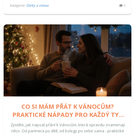
Kategorie:
Dárky a oslava
0
CO SI MÁM PŘÁT K VÁNOCŮM?
PRAKTICKÉ NÁPADY PRO KAŽDÝ TYP
VZTAHU
Zjistěte, jak napsat přání k Vánocům, která opravdu znamenají
něco. Od partnera po dítě, od kolegy po sebe sama - praktické