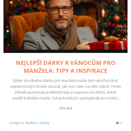
NEJLEPŠÍ DÁRKY K VÁNOCŮM PRO
MANŽELA: TIPY A INSPIRACE
Výběr vhodného dárku pro manžela může být náročný úkol,
zejména když chcete ukázat, jak moc vám na něm záleží. Tento
článek poskytuje praktické tipy a inspiraci na dárky, které
potěší každého muže. Od technických vychytávek po osobní
zážitky, nabízíme různorodé nápady, které jsou zaručeně
číst více
úspěšné. Nechte se inspirovat a udělejte letošní Vánoce
nezapomenutelné pro svého partnera.
Kategorie:
Rodina a vztahy
0