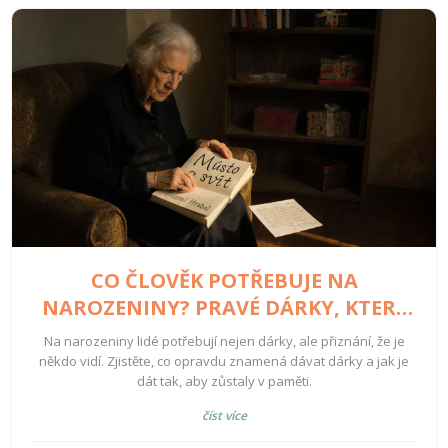
CO ČLOVĚK POTŘEBUJE NA
NAROZENINY? PRAVÉ DÁRKY, KTERÉ
SKUTEČNĚ ZNAMENAJÍ NĚCO
Na narozeniny lidé potřebují nejen dárky, ale přiznání, že je
někdo vidí. Zjistěte, co opravdu znamená dávat dárky a jak je
dát tak, aby zůstaly v paměti.
číst více