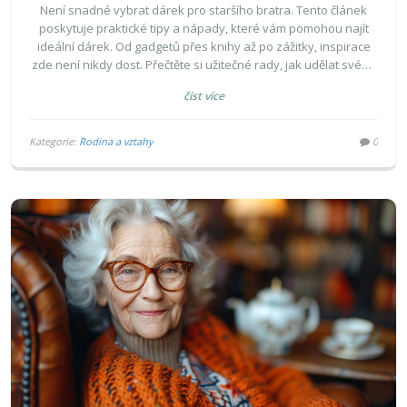
Není snadné vybrat dárek pro staršího bratra. Tento článek
poskytuje praktické tipy a nápady, které vám pomohou najít
ideální dárek. Od gadgetů přes knihy až po zážitky, inspirace
zde není nikdy dost. Přečtěte si užitečné rady, jak udělat svého
bratra šťastným.
číst více
Kategorie:
Rodina a vztahy
0