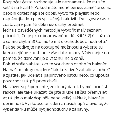
Rozpočet často rozhoduje, ale neznamená, že musíte
šetřit na kvalitě. Pokud máte méně peněz, zaměřte se na
osobní dotek: napište dopis, vytvořte playlist nebo
naplánujte den plný společných aktivit. Tyto gesty často
zůstávají v paměti déle než drahý předmět.
Jedna z osvědčených metod je vytvořit malý seznam
priorit: 1) Co je pro obdarovaného důležité? 2) Co už má
a co mu chybí? 3) Co může mít dlouhodobou hodnotu?
Pak se podívejte na dostupné možnosti a vyberte tu,
která nejlépe kombinuje vše dohromady. Vždy mějte na
paměti, že darování je o vztahu, ne o ceně.
Pokud stále váháte, zvolte voucher s osobním balením.
Na našem blogu najdete "Jak kreativně zabalit voucher"
a zjistíte, jak udělat z papírového lístku něco, co upoutá
pozornost už při první chvíli.
Na závěr si připomeňte, že dobrý dárek by měl přinést
radost, ale také ukázat, že jste si udělali čas přemýšlet.
Ať už jde o malý doplněk nebo velký zážitek, hlavní je
upřímnost. Vyzkoušejte jeden z našich tipů a uvidíte, že
výběr dárku může být jednoduchý a zábavný.