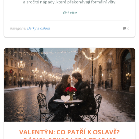
a srdčité nápady, které překonávají formální věty.
číst více
Kategorie:
Dárky a oslava
0
VALENTÝN: CO PATŘÍ K OSLAVĚ?