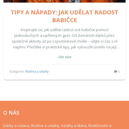
TIPY A NÁPADY: JAK UDĚLAT RADOST
BABIČCE
Inspirujte se, jak udělat radost své babičce pomocí
jednoduchých a upřímných gest. Od domácích dárků přes
společné aktivity až po vzpomínkové chvíle – užijte si čas s ní
naplno. Přečtěte si praktické tipy, jak vykouzlit úsměv na její
tváři a udělat ji šťastnou.
číst více
Kategorie:
Rodina a vztahy
0
O NÁS
Dárky a oslava, Rodina a vztahy, Vztahy a láska, Rodičovství a