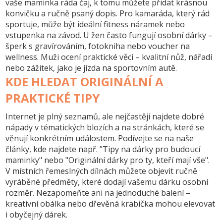
vaše maminka ráda čaj, k tomu můžete přidat krásnou
konvičku a ručně psaný dopis. Pro kamaráda, který rád
sportuje, může být ideální fitness náramek nebo
vstupenka na závod. U žen často fungují osobní dárky –
šperk s gravírováním, fotokniha nebo voucher na
wellness. Muži ocení praktické věci – kvalitní nůž, nářadí
nebo zážitek, jako je jízda na sportovním autě.
KDE HLEDAT ORIGINÁLNÍ A
PRAKTICKÉ TIPY
Internet je plný seznamů, ale nejčastěji najdete dobré
nápady v tématických blozích a na stránkách, které se
věnují konkrétním událostem. Podívejte se na naše
články, kde najdete např. "Tipy na dárky pro budoucí
maminky" nebo "Originální dárky pro ty, kteří mají vše".
V místních řemeslných dílnách můžete objevit ručně
vyráběné předměty, které dodají vašemu dárku osobní
rozměr. Nezapomeňte ani na jednoduché balení –
kreativní obálka nebo dřevěná krabička mohou elevovat
i obyčejný dárek.