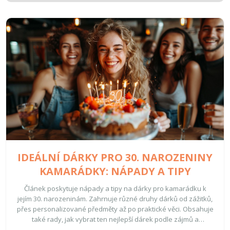
IDEÁLNÍ DÁRKY PRO 30. NAROZENINY
KAMARÁDKY: NÁPADY A TIPY
Článek poskytuje nápady a tipy na dárky pro kamarádku k
jejím 30. narozeninám. Zahrnuje různé druhy dárků od zážitků,
přes personalizované předměty až po praktické věci. Obsahuje
také rady, jak vybrat ten nejlepší dárek podle zájmů a
osobnosti oslavenkyně. Pomáhá najít inspiraci a vytvořit